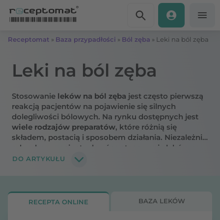
Przejdź do treści
Receptomat
»
Baza przypadłości
»
Ból zęba
»
Leki na ból zęba
Leki na ból zęba
Stosowanie
leków na ból zęba
jest często pierwszą
reakcją pacjentów na pojawienie się silnych
dolegliwości bólowych. Na rynku dostępnych jest
wiele rodzajów preparatów
, które różnią się
składem, postacią i sposobem działania. Niezależnie
od wyboru pacjenta doraźne stosowanie leków na
ból zęba
powinno być tylko rozwiązaniem
DO ARTYKUŁU
tymczasowym, przynoszącym ulgę w czasie
oczekiwania na
wizytę u specjalisty
. Jaka tabletka
na ból zęba jest najskuteczniejsza? Co można
zastosować na stan zapalny zęba i jakie leki
BAZA LEKÓW
RECEPTA ONLINE
dostępne są wyłącznie na receptę?