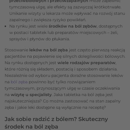
przeciwbólowych i przeciwzapalnych
może zapewnić
tymczasową ulgę, ale efekty są zazwyczaj krótkotrwałe.
Unikanie wizyty u lekarza może wpływać na rozwój stanu
zapalnego i zwiększa ryzyko powikłań.
Na rynku jest wiele
środków na ból zębów
, dostępnych
w postaci tabletek lub preparatów miejscowych – żeli,
sprayów i płynów do płukania.
Stosowanie
leków na ból zęba
jest często pierwszą reakcją
pacjentów na pojawienie się silnych dolegliwości bólowych.
Na rynku dostępnych jest
wiele rodzajów preparatów
,
które różnią się składem, postacią i sposobem działania.
Niezależnie od wyboru pacjenta doraźne stosowanie leków
na
ból zęba
powinno być tylko rozwiązaniem
tymczasowym, przynoszącym ulgę w czasie oczekiwania
na
wizytę u specjalisty
. Jaka tabletka na ból zęba jest
najskuteczniejsza? Co można zastosować na stan zapalny
zęba i jakie leki dostępne są wyłącznie na receptę?
Jak sobie radzić z bólem? Skuteczny
środek na ból zęba