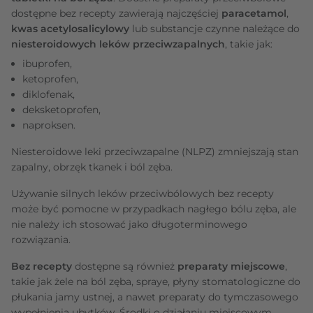
dostępne bez recepty zawierają najczęściej
paracetamol
,
kwas acetylosalicylowy
lub substancje czynne należące do
niesteroidowych leków przeciwzapalnych
, takie jak:
ibuprofen,
ketoprofen,
diklofenak,
deksketoprofen,
naproksen.
Niesteroidowe leki przeciwzapalne (NLPZ) zmniejszają stan
zapalny, obrzęk tkanek i ból zęba.
Używanie silnych leków przeciwbólowych bez recepty
może być pomocne w przypadkach nagłego bólu zęba, ale
nie należy ich stosować jako długoterminowego
rozwiązania.
Bez recepty
dostępne są również
preparaty miejscowe
,
takie jak żele na ból zęba, spraye, płyny stomatologiczne do
płukania jamy ustnej, a nawet preparaty do tymczasowego
wypełnienia ubytków. Środki o działaniu miejscowym