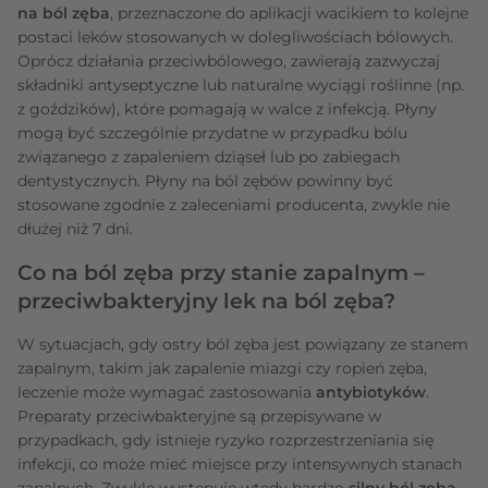
na ból zęba
, przeznaczone do aplikacji wacikiem to kolejne
postaci leków stosowanych w dolegliwościach bólowych.
Oprócz działania przeciwbólowego, zawierają zazwyczaj
składniki antyseptyczne lub naturalne wyciągi roślinne (np.
z goździków), które pomagają w walce z infekcją. Płyny
mogą być szczególnie przydatne w przypadku bólu
związanego z zapaleniem dziąseł lub po zabiegach
dentystycznych. Płyny na ból zębów powinny być
stosowane zgodnie z zaleceniami producenta, zwykle nie
dłużej niż 7 dni.
Co na ból zęba przy stanie zapalnym –
przeciwbakteryjny lek na ból zęba?
W sytuacjach, gdy ostry ból zęba jest powiązany ze stanem
zapalnym, takim jak zapalenie miazgi czy ropień zęba,
leczenie może wymagać zastosowania
antybiotyków
.
Preparaty przeciwbakteryjne są przepisywane w
przypadkach, gdy istnieje ryzyko rozprzestrzeniania się
infekcji, co może mieć miejsce przy intensywnych stanach
zapalnych. Zwykle występuje wtedy bardzo
silny ból zęba