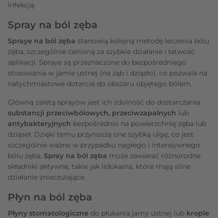
infekcją.
Spray na ból zęba
Spraye na ból zęba
stanowią kolejną metodę leczenia bólu
zęba, szczególnie cenioną za szybkie działanie i łatwość
aplikacji. Spraye są przeznaczone do bezpośredniego
stosowania w jamie ustnej (na ząb i dziąsło), co pozwala na
natychmiastowe dotarcie do obszaru objętego bólem.
Główną zaletą sprayów jest ich zdolność do dostarczania
substancji przeciwbólowych, przeciwzapalnych
lub
antybakteryjnych
bezpośrednio na powierzchnię zęba lub
dziąseł. Dzięki temu przynoszą one szybką ulgę, co jest
szczególnie ważne w przypadku nagłego i intensywnego
bólu zęba.
Spray na ból zęba
może zawierać różnorodne
składniki aktywne, takie jak lidokaina, które mają silne
działanie znieczulające.
Płyn na ból zęba
Płyny stomatologiczne
do płukania jamy ustnej lub
krople