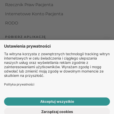
Rzecznik Praw Pacjenta
Internetowe Konto Pacjenta
RODO
POBIERZ APLIKACJĘ
Organizator udzielania świadczeń telemedycznych jest
podmiotem leczniczym w rozumieniu ustawy z dnia 15
kwietnia 2011 roku o działalności leczniczej, wpisanym do
rejestru podmiotów wykonujących działalność leczniczą pod
numerem: 000000229172.
© 2025 Rapiomed Group Sp. z o.o.
Baza Leków
Baza
przypadłości
ROZPOCZNIJ E-KONSULTACJĘ