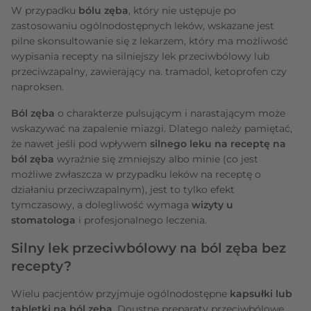
W przypadku
bólu zęba
, który nie ustępuje po
zastosowaniu ogólnodostępnych leków, wskazane jest
pilne skonsultowanie się z lekarzem, który ma możliwość
wypisania recepty na silniejszy lek przeciwbólowy lub
przeciwzapalny, zawierający na. tramadol, ketoprofen czy
naproksen.
Ból zęba
o charakterze pulsującym i narastającym może
wskazywać na zapalenie miazgi. Dlatego należy pamiętać,
że nawet jeśli pod wpływem
silnego leku na receptę na
ból zęba
wyraźnie się zmniejszy albo minie (co jest
możliwe zwłaszcza w przypadku leków na receptę o
działaniu przeciwzapalnym), jest to tylko efekt
tymczasowy, a dolegliwość wymaga
wizyty u
stomatologa
i profesjonalnego leczenia.
Silny lek przeciwbólowy na ból zęba bez
recepty?
Wielu pacjentów przyjmuje ogólnodostępne
kapsułki lub
tabletki na ból zęba
. Doustne preparaty przeciwbólowe