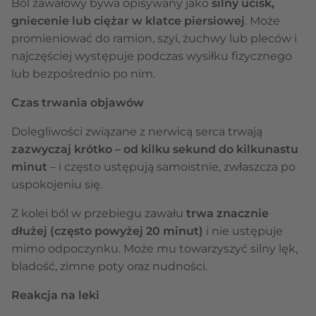
Ból zawałowy bywa opisywany jako
silny ucisk,
gniecenie lub ciężar w klatce piersiowej
. Może
promieniować do ramion, szyi, żuchwy lub pleców i
najczęściej występuje podczas wysiłku fizycznego
lub bezpośrednio po nim.
Czas trwania objawów
Dolegliwości związane z nerwicą serca trwają
zazwyczaj krótko – od kilku sekund do kilkunastu
minut
– i często ustępują samoistnie, zwłaszcza po
uspokojeniu się.
Z kolei ból w przebiegu zawału
trwa znacznie
dłużej (często powyżej 20 minut)
i nie ustępuje
mimo odpoczynku. Może mu towarzyszyć silny lęk,
bladość, zimne poty oraz nudności.
Reakcja na leki