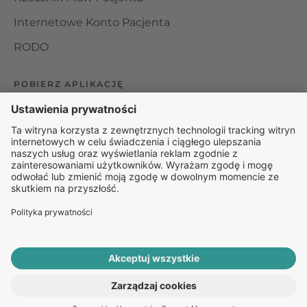
Internetowe Konto Pacjenta
RODO
POBIERZ APLIKACJĘ
Organizator udzielania świadczeń telemedycznych jest
podmiotem leczniczym w rozumieniu ustawy z dnia 15
kwietnia 2011 roku o działalności leczniczej, wpisanym do
rejestru podmiotów wykonujących działalność leczniczą pod
numerem: 000000229172.
© 2025 Rapiomed Group Sp. z o.o.
Baza Leków
Baza
przypadłości
ROZPOCZNIJ E-KONSULTACJĘ
PO RECEPTĘ ONLINE