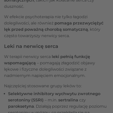
somatycznych
, takich jak kołatanie serca czy
duszność.
W efekcie psychoterapia nie tylko łagodzi
dolegliwości, ale również
pomaga przezwyciężyć
lęk przed poważną chorobą somatyczną
, który
często towarzyszy nerwicy serca.
Leki na nerwicę serca
W terapii nerwicy serca
leki pełnią funkcję
wspomagającą
– pomagają złagodzić objawy
lękowe i fizyczne dolegliwości związane z
nadmiernym napięciem emocjonalnym.
Najczęściej stosowane grupy leków to:
Selektywne inhibitory wychwytu zwrotnego
serotoniny (SSRI)
– m.in.
sertralina
czy
paroksetyna
. Działają poprzez regulację poziomu
serotoniny w mózgu, co przekłada się na