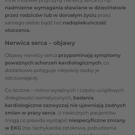
Inne możliwe przyczyny nerwicy serca to np.
nadmierne wymagania stawiane w dzieciństwie
przez rodziców lub w dorosłym życiu
przez
samego siebie bądź też
nadopiekuńczość
otoczenia.
Nerwica serca – objawy
Objawy nerwicy serca
przypominają symptomy
poważnych schorzeń kardiologicznych
, co
dodatkowo potęguje niepokój osoby je
odczuwającej.
Co istotne – mimo wyraźnych i często uciążliwych
dolegliwości somatycznych,
badania
kardiologiczne zazwyczaj nie ujawniają żadnych
zmian w pracy serca
. U niektórych pacjentów
mogą co prawda wystąpić
niespecyficzne zmiany
w EKG
(np. tachykardia zatokowa, pobudzenia