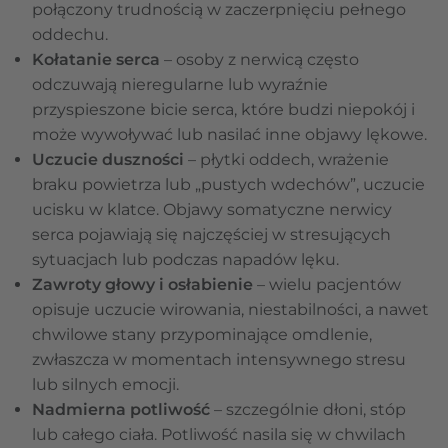
połączony trudnością w zaczerpnięciu pełnego
oddechu.
Kołatanie serca
– osoby z nerwicą często
odczuwają nieregularne lub wyraźnie
przyspieszone bicie serca, które budzi niepokój i
może wywoływać lub nasilać inne objawy lękowe.
Uczucie duszności
– płytki oddech, wrażenie
braku powietrza lub „pustych wdechów”, uczucie
ucisku w klatce. Objawy somatyczne nerwicy
serca pojawiają się najczęściej w stresujących
sytuacjach lub podczas napadów lęku.
Zawroty głowy i osłabienie
– wielu pacjentów
opisuje uczucie wirowania, niestabilności, a nawet
chwilowe stany przypominające omdlenie,
zwłaszcza w momentach intensywnego stresu
lub silnych emocji.
Nadmierna potliwość
– szczególnie dłoni, stóp
lub całego ciała. Potliwość nasila się w chwilach