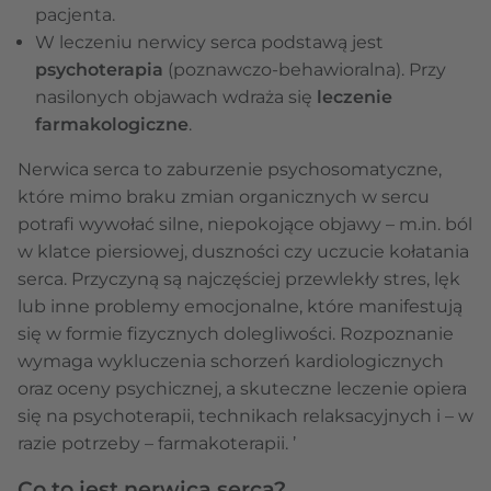
pacjenta.
W leczeniu nerwicy serca podstawą jest
psychoterapia
(poznawczo-behawioralna). Przy
nasilonych objawach wdraża się
leczenie
farmakologiczne
.
Nerwica serca to zaburzenie psychosomatyczne,
które mimo braku zmian organicznych w sercu
potrafi wywołać silne, niepokojące objawy – m.in. ból
w klatce piersiowej, duszności czy uczucie kołatania
serca. Przyczyną są najczęściej przewlekły stres, lęk
lub inne problemy emocjonalne, które manifestują
się w formie fizycznych dolegliwości. Rozpoznanie
wymaga wykluczenia schorzeń kardiologicznych
oraz oceny psychicznej, a skuteczne leczenie opiera
się na psychoterapii, technikach relaksacyjnych i – w
razie potrzeby – farmakoterapii. ’
Co to jest nerwica serca?