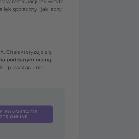
d w restauracji czy wizyta
lęk społeczny i jak leczy
ch.
Charakteryzuje się
ycia poddanym oceną.
k np. wystąpienie
 E-KONSULTACJĘ
PTĘ ONLINE