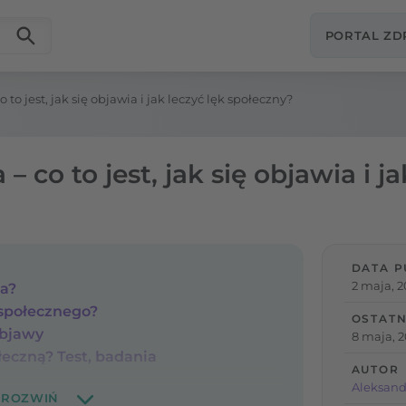
PORTAL Z
 to jest, jak się objawia i jak leczyć lęk społeczny?
– co to jest, jak się objawia i ja
DATA P
2 maja, 2
na?
 społecznego?
OSTATN
objawy
8 maja, 
łeczną? Test, badania
AUTOR
Aleksand