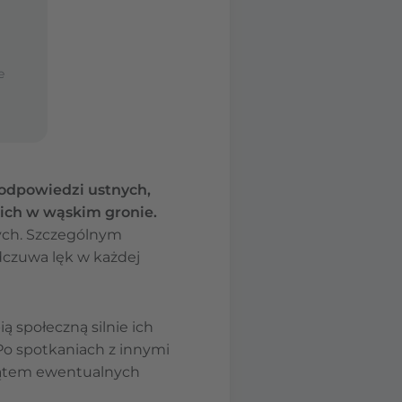
e
 odpowiedzi ustnych,
kich w wąskim gronie.
nych. Szczególnym
odczuwa lęk w każdej
ą społeczną silnie ich
. Po spotkaniach z innymi
kątem ewentualnych