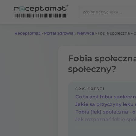
Przejdź do treści
Szukaj:
Receptomat
»
Portal zdrowia
»
Nerwica
»
Fobia społeczna – co
Fobia społeczna 
społeczny?
SPIS TREŚCI
Co to jest fobia społecz
Jakie są przyczyny lęku
Fobia (lęk) społeczna - 
Jak rozpoznać fobię spo