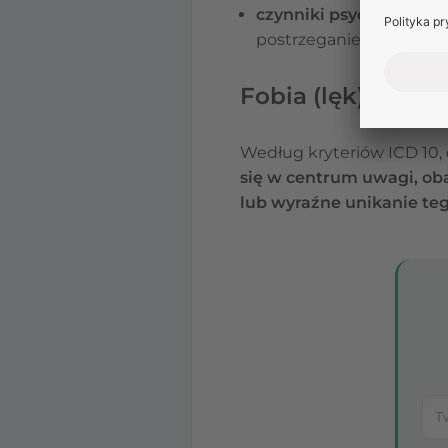
czynniki psychologiczn
postrzeganie neutralnyc
Fobia (lęk) społe
Według kryteriów ICD 10,
się w centrum uwagi, oba
lub wyraźne unikanie teg