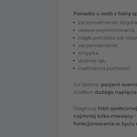
Ponadto u osób z fobią s
zaczerwienienie, dygota
obawa zwymiotowania,
nagła potrzeba lub oba
zaczerwienienie,
chrypka,
drżenie rąk,
nadmierna potliwość.
Co istotne,
pacjent oceni
źródłem
dużego napięci
Diagnozę
fobii społecznej
najmniej kilka miesięcy
i
funkcjonowania w życiu