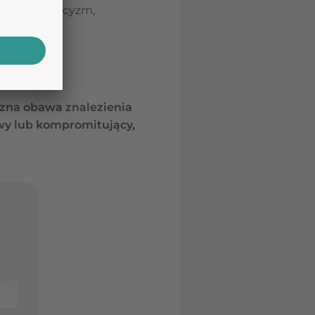
, samokrytycyzm,
zna obawa znalezienia
iwy lub kompromitujący,