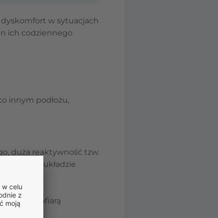
dyskomfort w sytuacjach
 on ich codziennego
eco innym podłożu,
o, duża reaktywność tzw.
erwowego w układzie
czeniu,
go, bycie ofiarą