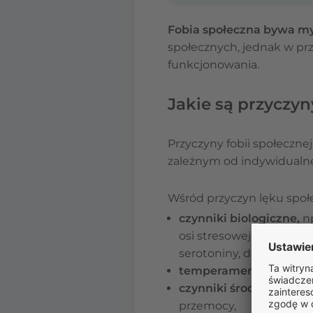
Fobia społeczna bywa my
społecznych, jednak w prz
funkcjonowania.
Jakie są przyczy
Przyczyny fobii społecznej
zależnym od indywidualnej 
Wśród przyczyn lęku społ
czynniki biologiczne,
np
osi stresowej (podwzgó
serotoniny, dopaminy, g
temperament zahamo
czynniki środowiskowe
przemocy,