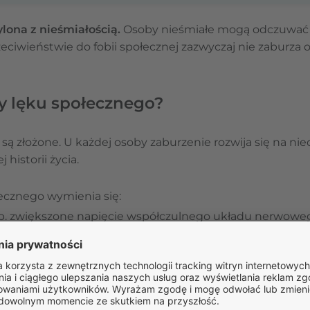
lona z nieśmiałością.
Osoby nieśmiałe mogą odczuwać 
eciwieństwie do fobii społecznej zazwyczaj nie zaburza
ny lęku społecznego?
 są złożone. U każdej osoby zaburzenie rozwija się na ni
historii życia.
ecznego wymienia się:
. zwiększone napięcie współczulnego układu nerwoweg
rze-przysadka-nadnercza), zaburzenia przekaźnictwa n
lutaminianu,
wany
, tj. lękowa reakcja na nowe zdarzenia i osoby w oto
, np. środowisko rodzinne, doświadczenia domu rodzinne