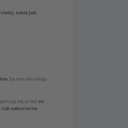
ała), takie jak:
lne
. Są one dla niego
zymują się przez
co
 lub zaburzenie