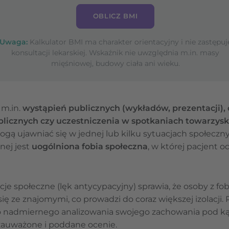
OBLICZ BMI
Uwaga:
Kalkulator BMI ma charakter orientacyjny i nie zastępuj
konsultacji lekarskiej. Wskaźnik nie uwzględnia m.in. masy
mięśniowej, budowy ciała ani wieku.
 m.in.
wystąpień publicznych (wykładów, prezentacji),
blicznych czy uczestniczenia w spotkaniach towarzys
ogą ujawniać się w jednej lub kilku sytuacjach społecz
nej jest
uogólniona fobia społeczna
, w której pacjent 
je społeczne (lęk antycypacyjny) sprawia, że osoby z fobi
 się ze znajomymi, co prowadzi do coraz większej izolacji
o nadmiernego analizowania swojego zachowania pod 
zauważone i poddane ocenie.