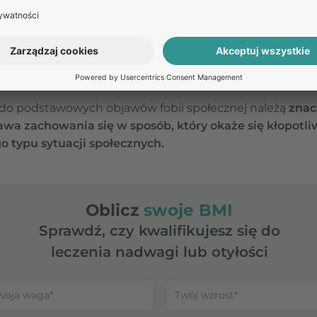
e,
np. negatywny obraz własnej osoby, niska samoocena
h bodźców społecznych (np. twarzy) jako zagrażające.
czna – objawy
 do podstawowych objawów fobii społecznej należą
znac
wa zachowania się w sposób, który okaże się kłopotl
o typu sytuacji społecznych.
Oblicz
swoje BMI
Sprawdź, czy kwalifikujesz się do
leczenia nadwagi lub otyłości