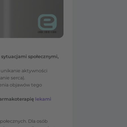
d sytuacjami społecznymi,
, unikanie aktywności
nie serca).
ienia objawów tego
farmakoterapię
lekami
połecznych. Dla osób