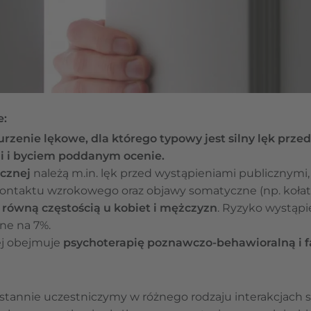
e:
urzenie lękowe, dla którego typowy jest silny lęk prze
zi i byciem poddanym ocenie.
ecznej
należą m.in. lęk przed wystąpieniami publicznymi
kontaktu wzrokowego oraz objawy somatyczne (np. kołata
 równą częstością u kobiet i mężczyzn
. Ryzyko wystąp
ne na 7%.
ej obejmuje
psychoterapię poznawczo-behawioralną i 
tannie uczestniczymy w różnego rodzaju interakcjach s