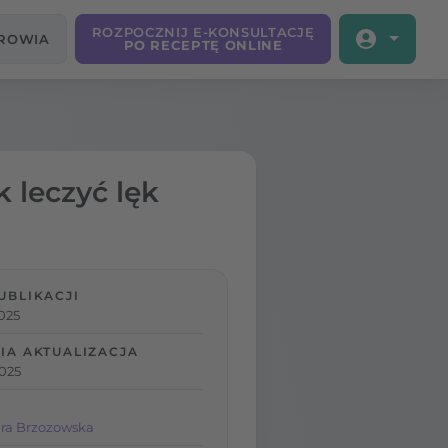
ROZPOCZNIJ E-KONSULTACJĘ
DROWIA
PO RECEPTĘ ONLINE
k leczyć lęk
UBLIKACJI
025
IA AKTUALIZACJA
2025
ra Brzozowska