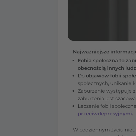
Najważniejsze informacj
Fobia społeczna to zab
obecnością innych lud
Do
objawów fobii społ
społecznych, unikanie 
Zaburzenie występuje
z
zaburzenia jest szacowa
Leczenie fobii społeczn
przeciwdepresyjnymi
.
W codziennym życiu nieus