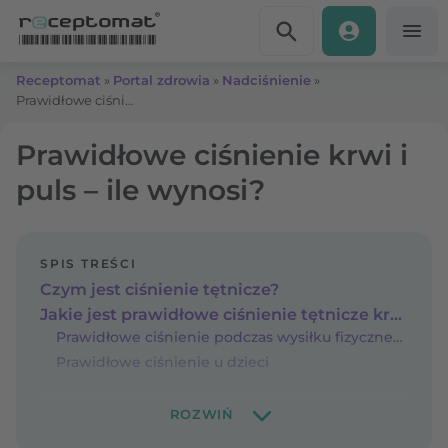
Przejdź do treści
Receptomat
»
Portal zdrowia
»
Nadciśnienie
»
Prawidłowe ciśnienie krwi i puls – ile wynosi?
Prawidłowe ciśnienie krwi i
puls – ile wynosi?
SPIS TREŚCI
Czym jest ciśnienie tętnicze?
Jakie jest prawidłowe ciśnienie tętnicze krwi? Normy ciśnienia krwi
Prawidłowe ciśnienie podczas wysiłku fizycznego
Prawidłowe ciśnienie u dzieci