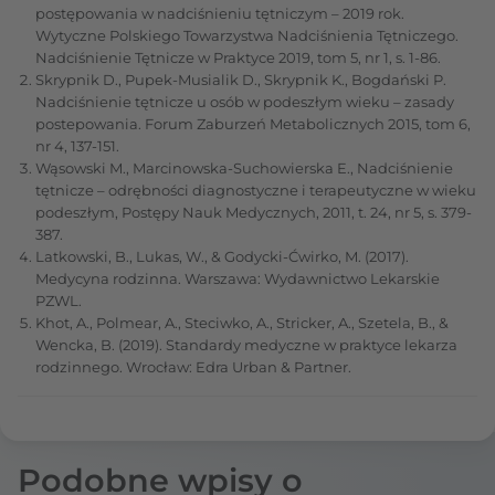
postępowania w nadciśnieniu tętniczym – 2019 rok.
Wytyczne Polskiego Towarzystwa Nadciśnienia Tętniczego.
Nadciśnienie Tętnicze w Praktyce 2019, tom 5, nr 1, s. 1-86.
Skrypnik D., Pupek-Musialik D., Skrypnik K., Bogdański P.
Nadciśnienie tętnicze u osób w podeszłym wieku – zasady
postepowania. Forum Zaburzeń Metabolicznych 2015, tom 6,
nr 4, 137-151.
Wąsowski M., Marcinowska-Suchowierska E., Nadciśnienie
tętnicze – odrębności diagnostyczne i terapeutyczne w wieku
podeszłym, Postępy Nauk Medycznych, 2011, t. 24, nr 5, s. 379-
387.
Latkowski, B., Lukas, W., & Godycki-Ćwirko, M. (2017).
Medycyna rodzinna. Warszawa: Wydawnictwo Lekarskie
PZWL.
Khot, A., Polmear, A., Steciwko, A., Stricker, A., Szetela, B., &
Wencka, B. (2019). Standardy medyczne w praktyce lekarza
rodzinnego. Wrocław: Edra Urban & Partner.
Podobne wpisy o