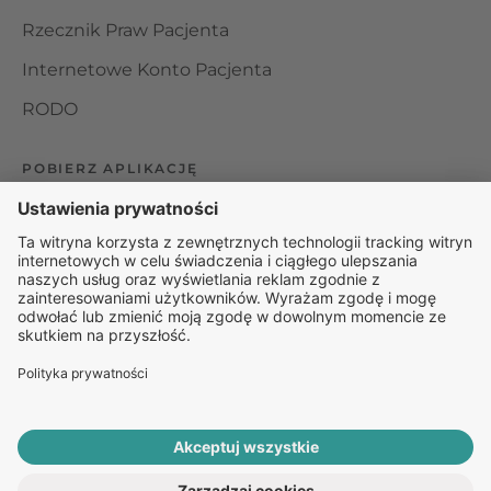
Rzecznik Praw Pacjenta
Internetowe Konto Pacjenta
RODO
POBIERZ APLIKACJĘ
Organizator udzielania świadczeń telemedycznych jest
podmiotem leczniczym w rozumieniu ustawy z dnia 15
kwietnia 2011 roku o działalności leczniczej, wpisanym do
rejestru podmiotów wykonujących działalność leczniczą pod
numerem: 000000229172.
© 2025 Rapiomed Group Sp. z o.o.
Baza Leków
Baza
przypadłości