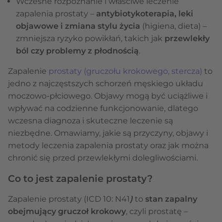
Wczesne rozpoznanie i właściwe leczenie
zapalenia prostaty –
antybiotykoterapia, leki
objawowe i zmiana stylu życia
(higiena, dieta) –
zmniejsza ryzyko powikłań, takich jak
przewlekły
ból czy problemy z płodnością
.
Zapalenie
prostaty (gruczołu krokowego, stercza)
to
jedno z najczęstszych schorzeń męskiego układu
moczowo-płciowego. Objawy mogą być uciążliwe i
wpływać na codzienne funkcjonowanie, dlatego
wczesna diagnoza i skuteczne leczenie są
niezbędne. Omawiamy, jakie są przyczyny, objawy i
metody leczenia zapalenia prostaty oraz jak można
chronić się przed przewlekłymi dolegliwościami.
Co to jest zapalenie prostaty?
Zapalenie prostaty (ICD 10: N41
)
to
stan zapalny
obejmujący gruczoł krokowy
, czyli prostatę –