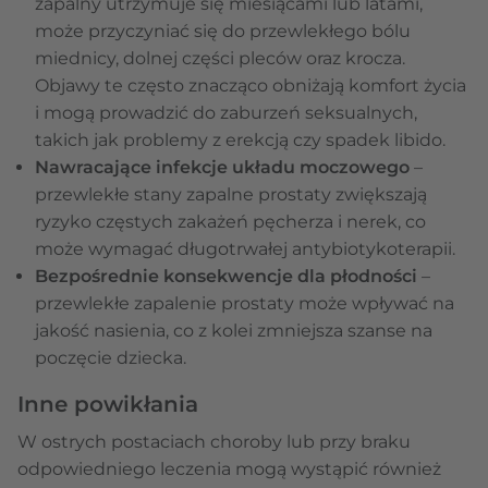
zapalny utrzymuje się miesiącami lub latami,
może przyczyniać się do przewlekłego bólu
miednicy, dolnej części pleców oraz krocza.
Objawy te często znacząco obniżają komfort życia
i mogą prowadzić do zaburzeń seksualnych,
takich jak problemy z erekcją czy spadek libido.
Nawracające infekcje układu moczowego
–
przewlekłe stany zapalne prostaty zwiększają
ryzyko częstych zakażeń pęcherza i nerek, co
może wymagać długotrwałej antybiotykoterapii.
Bezpośrednie konsekwencje dla płodności
–
przewlekłe zapalenie prostaty może wpływać na
jakość nasienia, co z kolei zmniejsza szanse na
poczęcie dziecka.
Inne powikłania
W ostrych postaciach choroby lub przy braku
odpowiedniego leczenia mogą wystąpić również