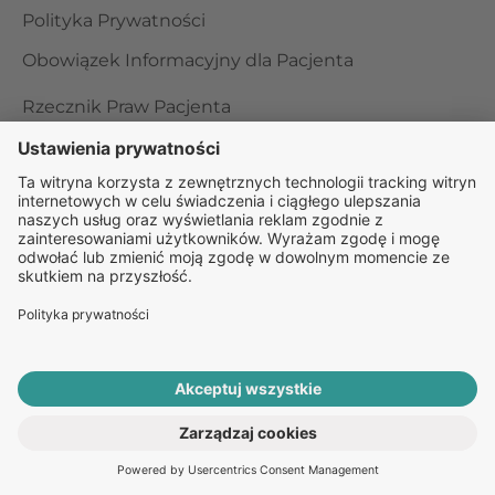
Polityka Prywatności
Obowiązek Informacyjny dla Pacjenta
Rzecznik Praw Pacjenta
Internetowe Konto Pacjenta
RODO
POBIERZ APLIKACJĘ
Organizator udzielania świadczeń telemedycznych jest
podmiotem leczniczym w rozumieniu ustawy z dnia 15
kwietnia 2011 roku o działalności leczniczej, wpisanym do
rejestru podmiotów wykonujących działalność leczniczą pod
ROZPOCZNIJ E-KONSULTACJĘ
numerem: 000000229172.
PO RECEPTĘ ONLINE