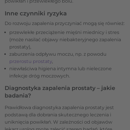
powikłań i przewlekłego bólu.
Inne czynniki ryzyka
Do rozwoju zapalenia przyczyniać mogą się również:
przewlekłe przeciążenie mięśni miednicy i stres
(może nasilać objawy niebakteryjnego zapalenia
prostaty),
zaburzenia odpływu moczu, np. z powodu
przerostu prostaty
,
niewłaściwa higiena intymna lub nieleczone
infekcje dróg moczowych.
Diagnostyka zapalenia prostaty – jakie
badania?
Prawidłowa diagnostyka zapalenia prostaty jest
podstawą dla dobrania skutecznego leczenia i
uniknięcia powikłań. W zależności od objawów
lekarz urolog może zalecić szereg badań, które