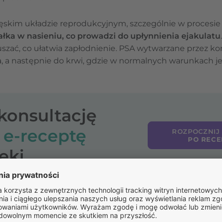
skim układzie reprodukcyjnym, szczególnie w procesie e
ałka w nasieniu, co prowadzi do upłynnienia ejakulatu
szać, co ułatwia zapłodnienie. PSA wytwarzane przez ko
a, a następnie do krwi, gdzie w normalnych warunkach je
-konsultację
o
e-receptę
ROZPOCZNIJ
PO RECE
eki
t również
zaangażowane w utrzymanie zdrowia prostat
ego
. Jego produkcja jest regulowana przez androgeny, s
, który jest aktywną formą testosteronu. Poziom PSA we