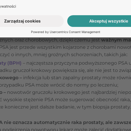
 na różne zmiany w obrębie prostaty, w tym przerost, 
oby prostaty
każdego mężczyzny w niewielkich ilościach
, a jego stę
cznych oraz chorobowych, dzięki czemu jest
ważnym mar
ż PSA jest przede wszystkim kojarzone z chorobami no
yć o innych, mniej groźnych schorzeniach, takich jak:
aty (BPH)
– najczęstsza przyczyna podwyższonego PSA 
adku gruczoł krokowy powiększa się, ale nie jest to zwią
okowego –
infekcja lub stan zapalny prostaty może równ
przypadku PSA może wrócić do normy po leczeniu;
o –
nowotwór gruczołu krokowego jest najbardziej ni
 wysokie stężenie PSA może sugerować obecność raka, n
e konieczne jest dalsze badanie, w tym biopsja prostaty.
nie oznacza automatycznie raka prostaty, ale zawsz
 podejrzenia nowotworu lekarz może zalecić dodatkowe t