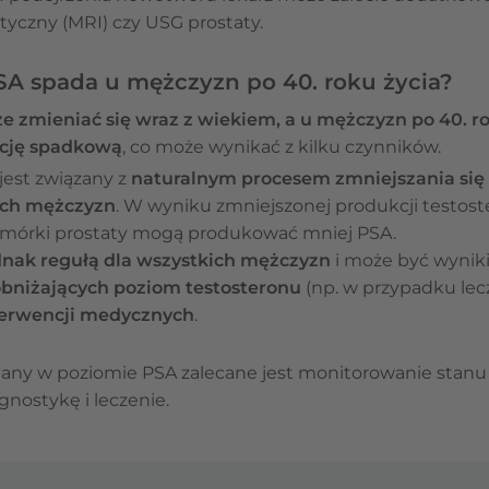
yczny (MRI) czy USG prostaty.
A spada u mężczyzn po 40. roku życia?
 zmieniać się wraz z wiekiem, a u mężczyzn po 40. r
cję spadkową
, co może wynikać z kilku czynników.
jest związany z
naturalnym procesem zmniejszania się
ych mężczyzn
. W wyniku zmniejszonej produkcji testost
omórki prostaty mogą produkować mniej PSA.
dnak regułą dla wszystkich mężczyzn
i może być wyni
bniżających poziom testosteronu
(np. w przypadku le
terwencji medycznych
.
y w poziomie PSA zalecane jest monitorowanie stanu p
gnostykę i leczenie.