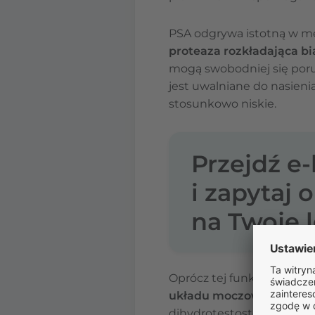
PSA odgrywa istotną w mę
proteaza rozkładająca bi
mogą swobodniej się poru
jest uwalniane do nasieni
stosunkowo niskie.
Przejdź e
i zapytaj 
na Twoje l
Oprócz tej funkcji PSA jes
układu moczowo-płciow
dihydrotestosteron (DHT)