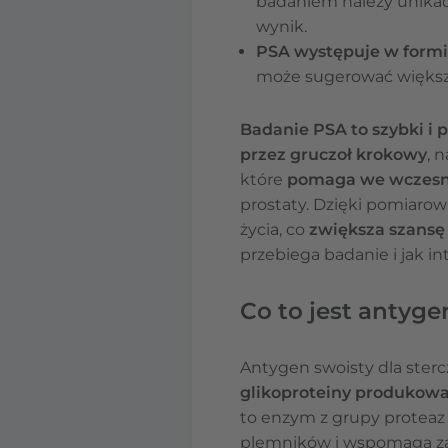
badaniem należy unikać 
wynik.
PSA występuje w formie
może sugerować większe
Badanie PSA to szybki i 
przez gruczoł krokowy
, 
które
pomaga we wczesn
prostaty. Dzięki pomiaro
życia, co
zwiększa szansę
przebiega badanie i jak in
Co to jest antyg
Antygen swoisty dla sterc
glikoproteiny produkowa
to enzym z grupy proteaz 
plemników i wspomaga za