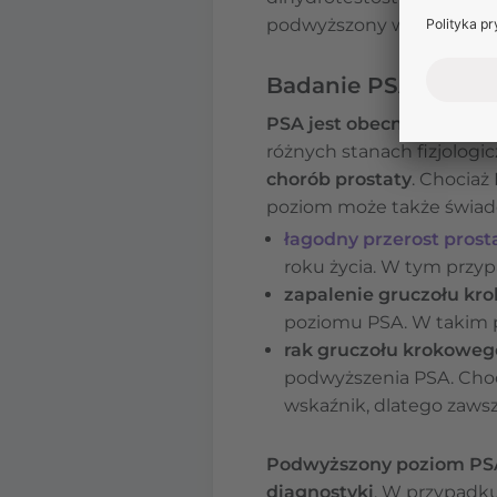
podwyższony w odpowiedzi
Badanie PSA a chor
PSA jest obecny w krwi 
różnych stanach fizjologi
chorób prostaty
. Chocia
poziom może także świadcz
łagodny przerost prost
roku życia. W tym przyp
zapalenie gruczołu kr
poziomu PSA. W takim 
rak gruczołu krokoweg
podwyższenia PSA. Choć
wskaźnik, dlatego zawsz
Podwyższony poziom PSA 
diagnostyki
. W przypadku