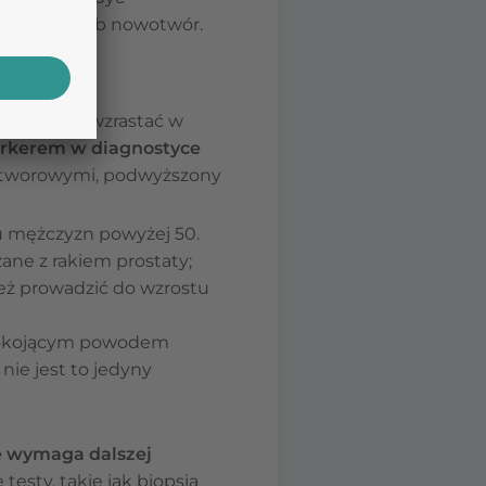
zapalenie lub nowotwór.
żenie może wzrastać w
kerem w diagnostyce
wotworowymi, podwyższony
u mężczyzn powyżej 50.
zane z rakiem prostaty;
ież prowadzić do wzrostu
epokojącym powodem
ie jest to jedyny
e wymaga dalszej
esty, takie jak biopsja