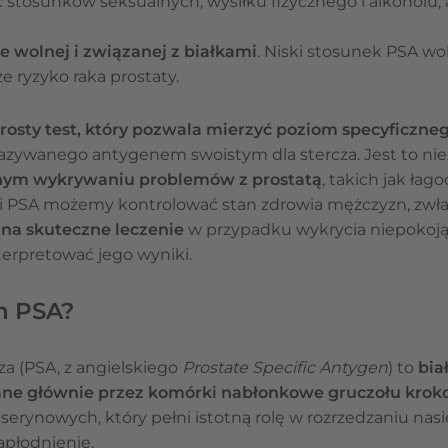
stosunków seksualnych, wysiłku fizycznego i alkoholu, 
 wolnej i związanej z białkami
. Niski stosunek PSA w
 ryzyko raka prostaty.
prosty test, który pozwala mierzyć poziom specyficz
nazywanego antygenem swoistym dla stercza. Jest to ni
ym wykrywaniu problemów z prostatą
, takich jak łag
wi PSA możemy kontrolować stan zdrowia mężczyzn, zwłas
 na skuteczne leczenie
w przypadku wykrycia niepokoją
terpretować jego wyniki.
en PSA?
za (PSA, z angielskiego
Prostate Specific Antygen
) to
bia
ne głównie przez komórki nabłonkowe gruczołu krok
serynowych, który pełni istotną rolę w rozrzedzaniu nasi
płodnienie.