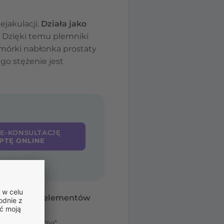
jakulacji.
Działa jako
. Dzięki temu plemniki
mórki nabłonka prostaty
go stężenie jest
 E-KONSULTACJĘ
PTĘ ONLINE
y i innych elementów
zczególnie
 krwi może być