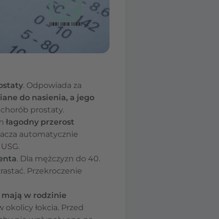
ostaty
. Odpowiada za
iane do nasienia, a jego
 chorób prostaty.
ym
łagodny przerost
nacza automatycznie
 USG.
enta
. Dla mężczyzn do 40.
rastać. Przekroczenie
 mają w rodzinie
 okolicy łokcia. Przed