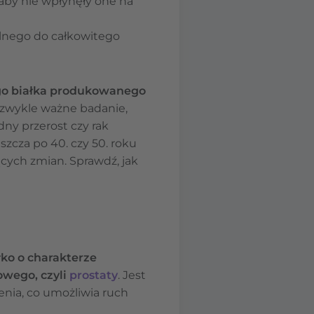
aby nie wpłynęły one na
olnego do całkowitego
nego białka produkowanego
ezwykle ważne badanie,
odny przerost czy rak
zcza po 40. czy 50. roku
cych zmian. Sprawdź, jak
łko o charakterze
owego, czyli
prostaty
. Jest
enia, co umożliwia ruch