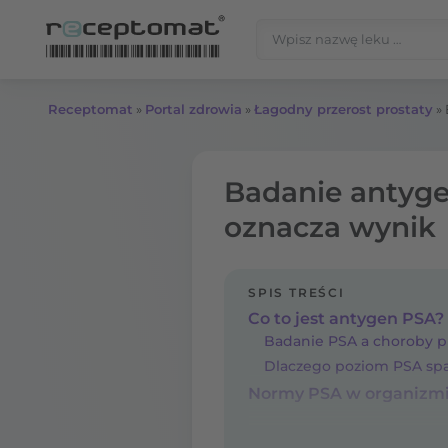
Przejdź do treści
Szukaj:
Receptomat
»
Portal zdrowia
»
Łagodny przerost prostaty
»
Badanie antyge
oznacza wynik
SPIS TREŚCI
Co to jest antygen PSA?
Badanie PSA a choroby p
Dlaczego poziom PSA spa
Normy PSA w organizm