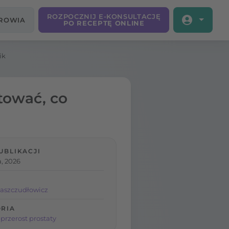
ROZPOCZNIJ E-KONSULTACJĘ
DROWIA
PO RECEPTĘ ONLINE
ik
tować, co
UBLIKACJI
a, 2026
aszczudłowicz
RIA
przerost prostaty