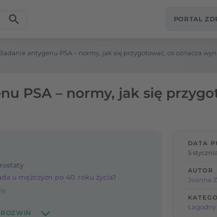
PORTAL Z
Badanie antygenu PSA – normy, jak się przygotować, co oznacza wyn
nu PSA – normy, jak się przygo
DATA P
5 styczni
rostaty
AUTOR
da u mężczyzn po 40. roku życia?
Joanna Z
ie
KATEGO
Łagodny 