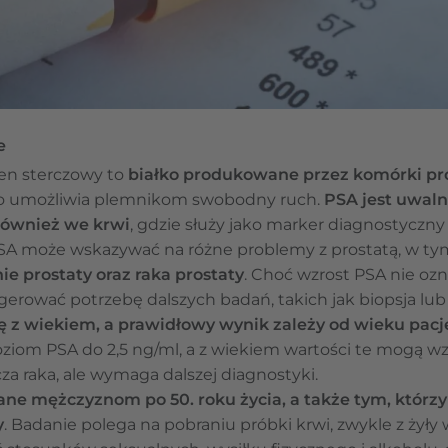
e
gen sterczowy to
białko produkowane przez komórki pr
 co umożliwia plemnikom swobodny ruch.
PSA jest uwaln
 również we krwi
, gdzie służy jako marker diagnostyczny
A może wskazywać na różne problemy z prostatą, w t
ie prostaty oraz raka prostaty
. Choć wzrost PSA nie oz
erować potrzebę dalszych badań, takich jak biopsja lub
ę z wiekiem, a prawidłowy wynik zależy od wieku pacj
oziom PSA do 2,5 ng/ml, a z wiekiem wartości te mogą wz
a raka, ale wymaga dalszej diagnostyki.
ane mężczyznom po 50. roku życia, a także tym, którzy
y
. Badanie polega na pobraniu próbki krwi, zwykle z żyły w