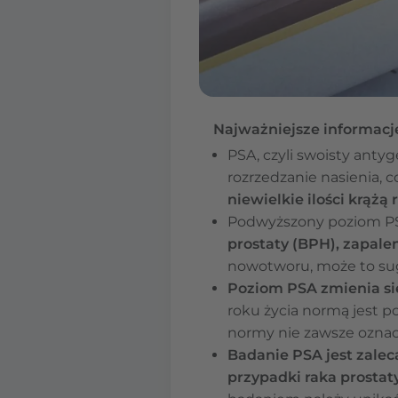
Najważniejsze informacj
PSA, czyli swoisty anty
rozrzedzanie nasienia,
niewielkie ilości krążą
Podwyższony poziom PS
prostaty (BPH), zapalen
nowotworu, może to sug
Poziom PSA zmienia si
roku życia normą jest p
normy nie zawsze oznacz
Badanie PSA jest zalec
przypadki raka prostat