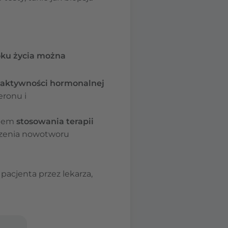
oku życia można
 aktywności hormonalnej
eronu i
kiem
stosowania terapii
czenia nowotworu
acjenta przez lekarza,