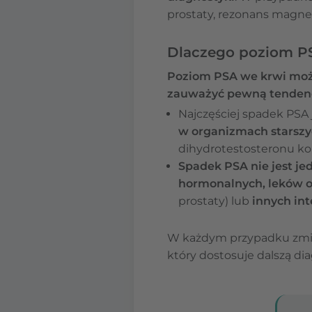
prostaty, rezonans magnet
Dlaczego poziom PS
Poziom PSA we krwi może
zauważyć pewną tenden
Najczęściej spadek PSA 
w organizmach starsz
dihydrotestosteronu k
Spadek PSA nie jest je
hormonalnych, leków o
prostaty) lub
innych in
W każdym przypadku zmian
który dostosuje dalszą dia