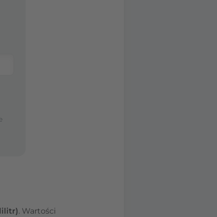
e
litr)
. Wartości