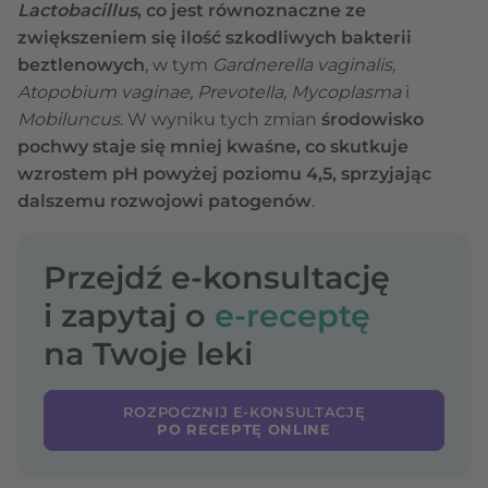
Lactobacillus
, co jest równoznaczne ze
zwiększeniem się ilość szkodliwych bakterii
beztlenowych
, w tym
Gardnerella vaginalis,
Atopobium vaginae, Prevotella, Mycoplasma
i
Mobiluncus
. W wyniku tych zmian
środowisko
pochwy staje się mniej kwaśne, co skutkuje
wzrostem pH powyżej poziomu 4,5, sprzyjając
dalszemu rozwojowi patogenów
.
Przejdź e-konsultację
i zapytaj o
e-receptę
na Twoje leki
ROZPOCZNIJ E-KONSULTACJĘ
PO RECEPTĘ ONLINE