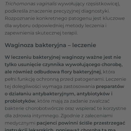
Trichomonas vaginalis
wywołujący rzęsistkowicę),
podkreśla znaczenie precyzyjnej diagnostyki.
Rozpoznanie konkretnego patogenu jest kluczowe
dla wyboru odpowiedniej metody leczenia i
zapewnienia skutecznej terapii.
Waginoza bakteryjna – leczenie
W leczeniu bakteryjnej waginozy ważne jest nie
tylko usunięcie czynnika wywołującego chorobę,
ale również odbudowa flory bakteryjnej
, która
pełni funkcję ochronną przed patogenami. Leczenie
tej dolegliwości wymaga zastosowania
preparatów
o działaniu antybakteryjnym, antybiotyków i
probiotyków
, które mają za zadanie zwalczać
bakterie chorobotwórcze oraz wspierać te korzystne
dla zdrowia intymnego. Zgodnie z zaleceniami
medycznymi
pacjenci powinni ściśle przestrzegać
instrukcji lekarskich, ponieważ choroba ta ma