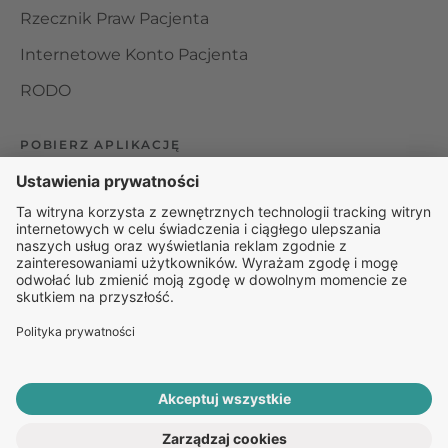
Rzecznik Praw Pacjenta
Internetowe Konto Pacjenta
RODO
POBIERZ APLIKACJĘ
Organizator udzielania świadczeń telemedycznych jest
podmiotem leczniczym w rozumieniu ustawy z dnia 15
kwietnia 2011 roku o działalności leczniczej, wpisanym do
rejestru podmiotów wykonujących działalność leczniczą pod
numerem: 000000229172.
© 2025 Rapiomed Group Sp. z o.o.
Baza Leków
Baza
przypadłości
ROZPOCZNIJ E-KONSULTACJĘ