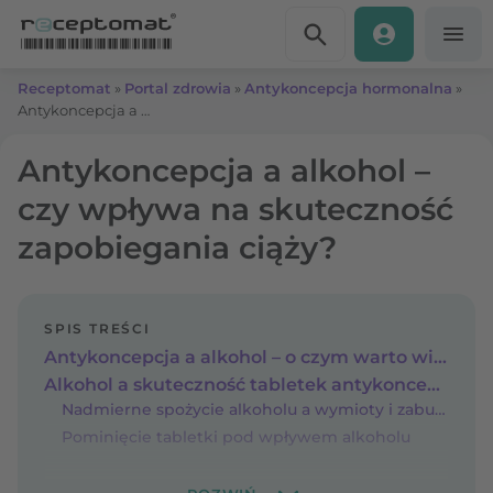
Przejdź do treści
Receptomat
»
Portal zdrowia
»
Antykoncepcja hormonalna
»
Antykoncepcja a alkohol – czy wpływa na skuteczność zapobiegania ciąży?
Antykoncepcja a alkohol –
czy wpływa na skuteczność
zapobiegania ciąży?
SPIS TREŚCI
Antykoncepcja a alkohol – o czym warto wiedzieć?
Alkohol a skuteczność tabletek antykoncepcyjnych
Nadmierne spożycie alkoholu a wymioty i zaburzenia wchłaniania
Pominięcie tabletki pod wpływem alkoholu