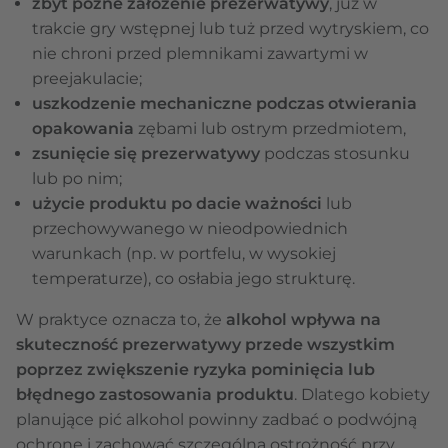
zbyt późne założenie prezerwatywy
, już w
trakcie gry wstępnej lub tuż przed wytryskiem, co
nie chroni przed plemnikami zawartymi w
preejakulacie;
uszkodzenie mechaniczne podczas otwierania
opakowania
zębami lub ostrym przedmiotem,
zsunięcie się prezerwatywy
podczas stosunku
lub po nim;
użycie produktu po dacie ważności
lub
przechowywanego w nieodpowiednich
warunkach (np. w portfelu, w wysokiej
temperaturze), co osłabia jego strukturę.
W praktyce oznacza to, że
alkohol wpływa na
skuteczność prezerwatywy przede wszystkim
poprzez zwiększenie ryzyka pominięcia lub
błędnego zastosowania produktu
. Dlatego kobiety
planujące pić alkohol powinny zadbać o podwójną
ochronę i zachować szczególną ostrożność przy