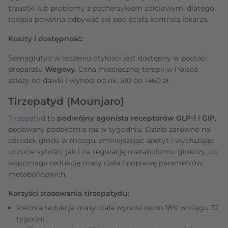
trzustki lub problemy z pęcherzykiem żółciowym, dlatego
terapia powinna odbywać się pod ścisłą kontrolą lekarza.
Koszty i dostępność:
Semaglutyd w leczeniu otyłości jest dostępny w postaci
preparatu
Wegovy
. Cena miesięcznej terapii w Polsce
zależy od dawki i wynosi od ok. 510 do 1460 zł.
Tirzepatyd (Mounjaro)
Tirzepatyd
to
podwójny agonista receptorów
GLP‑1 i GIP
,
podawany podskórnie raz w tygodniu. Działa zarówno na
ośrodek głodu w mózgu, zmniejszając apetyt i wydłużając
uczucie sytości, jak i na regulację metabolizmu glukozy, co
wspomaga redukcję masy ciała i poprawę parametrów
metabolicznych.
Korzyści stosowania tirzepatydu:
średnia redukcja masy ciała wynosi około 18% w ciągu 72
tygodni,