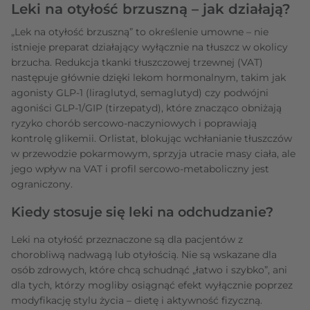
Leki na otyłość brzuszną – jak działają?
„Lek na otyłość brzuszną” to określenie umowne – nie
istnieje preparat działający wyłącznie na tłuszcz w okolicy
brzucha. Redukcja tkanki tłuszczowej trzewnej (VAT)
następuje głównie dzięki lekom hormonalnym, takim jak
agonisty GLP‑1 (liraglutyd, semaglutyd) czy podwójni
agoniści GLP‑1/GIP (tirzepatyd), które znacząco obniżają
ryzyko chorób sercowo‑naczyniowych i poprawiają
kontrolę glikemii. Orlistat, blokując wchłanianie tłuszczów
w przewodzie pokarmowym, sprzyja utracie masy ciała, ale
jego wpływ na VAT i profil sercowo‑metaboliczny jest
ograniczony.
Kiedy stosuje się leki na odchudzanie?
Leki na otyłość przeznaczone są dla pacjentów z
chorobliwą nadwagą lub otyłością. Nie są wskazane dla
osób zdrowych, które chcą schudnąć „łatwo i szybko”, ani
dla tych, którzy mogliby osiągnąć efekt wyłącznie poprzez
modyfikację stylu życia – dietę i aktywność fizyczną.