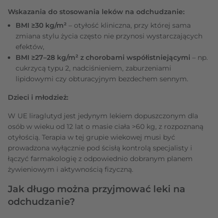
Wskazania do stosowania leków na odchudzanie:
BMI ≥30 kg/m²
– otyłość kliniczna, przy której sama
zmiana stylu życia często nie przynosi wystarczających
efektów,
BMI ≥27–28 kg/m² z chorobami współistniejącymi
– np.
cukrzycą typu 2, nadciśnieniem, zaburzeniami
lipidowymi czy obturacyjnym bezdechem sennym.
Dzieci i młodzież:
W UE liraglutyd jest jedynym lekiem dopuszczonym dla
osób w wieku od 12 lat o masie ciała >60 kg, z rozpoznaną
otyłością. Terapia w tej grupie wiekowej musi być
prowadzona wyłącznie pod ścisłą kontrolą specjalisty i
łączyć farmakologię z odpowiednio dobranym planem
żywieniowym i aktywnością fizyczną.
Jak długo można przyjmować leki na
odchudzanie?