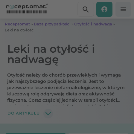
Przejdź do treści
Receptomat
»
Baza przypadłości
»
Otyłość i nadwaga
»
Leki na otyłość
Leki na otyłość i
nadwagę
Otyłość należy do chorób przewlekłych i wymaga
jak najszybszego podjęcia leczenia. Jest to
przeważnie leczenie niefarmakologiczne, w którym
kluczową rolę odgrywają dieta oraz aktywność
fizyczna. Coraz częściej jednak w terapii otyłości
mają zastosowanie specjalistyczne leki. Jakie są
rodzaje skutecznych tabletek i zastrzyków na
DO ARTYKUŁU
odchudzanie na receptę? Wyjaśniamy.