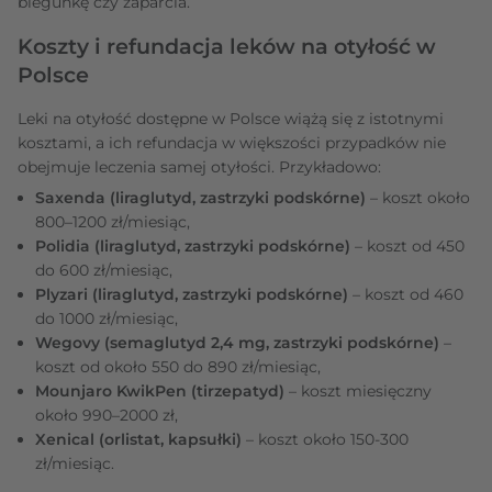
biegunkę czy zaparcia.
Koszty i refundacja leków na otyłość w
Polsce
Leki na otyłość dostępne w Polsce wiążą się z istotnymi
kosztami, a ich refundacja w większości przypadków nie
obejmuje leczenia samej otyłości. Przykładowo:
Saxenda (liraglutyd, zastrzyki podskórne)
– koszt około
800–1200 zł/miesiąc,
Polidia (liraglutyd, zastrzyki podskórne)
– koszt od 450
do 600 zł/miesiąc,
Plyzari (liraglutyd, zastrzyki podskórne)
– koszt od 460
do 1000 zł/miesiąc,
Wegovy (semaglutyd 2,4 mg, zastrzyki podskórne)
–
koszt od około 550 do 890 zł/miesiąc,
Mounjaro KwikPen (tirzepatyd)
– koszt miesięczny
około 990–2000 zł,
Xenical (orlistat, kapsułki)
– koszt około 150-300
zł/miesiąc.