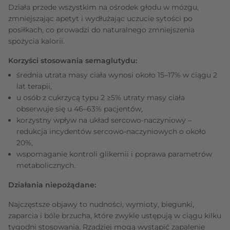
Działa przede wszystkim na ośrodek głodu w mózgu,
zmniejszając apetyt i wydłużając uczucie sytości po
posiłkach, co prowadzi do naturalnego zmniejszenia
spożycia kalorii.
Korzyści stosowania semaglutydu:
średnia utrata masy ciała wynosi około 15–17% w ciągu 2
lat terapii,
u osób z cukrzycą typu 2 ≥5% utraty masy ciała
obserwuje się u 46–63% pacjentów,
korzystny wpływ na układ sercowo‑naczyniowy –
redukcja incydentów sercowo‑naczyniowych o około
20%,
wspomaganie kontroli glikemii i poprawa parametrów
metabolicznych.
Działania niepożądane:
Najczęstsze objawy to nudności, wymioty, biegunki,
zaparcia i bóle brzucha, które zwykle ustępują w ciągu kilku
tygodni stosowania. Rzadziej mogą wystąpić zapalenie