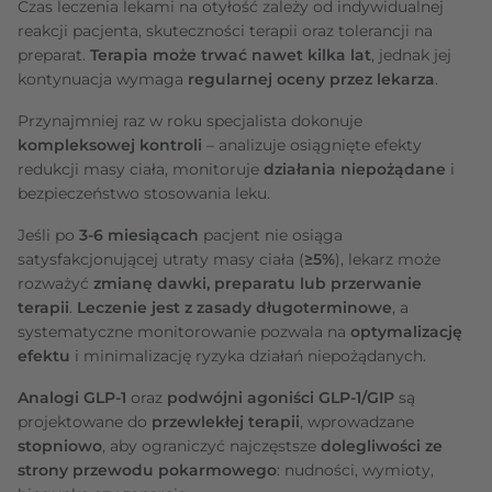
Czas leczenia lekami na otyłość zależy od indywidualnej
reakcji pacjenta, skuteczności terapii oraz tolerancji na
preparat.
Terapia może trwać nawet kilka lat
, jednak jej
kontynuacja wymaga
regularnej oceny przez lekarza
.
Przynajmniej raz w roku specjalista dokonuje
kompleksowej kontroli
– analizuje osiągnięte efekty
redukcji masy ciała, monitoruje
działania niepożądane
i
bezpieczeństwo stosowania leku.
Jeśli po
3-6 miesiącach
pacjent nie osiąga
satysfakcjonującej utraty masy ciała (
≥5%
), lekarz może
rozważyć
zmianę dawki, preparatu lub przerwanie
terapii
.
Leczenie jest z zasady długoterminowe
, a
systematyczne monitorowanie pozwala na
optymalizację
efektu
i minimalizację ryzyka działań niepożądanych.
Analogi GLP‑1
oraz
podwójni agoniści GLP‑1/GIP
są
projektowane do
przewlekłej terapii
, wprowadzane
stopniowo
, aby ograniczyć najczęstsze
dolegliwości ze
strony przewodu pokarmowego
: nudności, wymioty,