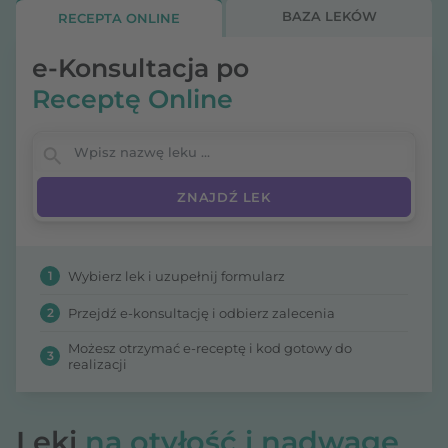
BAZA LEKÓW
RECEPTA ONLINE
e-Konsultacja po
Receptę Online
Wpisz nazwę leku
1
Wybierz lek i uzupełnij formularz
2
Przejdź e-konsultację i odbierz zalecenia
Możesz otrzymać e-receptę i kod gotowy do
3
realizacji
Leki
na otyłość i nadwagę