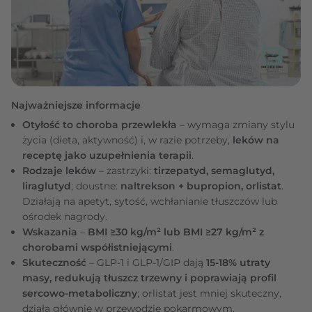
Najważniejsze informacje
Otyłość to choroba przewlekła
– wymaga zmiany stylu
życia (dieta, aktywność) i, w razie potrzeby,
leków na
receptę jako uzupełnienia terapii
.
Rodzaje leków
– zastrzyki:
tirzepatyd, semaglutyd,
liraglutyd
; doustne:
naltrekson + bupropion, orlistat
.
Działają na apetyt, sytość, wchłanianie tłuszczów lub
ośrodek nagrody.
Wskazania
–
BMI ≥30 kg/m² lub BMI ≥27 kg/m² z
chorobami współistniejącymi
.
Skuteczność
– GLP‑1 i GLP‑1/GIP dają
15-18% utraty
masy, redukują tłuszcz trzewny i poprawiają profil
sercowo‑metaboliczny
; orlistat jest mniej skuteczny,
działa głównie w przewodzie pokarmowym.