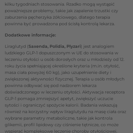
kilku tygodniach stosowania. Rzadko mogą wystąpić
poważniejsze problemy, takie jak zapalenie trzustki czy
zaburzenia pęcherzyka żółciowego, dlatego terapia
powinna być prowadzona pod ścisłą kontrolą lekarza.
Dodatkowe informacje:
Liraglutyd (
Saxenda, Polidia, Plyzari
) jest analogiem
ludzkiego GLP-1 dopuszczonym w UE do stosowania w
leczeniu otyłości u osób dorosłych oraz u młodzieży od 12.
roku życia spełniającej określone kryteria (m.in. otyłość,
masa ciała powyżej 60 kg), jako uzupełnienie diety i
zwiększonej aktywności fizycznej. Terapia u osób młodych
powinna odbywać się pod nadzorem lekarza
doświadczonego w leczeniu otyłości. Aktywacja receptora
GLP-1 pomaga zmniejszyć apetyt, zwiększyć uczucie
sytości i ograniczyć spożycie kalorii. Badania wskazują
również na korzystny wpływ liraglutydu na masę ciała oraz
wybrane parametry metaboliczne, takie jak kontrola
glikemii, profil lipidowy czy ciśnienie tętnicze, co może
wspierać kompleksowe leczenie choroby otyłościowej.