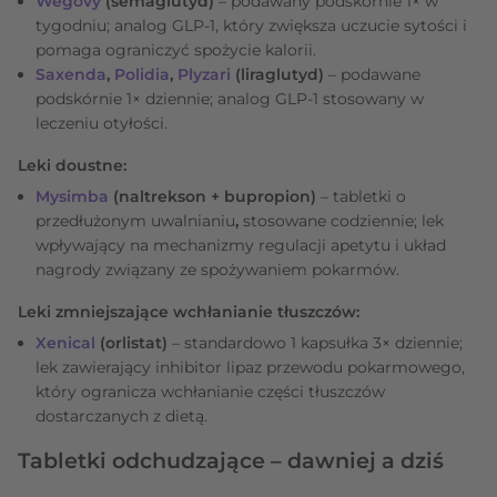
Wegovy
(semaglutyd)
– podawany podskórnie 1× w
tygodniu; analog GLP-1, który zwiększa uczucie sytości i
pomaga ograniczyć spożycie kalorii.
Saxenda
,
Polidia
,
Plyzari
(liraglutyd)
– podawane
podskórnie 1× dziennie; analog GLP-1 stosowany w
leczeniu otyłości.
Leki doustne:
Mysimba
(naltrekson + bupropion)
– tabletki o
przedłużonym uwalnianiu
,
stosowane codziennie; lek
wpływający na mechanizmy regulacji apetytu i układ
nagrody związany ze spożywaniem pokarmów.
Leki zmniejszające wchłanianie tłuszczów:
Xenical
(orlistat)
– standardowo 1 kapsułka 3× dziennie;
lek
zawierający inhibitor lipaz przewodu pokarmowego,
który ogranicza wchłanianie części tłuszczów
dostarczanych z dietą.
Tabletki odchudzające – dawniej a dziś