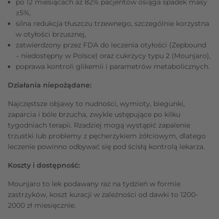
po 12 miesiącach aż 82% pacjentów osiąga spadek masy
≥5%,
silna redukcja tłuszczu trzewnego, szczególnie korzystna
w otyłości brzusznej,
zatwierdzony przez FDA do leczenia otyłości (Zepbound
– niedostępny w Polsce) oraz cukrzycy typu 2 (Mounjaro),
poprawa kontroli glikemii i parametrów metabolicznych.
Działania niepożądane:
Najczęstsze objawy to nudności, wymioty, biegunki,
zaparcia i bóle brzucha, zwykle ustępujące po kilku
tygodniach terapii. Rzadziej mogą wystąpić zapalenie
trzustki lub problemy z pęcherzykiem żółciowym, dlatego
leczenie powinno odbywać się pod ścisłą kontrolą lekarza.
Koszty i dostępność:
Mounjaro to lek podawany raz na tydzień w formie
zastrzyków, koszt kuracji w zależności od dawki to 1200-
2000 zł miesięcznie.