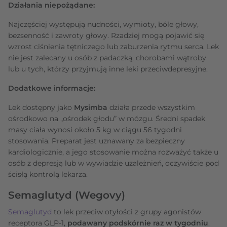
Działania niepożądane:
Najczęściej występują nudności, wymioty, bóle głowy,
bezsenność i zawroty głowy. Rzadziej mogą pojawić się
wzrost ciśnienia tętniczego lub zaburzenia rytmu serca. Lek
nie jest zalecany u osób z padaczką, chorobami wątroby
lub u tych, którzy przyjmują inne leki przeciwdepresyjne.
Dodatkowe informacje:
Lek dostępny jako
Mysimba
działa przede wszystkim
ośrodkowo na „ośrodek głodu” w mózgu. Średni spadek
masy ciała wynosi około 5 kg w ciągu 56 tygodni
stosowania. Preparat jest uznawany za bezpieczny
kardiologicznie, a jego stosowanie można rozważyć także u
osób z depresją lub w wywiadzie uzależnień, oczywiście pod
ścisłą kontrolą lekarza.
Semaglutyd (Wegovy)
Semaglutyd
to lek przeciw otyłości z grupy agonistów
receptora GLP‑1,
podawany podskórnie raz w tygodniu
.