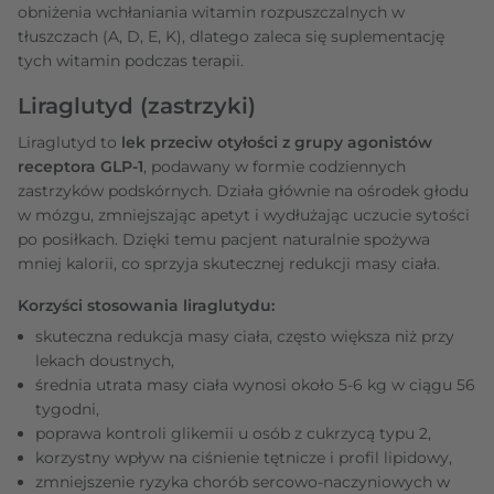
obniżenia wchłaniania witamin rozpuszczalnych w
tłuszczach (A, D, E, K), dlatego zaleca się suplementację
tych witamin podczas terapii.
Liraglutyd (zastrzyki)
Liraglutyd to
lek przeciw otyłości z grupy agonistów
receptora GLP-1
, podawany w formie codziennych
zastrzyków podskórnych. Działa głównie na ośrodek głodu
w mózgu, zmniejszając apetyt i wydłużając uczucie sytości
po posiłkach. Dzięki temu pacjent naturalnie spożywa
mniej kalorii, co sprzyja skutecznej redukcji masy ciała.
Korzyści stosowania liraglutydu:
skuteczna redukcja masy ciała, często większa niż przy
lekach doustnych,
średnia utrata masy ciała wynosi około 5-6 kg w ciągu 56
tygodni,
poprawa kontroli glikemii u osób z cukrzycą typu 2,
korzystny wpływ na ciśnienie tętnicze i profil lipidowy,
zmniejszenie ryzyka chorób sercowo-naczyniowych w