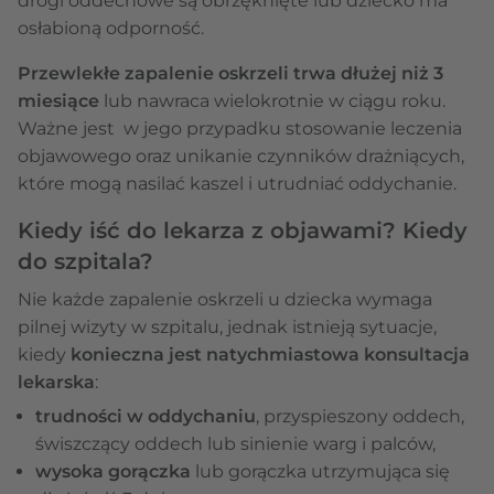
drogi oddechowe są obrzęknięte lub dziecko ma
osłabioną odporność.
Przewlekłe zapalenie oskrzeli
trwa dłużej niż 3
miesiące
lub nawraca wielokrotnie w ciągu roku.
Ważne jest w jego przypadku stosowanie leczenia
objawowego oraz unikanie czynników drażniących,
które mogą nasilać kaszel i utrudniać oddychanie.
Kiedy iść do lekarza z objawami? Kiedy
do szpitala?
Nie każde zapalenie oskrzeli u dziecka wymaga
pilnej wizyty w szpitalu, jednak istnieją sytuacje,
kiedy
konieczna jest natychmiastowa konsultacja
lekarska
:
trudności w oddychaniu
, przyspieszony oddech,
świszczący oddech lub sinienie warg i palców,
wysoka gorączka
lub gorączka utrzymująca się