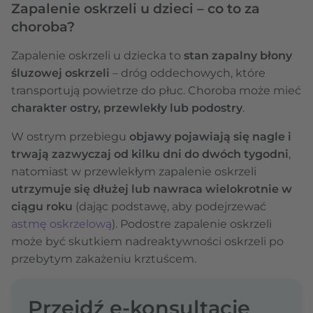
Zapalenie oskrzeli u dzieci – co to za
choroba?
Zapalenie oskrzeli u dziecka to
stan zapalny błony
śluzowej oskrzeli
– dróg oddechowych, które
transportują powietrze do płuc. Choroba może mieć
charakter ostry, przewlekły lub podostry
.
W ostrym przebiegu
objawy pojawiają się nagle i
trwają zazwyczaj od kilku dni do dwóch tygodni
,
natomiast w przewlekłym zapalenie oskrzeli
utrzymuje się dłużej lub nawraca wielokrotnie w
ciągu roku
(dając podstawę, aby podejrzewać
astmę oskrzelową
). Podostre zapalenie oskrzeli
może być skutkiem nadreaktywności oskrzeli po
przebytym zakażeniu krztuścem.
Przejdź e-konsultację