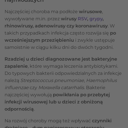
Najczęściej choroba ma podłoże
wirusowe
,
wywoływane m.in. przez
wirusy
RSV
,
grypy
,
rhinowirusy, adenowirusy czy koronawirusy
. W
takich przypadkach infekcja często rozwija się
po
wcześniejszym przeziębieniu
i zwykle ustępuje
samoistnie w ciągu kilku dni do dwóch tygodni.
Rzadziej u dzieci diagnozowane jest bakteryjne
zapalenie
, które wymaga leczenia antybiotykami.
Do typowych bakterii odpowiedzialnych za infekcje
należą
Streptococcus pneumoniae
,
Haemophilus
influenzae
czy
Moraxella catarrhalis
. Bakterie
najczęściej wywołują
powikłania po przebytej
infekcji wirusowej lub u dzieci z obniżoną
odpornością
.
Na rozwój choroby mogą też wpływać
czynniki
drażniące
–
dym papierosowy w otoczeniu