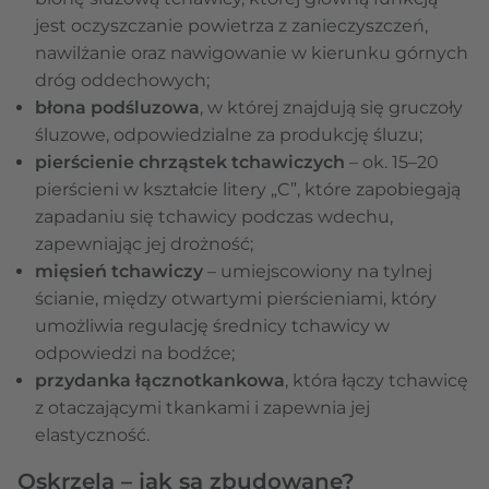
jest oczyszczanie powietrza z zanieczyszczeń,
nawilżanie oraz nawigowanie w kierunku górnych
dróg oddechowych;
błona podśluzowa
, w której znajdują się gruczoły
śluzowe, odpowiedzialne za produkcję śluzu;
pierścienie chrząstek tchawiczych
– ok. 15–20
pierścieni w kształcie litery „C”, które zapobiegają
zapadaniu się tchawicy podczas wdechu,
zapewniając jej drożność;
mięsień tchawiczy
– umiejscowiony na tylnej
ścianie, między otwartymi pierścieniami, który
umożliwia regulację średnicy tchawicy w
odpowiedzi na bodźce;
przydanka łącznotkankowa
, która łączy tchawicę
z otaczającymi tkankami i zapewnia jej
elastyczność.
Oskrzela – jak są zbudowane?