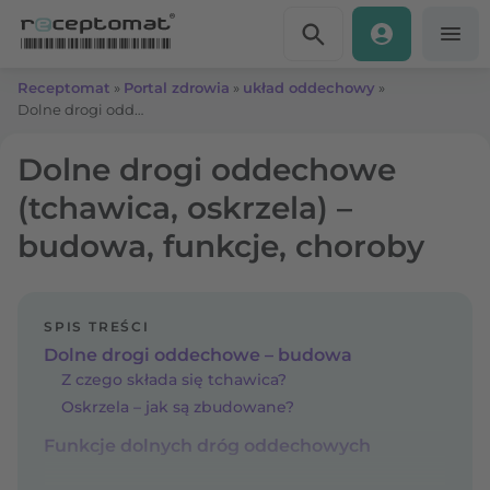
Przejdź do treści
Receptomat
»
Portal zdrowia
»
układ oddechowy
»
Dolne drogi oddechowe (tchawica, oskrzela) – budowa, funkcje, choroby
Dolne drogi oddechowe
(tchawica, oskrzela) –
budowa, funkcje, choroby
SPIS TREŚCI
Dolne drogi oddechowe – budowa
Z czego składa się tchawica?
Oskrzela – jak są zbudowane?
Funkcje dolnych dróg oddechowych