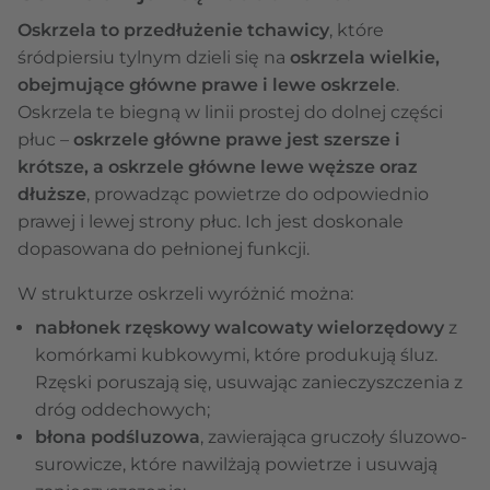
Oskrzela to przedłużenie tchawicy
, które
śródpiersiu tylnym dzieli się na
oskrzela wielkie,
obejmujące główne prawe i lewe oskrzele
.
Oskrzela te biegną w linii prostej do dolnej części
płuc –
oskrzele główne prawe jest szersze i
krótsze, a oskrzele główne lewe węższe oraz
dłuższe
, prowadząc powietrze do odpowiednio
prawej i lewej strony płuc. Ich jest doskonale
dopasowana do pełnionej funkcji.
W strukturze oskrzeli wyróżnić można:
nabłonek rzęskowy walcowaty wielorzędowy
z
komórkami kubkowymi, które produkują śluz.
Rzęski poruszają się, usuwając zanieczyszczenia z
dróg oddechowych;
błona podśluzowa
, zawierająca gruczoły śluzowo-
surowicze, które nawilżają powietrze i usuwają