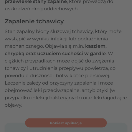
przewlekłe stany zapalne
, które prowadzą do
uszkodzeń dróg oddechowych.
Zapalenie tchawicy
Stan zapalny błony śluzowej tchawicy, który może
wystąpić w wyniku infekcji lub podrażnienia
mechanicznego. Objawia się m.in.
kaszlem,
chrypką oraz uczuciem suchości w gardle
. W
ciężkich przypadkach może dojść do zwężenia
tchawicy i utrudnienia przepływu powietrza, co
powoduje duszność i ból w klatce piersiowej.
Leczenie zależy od przyczyny zapalenia i może
obejmować leki przeciwzapalne, antybiotyki (w
przypadku infekcji bakteryjnych) oraz leki łagodzące
objawy.
Pobierz aplikację