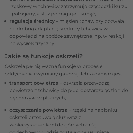
rzęskowy w tchawicy zatrzymuje cząsteczki kurzu
i patogeny, a śluz pomaga je usunąć;
regulacja średnicy
– mięsień tchawiczy pozwala
na drobną adaptację średnicy tchawicy w
odpowiedzi na bodźce zewnętrzne, np. w reakcji
na wysiłek fizyczny.
Jakie są funkcje oskrzeli?
Oskrzela pełnią ważną funkcję w procesie
oddychania i wymiany gazowej. Ich zadaniem jest:
transport powietrza
– oskrzela przewodzą
powietrze z tchawicy do płuc, dostarczając tlen do
pęcherzyków płucnych;
oczyszczanie powietrza
– rzęski na nabłonku
oskrzeli przesuwają śluz wraz z
zanieczyszczeniami do górnych dróg
oddechowych, gdzie zostają one usunięte;