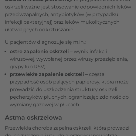
oskrzeli ważne jest stosowanie odpowiednich leków
przeciwzapalnych, antybiotyków (w przypadku
infekcji bakteryjnej) oraz leków mukolitycznych
ułatwiających odkrztuszanie.
U pacjentów diagnozuje się m.in.:
ostre zapalenie oskrzeli
– wynik infekcji
wirusowej, wywołanej przez wirusy przeziębienia,
grypy lub RSV;
przewlekłe zapalenie oskrzeli
– częsta
przypadłość osób palących papierosy, która może
prowadzić do uszkodzenia struktury oskrzeli i
pęcherzyków płucnych, ograniczając zdolność do
wymiany gazowej w płucach.
Astma oskrzelowa
Przewlekła choroba zapalna oskrzeli, która prowadzi
do ich zwężenia i utrudnia przepływ powietrza.