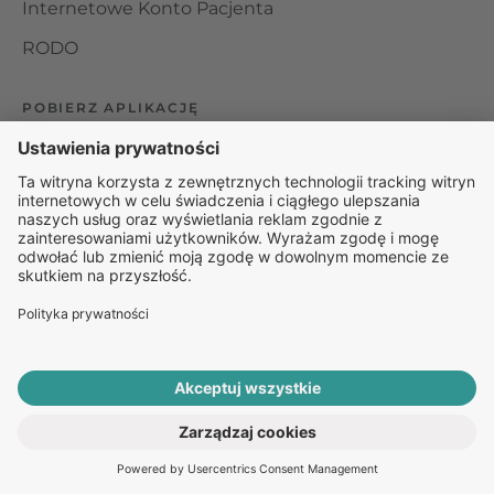
Internetowe Konto Pacjenta
RODO
POBIERZ APLIKACJĘ
Organizator udzielania świadczeń telemedycznych jest
podmiotem leczniczym w rozumieniu ustawy z dnia 15
kwietnia 2011 roku o działalności leczniczej, wpisanym do
rejestru podmiotów wykonujących działalność leczniczą pod
numerem: 000000229172.
© 2025 Rapiomed Group Sp. z o.o.
Baza Leków
Baza
przypadłości
ROZPOCZNIJ E-KONSULTACJĘ
PO RECEPTĘ ONLINE