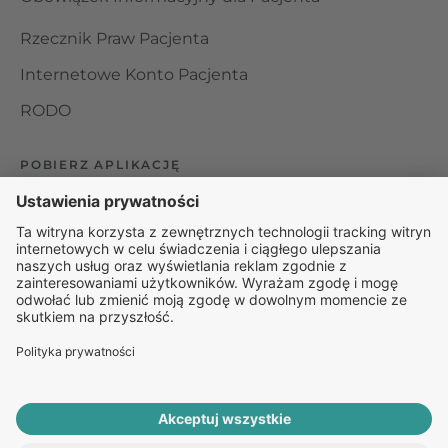
Rzecznik Praw Pacjenta
Internetowe Konto Pacjenta
RODO
POBIERZ APLIKACJĘ
Organizator udzielania świadczeń telemedycznych jest
podmiotem leczniczym w rozumieniu ustawy z dnia 15
kwietnia 2011 roku o działalności leczniczej, wpisanym do
rejestru podmiotów wykonujących działalność leczniczą pod
numerem: 000000229172.
© 2025 Rapiomed Group Sp. z o.o.
Baza Leków
Baza
przypadłości