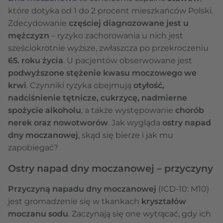
które dotyka od 1 do 2 procent mieszkańców Polski.
Zdecydowanie
częściej diagnozowane jest u
mężczyzn
– ryzyko zachorowania u nich jest
sześciokrotnie wyższe, zwłaszcza po przekroczeniu
65. roku życia
. U pacjentów obserwowane jest
podwyższone stężenie kwasu moczowego we
krwi
. Czynniki ryzyka obejmują
otyłość,
nadciśnienie tętnicze, cukrzycę, nadmierne
spożycie alkoholu
, a także występowanie
chorób
nerek oraz nowotworów
. Jak wygląda
ostry napad
dny moczanowej
, skąd się bierze i jak mu
zapobiegać?
Ostry napad dny moczanowej – przyczyny
Przyczyną napadu dny moczanowej
(ICD-10: M10)
jest gromadzenie się w tkankach
kryształów
moczanu sodu
. Zaczynają się one wytrącać, gdy ich