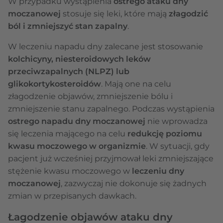
W przypadku wystąpienia
ostrego ataku dny
moczanowej
stosuje się leki, które mają
złagodzić
ból i zmniejszyć stan zapalny
.
W leczeniu napadu dny zalecane jest stosowanie
kolchicyny, niesteroidowych leków
przeciwzapalnych (NLPZ) lub
glikokortykosteroidów
. Mają one na celu
złagodzenie objawów, zmniejszenie bólu i
zmniejszenie stanu zapalnego. Podczas wystąpienia
ostrego napadu dny moczanowej
nie wprowadza
się leczenia mającego na celu
redukcję poziomu
kwasu moczowego w organizmie
. W sytuacji, gdy
pacjent już wcześniej przyjmował leki zmniejszające
stężenie kwasu moczowego w
leczeniu dny
moczanowej
, zazwyczaj nie dokonuje się żadnych
zmian w przepisanych dawkach.
Łagodzenie objawów ataku dny