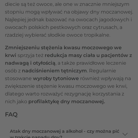
diecie są też owoce, ale one w znacznie mniejszym
stopniu mogą wpływać na objawy dny moczanowej.
Najlepiej jednak bazować na owocach jagodowych i
owocach polskich pestkowych oraz cytrusach, a
rzadziej wybierać słodkie owoce tropikalne.
Zmniejszeniu stężenia kwasu moczowego we
krwi
sprzyja też
redukcja masy ciała u pacjentów z
nadwagą i otyłością
, a także prawidłowe leczenie
osób z
nadciśnieniem tętniczym
. Regularnie
stosowane
wyroby tytoniowe
również wpływają na
zwiększenie stężenie kwasu moczowego we krwi,
dlatego warto rozważyć rezygnację korzystania z
nich jako
profilaktykę dny moczanowej.
FAQ
Atak dny moczanowej a alkohol - czy można pić
w trakcie napadu dny?