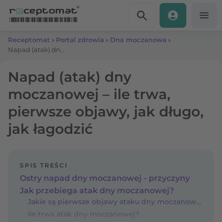
Przejdź do treści
Receptomat
»
Portal zdrowia
»
Dna moczanowa
»
Napad (atak) dny moczanowej – ile trwa, pierwsze objawy, jak długo, jak łagodzić
Napad (atak) dny
moczanowej – ile trwa,
pierwsze objawy, jak długo,
jak łagodzić
SPIS TREŚCI
Ostry napad dny moczanowej - przyczyny
Jak przebiega atak dny moczanowej?
Jakie są pierwsze objawy ataku dny moczanowej?
Ile trwa atak dny moczanowej?