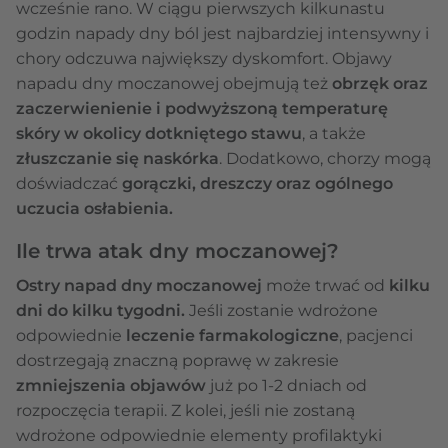
wcześnie rano. W ciągu pierwszych kilkunastu
godzin napady dny ból jest najbardziej intensywny i
chory odczuwa największy dyskomfort. Objawy
napadu dny moczanowej obejmują też
obrzęk oraz
zaczerwienienie i podwyższoną temperaturę
skóry w okolicy dotkniętego stawu
, a także
złuszczanie się naskórka
. Dodatkowo, chorzy mogą
doświadczać
gorączki, dreszczy oraz ogólnego
uczucia osłabienia.
Ile trwa atak dny moczanowej?
Ostry napad dny moczanowej
może trwać od
kilku
dni
do kilku tygodni.
Jeśli zostanie wdrożone
odpowiednie
leczenie farmakologiczne
, pacjenci
dostrzegają znaczną poprawę w zakresie
zmniejszenia objawów
już po 1-2 dniach od
rozpoczęcia terapii. Z kolei, jeśli nie zostaną
wdrożone odpowiednie elementy profilaktyki