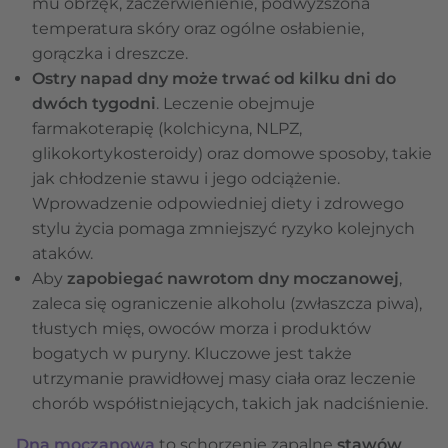
mu obrzęk, zaczerwienienie, podwyższona
temperatura skóry oraz ogólne osłabienie,
gorączka i dreszcze.
Ostry napad dny może trwać od kilku dni do
dwóch tygodni
. Leczenie obejmuje
farmakoterapię (kolchicyna, NLPZ,
glikokortykosteroidy) oraz domowe sposoby, takie
jak chłodzenie stawu i jego odciążenie.
Wprowadzenie odpowiedniej diety i zdrowego
stylu życia pomaga zmniejszyć ryzyko kolejnych
ataków.
Aby
zapobiegać nawrotom dny moczanowej
,
zaleca się ograniczenie alkoholu (zwłaszcza piwa),
tłustych mięs, owoców morza i produktów
bogatych w puryny. Kluczowe jest także
utrzymanie prawidłowej masy ciała oraz leczenie
chorób współistniejących, takich jak nadciśnienie.
Dna moczanowa
to schorzenie zapalne
stawów
,