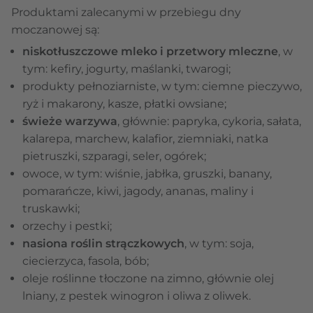
Produktami zalecanymi w przebiegu dny
moczanowej są:
niskotłuszczowe mleko i przetwory mleczne
, w
tym: kefiry, jogurty, maślanki, twarogi;
produkty pełnoziarniste, w tym: ciemne pieczywo,
ryż i makarony, kasze, płatki owsiane;
świeże warzywa
, głównie: papryka, cykoria, sałata,
kalarepa, marchew, kalafior, ziemniaki, natka
pietruszki, szparagi, seler, ogórek;
owoce, w tym: wiśnie, jabłka, gruszki, banany,
pomarańcze, kiwi, jagody, ananas, maliny i
truskawki;
orzechy i pestki;
nasiona roślin strączkowych
, w tym: soja,
ciecierzyca, fasola, bób;
oleje roślinne tłoczone na zimno, głównie olej
lniany, z pestek winogron i oliwa z oliwek.