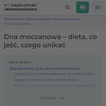
Przejdź do treści
Receptomat
»
Portal zdrowia
»
Dna moczanowa
»
Dna moczanowa – dieta, co jeść, czego unikać
Dna moczanowa – dieta, co
jeść, czego unikać
SPIS TREŚCI
Zasady diety przy dnie moczanowej
Co jeść przy dnie moczanowej - produkty zalecane
Czego nie jeść przy dnie moczanowej
Jakich owoców nie jeść przy dnie moczanowej?