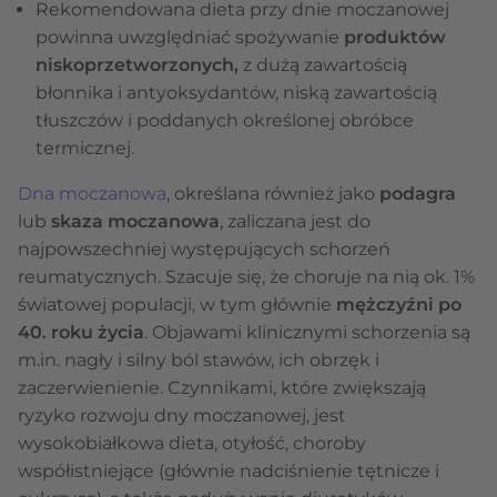
Rekomendowana dieta przy dnie moczanowej
powinna uwzględniać spożywanie
produktów
niskoprzetworzonych,
z dużą zawartością
błonnika i antyoksydantów, niską zawartością
tłuszczów i poddanych określonej obróbce
termicznej.
Dna moczanowa
, określana również jako
podagra
lub
skaza moczanowa
, zaliczana jest do
najpowszechniej występujących schorzeń
reumatycznych. Szacuje się, że choruje na nią ok. 1%
światowej populacji, w tym głównie
mężczyźni po
40. roku życia
. Objawami klinicznymi schorzenia są
m.in. nagły i silny ból stawów, ich obrzęk i
zaczerwienienie. Czynnikami, które zwiększają
ryzyko rozwoju dny moczanowej, jest
wysokobiałkowa dieta, otyłość, choroby
współistniejące (głównie nadciśnienie tętnicze i