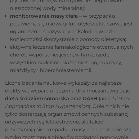
płynów dziennie, w tym głównie niegazowanej,
niesłodzonej wody mineralnej;
monitorowanie masy ciała
– w przypadku
pojawienia się nadwagi lub otyłości, kluczowe jest
ograniczenie spożywanych kalorii, a w razie
konieczności skorzystanie z pomocy dietetyka;
aktywne leczenie farmakologiczne ewentualnych
chorób współistniejących, w tym przede
wszystkim nadciśnienia tętniczego, cukrzycy,
miażdżycy i hipercholesterolemii.
Liczne badania naukowe wykazały, że najlepsze
efekty we wsparciu leczenia dny moczanowej daje
dieta śródziemnomorska oraz DASH
(ang.
Dietary
Approaches to Stop Hypertension
). Obie z nich nie
tylko dostarczają organizmowi cennych substancji
odżywczych i są lekkostrawne, ale także
przyczyniają się do spadku masy ciała, co zmniejsza
ryzyko zaostrzenia objawów podagry i pozytywnie