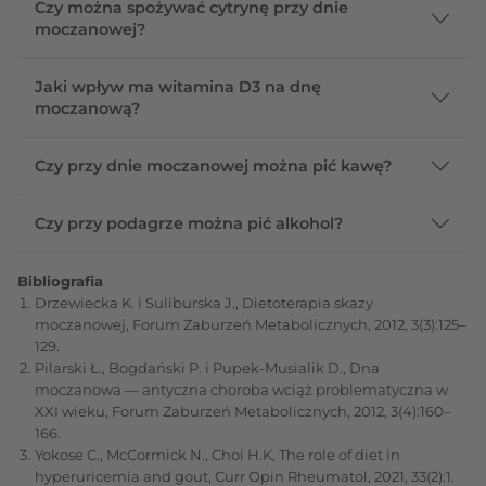
Czy można spożywać cytrynę przy dnie
moczanowej?
Jaki wpływ ma witamina D3 na dnę
moczanową?
Czy przy dnie moczanowej można pić kawę?
Czy przy podagrze można pić alkohol?
Bibliografia
Drzewiecka K. i Suliburska J., Dietoterapia skazy
moczanowej, Forum Zaburzeń Metabolicznych, 2012, 3(3):125–
129.
Pilarski Ł., Bogdański P. i Pupek-Musialik D., Dna
moczanowa — antyczna choroba wciąż problematyczna w
XXI wieku, Forum Zaburzeń Metabolicznych, 2012, 3(4):160–
166.
Yokose C., McCormick N., Choi H.K, The role of diet in
hyperuricemia and gout, Curr Opin Rheumatol, 2021, 33(2):1.