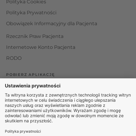
Polityka Cookies
Polityka Prywatności
Obowiązek Informacyjny dla Pacjenta
Rzecznik Praw Pacjenta
Internetowe Konto Pacjenta
RODO
POBIERZ APLIKACJĘ
Organizator udzielania świadczeń telemedycznych jest
podmiotem leczniczym w rozumieniu ustawy z dnia 15
kwietnia 2011 roku o działalności leczniczej, wpisanym do
rejestru podmiotów wykonujących działalność leczniczą pod
numerem: 000000229172.