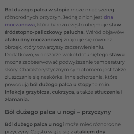
Ból dużego palca w stopie
może mieć szereg
różnorodnych przyczyn. Jedną z nich jest
dna
moczanowa
, która bardzo często obejmuje
staw
śródstopno-paliczkowy palucha.
Wśród objawów
ataku dny moczanowej
znajduje się również
obrzęk, który towarzyszy zaczerwienieniu.
Dodatkowo, w obszarze wokół dotkniętego
stawu
można zaobserwować podwyższenie temperatury
skóry. Charakterystycznym symptomem jest także
złuszczanie się naskórka. Inne schorzenia, które
powodują
ból dużego palca u stopy
to m.in.
infekcja grzybicza, cukrzyca
, a także
stłuczenia i
złamania.
Ból dużego palca u nogi – przyczyny
Ból dużego palca u nogi
może mieć różnorodne
przyczyny. Często wiąże się z
atakiem dny