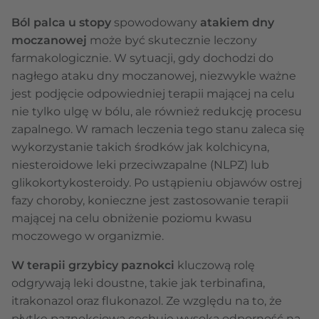
Ból palca u stopy
spowodowany
atakiem dny
moczanowej
może być skutecznie leczony
farmakologicznie. W sytuacji, gdy dochodzi do
nagłego ataku dny moczanowej, niezwykle ważne
jest podjęcie odpowiedniej terapii mającej na celu
nie tylko ulgę w bólu, ale również redukcję procesu
zapalnego. W ramach leczenia tego stanu zaleca się
wykorzystanie takich środków jak kolchicyna,
niesteroidowe leki przeciwzapalne (NLPZ) lub
glikokortykosteroidy. Po ustąpieniu objawów ostrej
fazy choroby, konieczne jest zastosowanie terapii
mającej na celu obniżenie poziomu kwasu
moczowego w organizmie.
W terapii grzybicy paznokci
kluczową rolę
odgrywają leki doustne, takie jak terbinafina,
itrakonazol oraz flukonazol. Ze względu na to, że
płytkę paznokciową cechuje wysoka odporność na