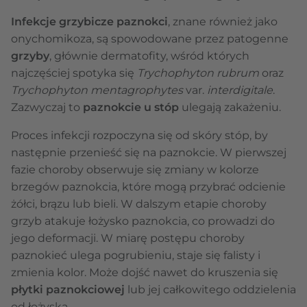
Infekcje grzybicze paznokci
, znane również jako
onychomikoza, są spowodowane przez patogenne
grzyby
, głównie dermatofity, wśród których
najczęściej spotyka się
Trychophyton rubrum
oraz
Trychophyton mentagrophytes
var.
interdigitale
.
Zazwyczaj to
paznokcie u stóp
ulegają zakażeniu.
Proces infekcji rozpoczyna się od skóry stóp, by
następnie przenieść się na paznokcie. W pierwszej
fazie choroby obserwuje się zmiany w kolorze
brzegów paznokcia, które mogą przybrać odcienie
żółci, brązu lub bieli. W dalszym etapie choroby
grzyb atakuje łożysko paznokcia, co prowadzi do
jego deformacji. W miarę postępu choroby
paznokieć ulega pogrubieniu, staje się falisty i
zmienia kolor. Może dojść nawet do kruszenia się
płytki paznokciowej
lub jej całkowitego oddzielenia
od łożyska.