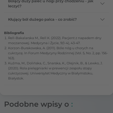
Bolący duży palec u nogi przy chodzeniu - jak
leczyć?
Kłujący ból dużego palca - co zrobić?
Bibliografia
Rell-Bakalarska M., Rell K. (2022). Pacjent z napadem dny
moczanowej. Medycyna i Życie, 9(1-4), 43-47.
Korzon-Burakowska, A. (2011). Bóle nóg u chorych na
cukrzycę. In Forum Medycyny Rodzinnej (Vol. 5, No. 2, pp. 156-
163).
Kuźma, M., Dolińska, C., Snarska, K., Olejnik, B., & Lewko, J.
(2020). Rola pielęgniarki w prewencji zespołu stopy
cukrzycowej. Uniwersytet Medyczny w Białymstoku,
Białystok.
Podobne wpisy o
: