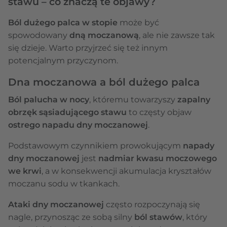
stawu – co znaczą te objawy?
Ból dużego palca w stopie
może być
spowodowany
dną moczanową
, ale nie zawsze tak
się dzieje. Warto przyjrzeć się też innym
potencjalnym przyczynom.
Dna moczanowa a ból dużego palca
Ból palucha w nocy
, któremu towarzyszy
zapalny
obrzęk sąsiadującego stawu
to częsty objaw
ostrego napadu dny moczanowej
.
Podstawowym czynnikiem prowokującym
napady
dny moczanowej
jest
nadmiar kwasu moczowego
we krwi
, a w konsekwencji akumulacja kryształów
moczanu sodu w tkankach.
Ataki dny moczanowej
często rozpoczynają się
nagle, przynosząc ze sobą silny
ból stawów
, który