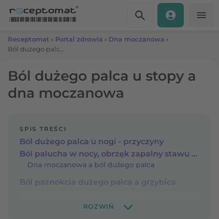
Przejdź do treści
Receptomat
»
Portal zdrowia
»
Dna moczanowa
»
Ból dużego palca u stopy a dna moczanowa
Ból dużego palca u stopy a
dna moczanowa
SPIS TREŚCI
Ból dużego palca u nogi - przyczyny
Ból palucha w nocy, obrzęk zapalny stawu - co znaczą te objawy?
Dna moczanowa a ból dużego palca
Ból paznokcia dużego palca a grzybica