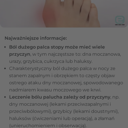
Najważniejsze informacje:
Ból dużego palca stopy może mieć wiele
przyczyn
, w tym najczęstsze to: dna moczanowa,
urazy, grzybica, cukrzyca lub haluksy.
Charakterystyczny ból dużego palca w nocy ze
stanem zapalnym i obrzękiem to częsty objaw
ostrego ataku dny moczanowej, spowodowanego
nadmiarem kwasu moczowego we krwi.
Leczenie bólu palucha zależy od przyczyny
, np.
dny moczanowej (lekami przeciwzapalnymi i
przeciwbólowymi), grzybicy (lekami doustnymi),
haluksów (ćwiczeniami lub operacją), a złamań
(unieruchomieniem i obserwacją).