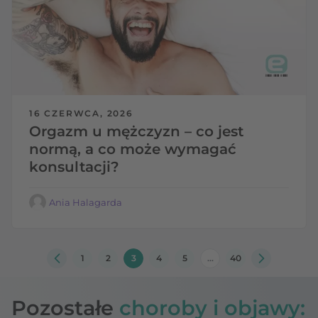
16 CZERWCA, 2026
Orgazm u mężczyzn – co jest
normą, a co może wymagać
konsultacji?
Ania Halagarda
Nawigacja po wpisach
1
2
3
4
5
…
40
Poprzednia strona
Następna str
Pozostałe
choroby i objawy: