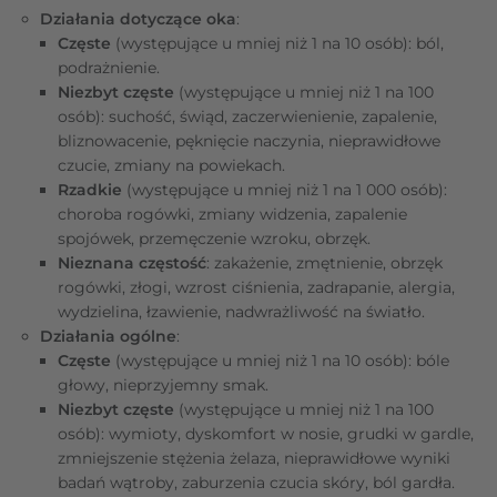
Działania dotyczące oka
:
Częste
(występujące u mniej niż 1 na 10 osób): ból,
podrażnienie.
Niezbyt częste
(występujące u mniej niż 1 na 100
osób): suchość, świąd, zaczerwienienie, zapalenie,
bliznowacenie, pęknięcie naczynia, nieprawidłowe
czucie, zmiany na powiekach.
Rzadkie
(występujące u mniej niż 1 na 1 000 osób):
choroba rogówki, zmiany widzenia, zapalenie
spojówek, przemęczenie wzroku, obrzęk.
Nieznana częstość
: zakażenie, zmętnienie, obrzęk
rogówki, złogi, wzrost ciśnienia, zadrapanie, alergia,
wydzielina, łzawienie, nadwrażliwość na światło.
Działania ogólne
:
Częste
(występujące u mniej niż 1 na 10 osób): bóle
głowy, nieprzyjemny smak.
Niezbyt częste
(występujące u mniej niż 1 na 100
osób): wymioty, dyskomfort w nosie, grudki w gardle,
zmniejszenie stężenia żelaza, nieprawidłowe wyniki
badań wątroby, zaburzenia czucia skóry, ból gardła.