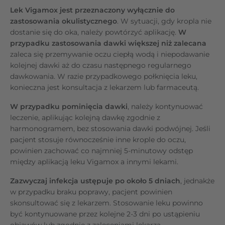
Lek Vigamox jest przeznaczony wyłącznie do
zastosowania okulistycznego
. W sytuacji, gdy kropla nie
dostanie się do oka, należy powtórzyć aplikację.
W
przypadku zastosowania dawki większej niż zalecana
zaleca się przemywanie oczu ciepłą wodą i niepodawanie
kolejnej dawki aż do czasu następnego regularnego
dawkowania. W razie przypadkowego połknięcia leku,
konieczna jest konsultacja z lekarzem lub farmaceutą.
W przypadku pominięcia dawki
, należy kontynuować
leczenie, aplikując kolejną dawkę zgodnie z
harmonogramem, bez stosowania dawki podwójnej. Jeśli
pacjent stosuje równocześnie inne krople do oczu,
powinien zachować co najmniej 5-minutowy odstęp
między aplikacją leku Vigamox a innymi lekami.
Zazwyczaj infekcja ustępuje po około 5 dniach
, jednakże
w przypadku braku poprawy, pacjent powinien
skonsultować się z lekarzem. Stosowanie leku powinno
być kontynuowane przez kolejne 2-3 dni po ustąpieniu
objawów lub zgodnie z zaleceniami lekarza