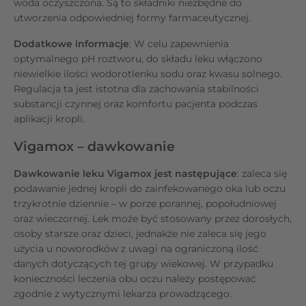
woda oczyszczona. Są to składniki niezbędne do
utworzenia odpowiedniej formy farmaceutycznej.
Dodatkowe informacje
: W celu zapewnienia
optymalnego pH roztworu, do składu leku włączono
niewielkie ilości wodorotlenku sodu oraz kwasu solnego.
Regulacja ta jest istotna dla zachowania stabilności
substancji czynnej oraz komfortu pacjenta podczas
aplikacji kropli.
Vigamox – dawkowanie
Dawkowanie leku Vigamox jest następujące
: zaleca się
podawanie jednej kropli do zainfekowanego oka lub oczu
trzykrotnie dziennie – w porze porannej, popołudniowej
oraz wieczornej. Lek może być stosowany przez dorosłych,
osoby starsze oraz dzieci, jednakże nie zaleca się jego
użycia u noworodków z uwagi na ograniczoną ilość
danych dotyczących tej grupy wiekowej. W przypadku
konieczności leczenia obu oczu należy postępować
zgodnie z wytycznymi lekarza prowadzącego.