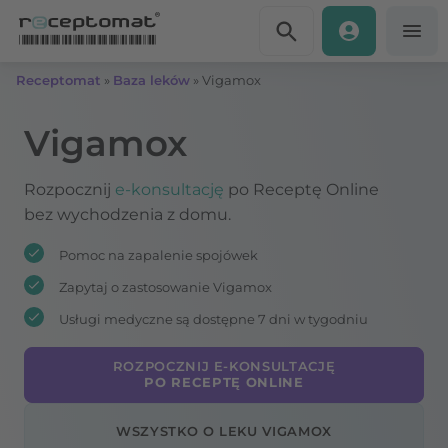
Przejdź do treści
Receptomat
»
Baza leków
»
Vigamox
Vigamox
Rozpocznij
e-konsultację
po Receptę Online
bez wychodzenia z domu.
Pomoc na zapalenie spojówek
Zapytaj o zastosowanie Vigamox
Usługi medyczne są dostępne 7 dni w tygodniu
ROZPOCZNIJ E-KONSULTACJĘ
PO RECEPTĘ ONLINE
WSZYSTKO O LEKU VIGAMOX