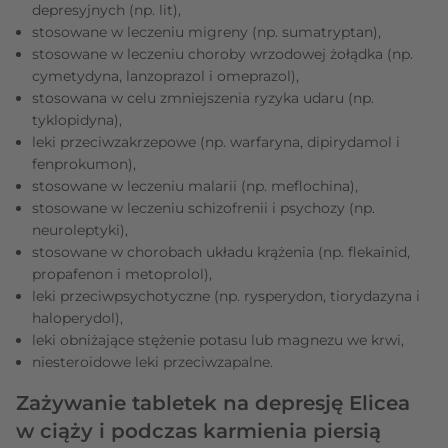
depresyjnych (np. lit),
stosowane w leczeniu migreny (np. sumatryptan),
stosowane w leczeniu choroby wrzodowej żołądka (np.
cymetydyna, lanzoprazol i omeprazol),
stosowana w celu zmniejszenia ryzyka udaru (np.
tyklopidyna),
leki przeciwzakrzepowe (np. warfaryna, dipirydamol i
fenprokumon),
stosowane w leczeniu malarii (np. meflochina),
stosowane w leczeniu schizofrenii i psychozy (np.
neuroleptyki),
stosowane w chorobach układu krążenia (np. flekainid,
propafenon i metoprolol),
leki przeciwpsychotyczne (np. rysperydon, tiorydazyna i
haloperydol),
leki obniżające stężenie potasu lub magnezu we krwi,
niesteroidowe leki przeciwzapalne.
Zażywanie tabletek na depresję Elicea
w ciąży i podczas karmienia piersią