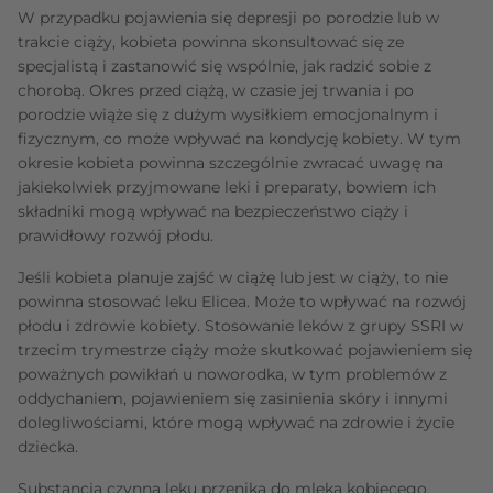
W przypadku pojawienia się depresji po porodzie lub w
trakcie ciąży, kobieta powinna skonsultować się ze
specjalistą i zastanowić się wspólnie, jak radzić sobie z
chorobą. Okres przed ciążą, w czasie jej trwania i po
porodzie wiąże się z dużym wysiłkiem emocjonalnym i
fizycznym, co może wpływać na kondycję kobiety. W tym
okresie kobieta powinna szczególnie zwracać uwagę na
jakiekolwiek przyjmowane leki i preparaty, bowiem ich
składniki mogą wpływać na bezpieczeństwo ciąży i
prawidłowy rozwój płodu.
Jeśli kobieta planuje zajść w ciążę lub jest w ciąży, to nie
powinna stosować leku Elicea. Może to wpływać na rozwój
płodu i zdrowie kobiety. Stosowanie leków z grupy SSRI w
trzecim trymestrze ciąży może skutkować pojawieniem się
poważnych powikłań u noworodka, w tym problemów z
oddychaniem, pojawieniem się zasinienia skóry i innymi
dolegliwościami, które mogą wpływać na zdrowie i życie
dziecka.
Substancja czynna leku przenika do mleka kobiecego,