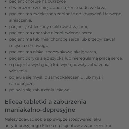
pacjent choruje na cukrzycę,
stwierdzono zmniejszone stężenie sodu we krwi,
pacjent ma zwiększoną zdolność do krwawień i łatwego
siniaczenia,
pacjent jest leczony elektrowstrząsami,
pacjent ma chorobę niedokrwienną serca,
pacjent ma lub miał chorobę serca lub przebył zawał
mięśnia sercowego,
pacjent ma niską, spoczynkową akcję serca,
pacjent boryka się z szybką lub nieregularną pracą serca,
u pacjenta występują lub występowały zaburzenia
widzenia,
pojawią się myśli o samookaleczeniu lub myśli
samobójcze,
pojawią się zaburzenia lękowe.
Elicea tabletki a zaburzenia
maniakalno-depresyjne
Należy zdawać sobie sprawę, że stosowanie leku
antydepresyjnego Elicea u pacjentów z zaburzeniami