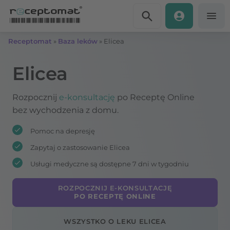
Przejdź do treści
Receptomat
»
Baza leków
»
Elicea
Elicea
Rozpocznij
e-konsultację
po Receptę Online
bez wychodzenia z domu.
Pomoc na depresję
Zapytaj o zastosowanie Elicea
Usługi medyczne są dostępne 7 dni w tygodniu
ROZPOCZNIJ E-KONSULTACJĘ
PO RECEPTĘ ONLINE
WSZYSTKO O LEKU ELICEA