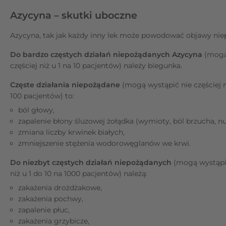
Azycyna – skutki uboczne
Azycyna, tak jak każdy inny lek może powodować objawy nie
Do bardzo częstych działań niepożądanych Azycyna
(mogą
częściej niż u 1 na 10 pacjentów) należy biegunka.
Częste działania niepożądane
(mogą wystąpić nie częściej ni
100 pacjentów) to:
ból głowy,
zapalenie błony śluzowej żołądka (wymioty, ból brzucha, nu
zmiana liczby krwinek białych,
zmniejszenie stężenia wodorowęglanów we krwi.
Do niezbyt częstych działań niepożądanych
(mogą wystąpić
niż u 1 do 10 na 1000 pacjentów) należą:
zakażenia drożdżakowe,
zakażenia pochwy,
zapalenie płuc,
zakażenia grzybicze,