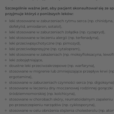
Szczególnie ważne jest, aby pacjent skonsultował się ze spec
przyjmuje któryś z poniższych leków:
leki stosowane w zaburzeniach rytmu serca (np. chinidyna,
dofetylid, amiodaron, sotalol),
leki stosowane w zaburzeniach żołądka (np. cyzapryd),
leki stosowane w leczeniu alergii (np. terfenadyna),
leki przeciwpsychotyczne (np. pimozyd),
leki przeciwdepresyjne (np. cytalopram),
leki stosowane w zakażeniach (np. moksyfloksacyna, lewofl
leki zobojętniające,
doustne leki przeciwzakrzepowe (np. warfaryna),
stosowane w migrenie lub zmniejszające przepływ krwi (np
ergotamina),
stosowane w zaburzeniach czynności serca (np. digoksyna)
stosowane w leczeniu dny moczanowej rodzinnej gorączki
śródziemnomorskiej (np. kolchicyna),
stosowane w chorobach skóry, reumatoidalnym zapaleniu
po przeszczepieniu narządów (np. cyklosporyna),
stosowane w celu obniżenia stężenia cholesterolu (np. ator