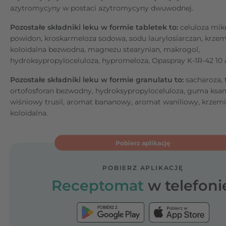
azytromycyny w postaci azytromycyny dwuwodnej.
Pozostałe składniki leku w formie tabletek to:
celuloza mikr
powidon, kroskarmeloza sodowa, sodu laurylosiarczan, krze
koloidalna bezwodna, magnezu stearynian, makrogol,
hydroksypropyloceluloza, hypromeloza, Opaspray K-1R-42 10 
Pozostałe składniki leku w formie granulatu to:
sacharoza,
ortofosforan bezwodny, hydroksypropyloceluloza, guma ksa
wiśniowy trusil, aromat bananowy, aromat waniliowy, krzem
koloidalna.
Pobierz aplikację
POBIERZ APLIKACJĘ
Receptomat
w telefoni