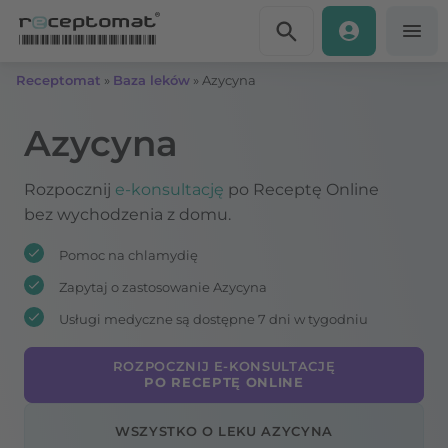
Przejdź do treści
Receptomat
»
Baza leków
»
Azycyna
Azycyna
Rozpocznij
e-konsultację
po Receptę Online
bez wychodzenia z domu.
Pomoc na chlamydię
Zapytaj o zastosowanie Azycyna
Usługi medyczne są dostępne 7 dni w tygodniu
ROZPOCZNIJ E-KONSULTACJĘ
PO RECEPTĘ ONLINE
WSZYSTKO O LEKU AZYCYNA