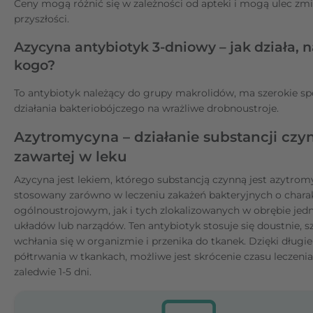
Ceny mogą różnić się w zależności od apteki i mogą ulec zm
przyszłości.
Azycyna antybiotyk 3-dniowy – jak działa, na
kogo?
To antybiotyk należący do grupy makrolidów, ma szerokie s
działania bakteriobójczego na wrażliwe drobnoustroje.
Azytromycyna – działanie substancji czy
zawartej w leku
Azycyna jest lekiem, którego substancją czynną jest azytromy
stosowany zarówno w leczeniu zakażeń bakteryjnych o chara
ogólnoustrojowym, jak i tych zlokalizowanych w obrębie jedn
układów lub narządów. Ten antybiotyk stosuje się doustnie, 
wchłania się w organizmie i przenika do tkanek. Dzięki dług
półtrwania w tkankach, możliwe jest skrócenie czasu leczeni
zaledwie 1-5 dni.