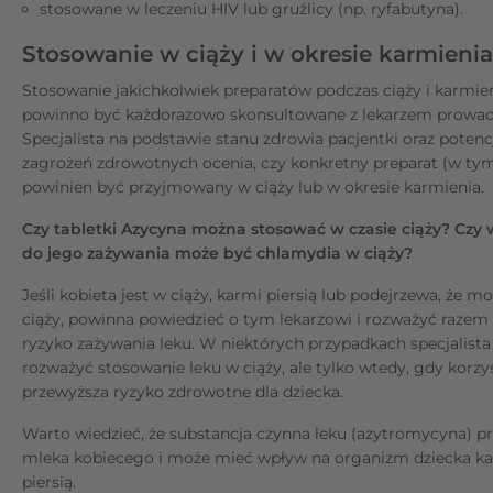
stosowane w leczeniu HIV lub gruźlicy (np. ryfabutyna).
Stosowanie w ciąży i w okresie karmienia
Stosowanie jakichkolwiek preparatów podczas ciąży i karmien
powinno być każdorazowo skonsultowane z lekarzem prowa
Specjalista na podstawie stanu zdrowia pacjentki oraz poten
zagrożeń zdrowotnych ocenia, czy konkretny preparat (w tym
powinien być przyjmowany w ciąży lub w okresie karmienia.
Czy tabletki Azycyna można stosować w czasie ciąży? Cz
do jego zażywania może być chlamydia w ciąży?
Jeśli kobieta jest w ciąży, karmi piersią lub podejrzewa, że m
ciąży, powinna powiedzieć o tym lekarzowi i rozważyć razem
ryzyko zażywania leku. W niektórych przypadkach specjalist
rozważyć stosowanie leku w ciąży, ale tylko wtedy, gdy korzy
przewyższa ryzyko zdrowotne dla dziecka.
Warto wiedzieć, że substancja czynna leku (azytromycyna) p
mleka kobiecego i może mieć wpływ na organizm dziecka k
piersią.