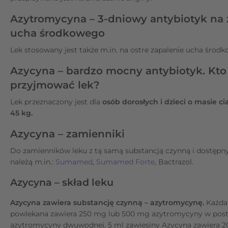
Azytromycyna – 3-dniowy antybiotyk na 
ucha środkowego
Lek stosowany jest także m.in. na ostre zapalenie ucha środ
Azycyna – bardzo mocny antybiotyk. Kt
przyjmować lek?
Lek przeznaczony jest dla
osób
dorosłych i dzieci o masie c
45 kg.
Azycyna – zamienniki
Do zamienników leku z tą samą substancją czynną i dostępn
należą m.in.:
Sumamed
,
Sumamed Forte
, Bactrazol.
Azycyna – skład leku
Azycyna zawiera substancję czynną – azytromycynę.
Każda
powlekana zawiera 250 mg lub 500 mg azytromycyny w post
azytromycyny dwuwodnej. 5 ml zawiesiny Azycyna zawiera 