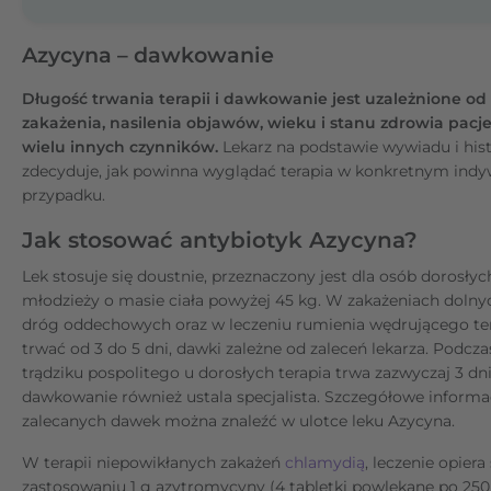
Azycyna – dawkowanie
Długość trwania terapii i dawkowanie jest uzależnione od
zakażenia, nasilenia objawów, wieku i stanu zdrowia pacje
wielu innych czynników.
Lekarz na podstawie wywiadu i hist
zdecyduje, jak powinna wyglądać terapia w konkretnym ind
przypadku.
Jak stosować antybiotyk Azycyna?
Lek stosuje się doustnie, przeznaczony jest dla osób dorosłych,
młodzieży o masie ciała powyżej 45 kg. W zakażeniach dolny
dróg oddechowych oraz w leczeniu rumienia wędrującego te
trwać od 3 do 5 dni, dawki zależne od zaleceń lekarza. Podcza
trądziku pospolitego u dorosłych terapia trwa zazwyczaj 3 dni
dawkowanie również ustala specjalista. Szczegółowe informa
zalecanych dawek można znaleźć w ulotce leku Azycyna.
W terapii niepowikłanych zakażeń
chlamydią
, leczenie opiera
zastosowaniu 1 g azytromycyny (4 tabletki powlekane po 25