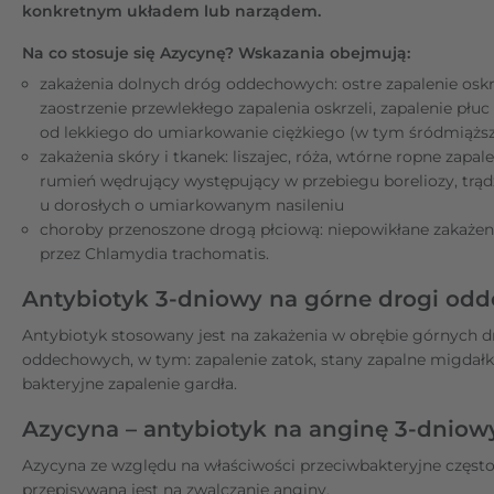
konkretnym układem lub narządem.
Na co stosuje się Azycynę? Wskazania obejmują:
zakażenia dolnych dróg oddechowych: ostre zapalenie oskrz
zaostrzenie przewlekłego zapalenia oskrzeli, zapalenie płu
od lekkiego do umiarkowanie ciężkiego (w tym śródmiąż
zakażenia skóry i tkanek: liszajec, róża, wtórne ropne zapale
rumień wędrujący występujący w przebiegu boreliozy, trąd
u dorosłych o umiarkowanym nasileniu
choroby przenoszone drogą płciową: niepowikłane zakaże
przez Chlamydia trachomatis.
Antybiotyk 3-dniowy na górne drogi od
Antybiotyk stosowany jest na zakażenia w obrębie górnych 
oddechowych, w tym: zapalenie zatok, stany zapalne migdał
bakteryjne zapalenie gardła.
Azycyna – antybiotyk na anginę 3-dniow
Azycyna ze względu na właściwości przeciwbakteryjne częst
przepisywana jest na zwalczanie anginy.