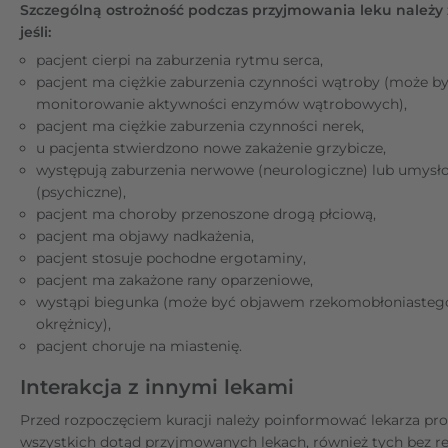
Szczególną ostrożność podczas przyjmowania leku należy
jeśli:
pacjent cierpi na zaburzenia rytmu serca,
pacjent ma ciężkie zaburzenia czynności wątroby (może b
monitorowanie aktywności enzymów wątrobowych),
pacjent ma ciężkie zaburzenia czynności nerek,
u pacjenta stwierdzono nowe zakażenie grzybicze,
występują zaburzenia nerwowe (neurologiczne) lub umysł
(psychiczne),
pacjent ma choroby przenoszone drogą płciową,
pacjent ma objawy nadkażenia,
pacjent stosuje pochodne ergotaminy,
pacjent ma zakażone rany oparzeniowe,
wystąpi biegunka (może być objawem rzekomobłoniastego
okrężnicy),
pacjent choruje na miastenię.
Interakcja z innymi lekami
Przed rozpoczęciem kuracji należy poinformować lekarza p
wszystkich dotąd przyjmowanych lekach, również tych bez re