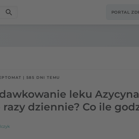
PORTAL Z
EPTOMAT
|
585 DNI TEMU
 dawkowanie leku Azycyna
 razy dziennie? Co ile god
lczyk