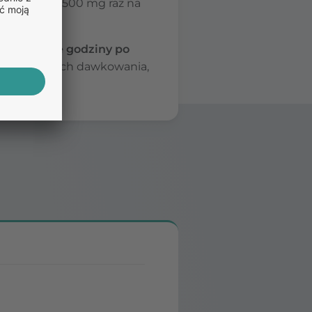
ynosi 6 g, z 500 mg raz na
em lub dwie godziny po
ań dotyczących dawkowania,