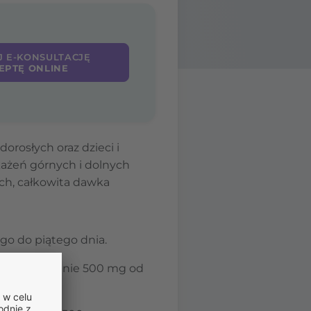
J E-KONSULTACJĘ
EPTĘ ONLINE
rosłych oraz dzieci i
każeń górnych i dolnych
ch, całkowita dawka
o do piątego dnia.
nia, a następnie 500 mg od