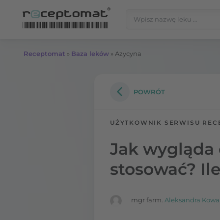
Przejdź do treści
Szukaj:
Receptomat
»
Baza leków
»
Azycyna
POWRÓT
UŻYTKOWNIK SERWISU REC
Jak wygląda
stosować? Ile
mgr farm.
Aleksandra Kowa