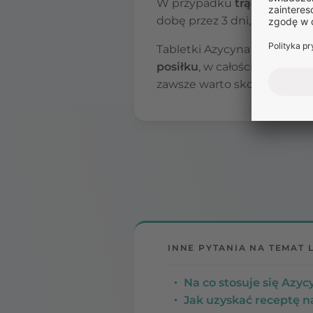
W przypadku
trądziku pos
dobę przez 3 dni, a następn
Tabletki Azycyna należy p
posiłku
, w całości, popija
zawsze warto skonsultować 
INNE PYTANIA NA TEMAT 
Na co stosuje się Azyc
Jak uzyskać receptę n