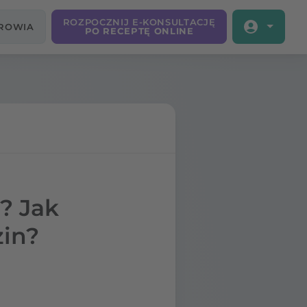
ROZPOCZNIJ E-KONSULTACJĘ
DROWIA
PO RECEPTĘ ONLINE
? Jak
zin?