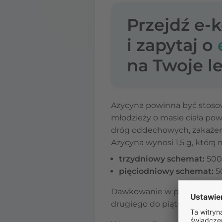
Przejdź e-
i zapytaj o
na Twoje le
Azycyna powinna być stosowa
młodzieży o masie ciała pow
dróg oddechowych, zakażeni
Azycyna wynosi 1,5 g, któr
trzydniowy schemat:
500 
pięciodniowy schemat:
5
Dawkowanie w przypadku
drugiego do piątego dnia.