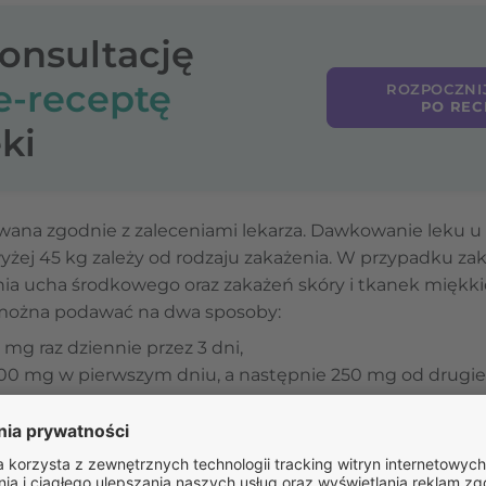
konsultację
e-receptę
ROZPOCZNI
PO REC
ki
na zgodnie z zaleceniami lekarza. Dawkowanie leku u do
yżej 45 kg zależy od rodzaju zakażenia. W przypadku za
a ucha środkowego oraz zakażeń skóry i tkanek miękki
ą można podawać na dwa sposoby:
mg raz dziennie przez 3 dni,
00 mg w pierwszym dniu, a następnie 250 mg od drugieg
rumienia wędrującego
to 3 g, z dawką 1 g pierwszego d