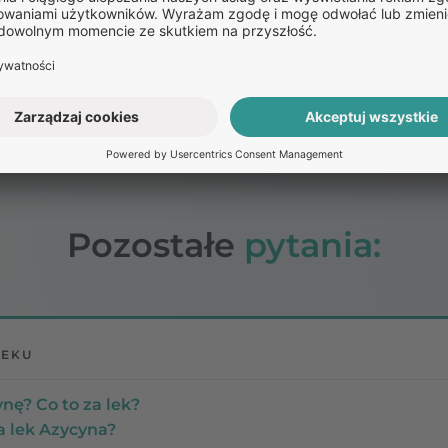
politego o umiarkowanym nasileniu
, dawka całkowita w
ie 500 mg raz na tydzień przez kolejnych 9 tygodni.
rzyjmować
doustnie, co najmniej godzinę przed jedzeni
jąc wodą. W przypadku wątpliwości lub dodatkowych pyt
się z lekarzem lub farmaceutą.
Pozostałe
pytania:
LEKU
ynę? Co to za lek?
a lek Azycyna?