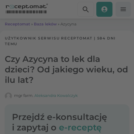
Przejdź do treści
Receptomat
»
Baza leków
»
Azycyna
UŻYTKOWNIK SERWISU RECEPTOMAT
|
584 DNI
TEMU
Czy Azycyna to lek dla
dzieci? Od jakiego wieku, od
ilu lat?
mgr farm.
Aleksandra Kowalczyk
Przejdź e-konsultację
i zapytaj o
e-receptę