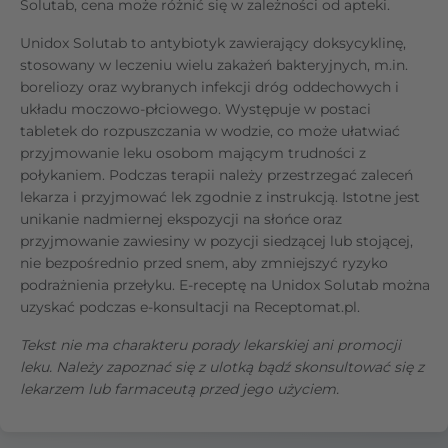
Solutab, cena może różnić się w zależności od apteki.
Unidox Solutab to antybiotyk zawierający doksycyklinę,
stosowany w leczeniu wielu zakażeń bakteryjnych, m.in.
boreliozy oraz wybranych infekcji dróg oddechowych i
układu moczowo-płciowego. Występuje w postaci
tabletek do rozpuszczania w wodzie, co może ułatwiać
przyjmowanie leku osobom mającym trudności z
połykaniem. Podczas terapii należy przestrzegać zaleceń
lekarza i przyjmować lek zgodnie z instrukcją. Istotne jest
unikanie nadmiernej ekspozycji na słońce oraz
przyjmowanie zawiesiny w pozycji siedzącej lub stojącej,
nie bezpośrednio przed snem, aby zmniejszyć ryzyko
podrażnienia przełyku. E-receptę na Unidox Solutab można
uzyskać podczas e-konsultacji na Receptomat.pl.
Tekst nie ma charakteru porady lekarskiej ani promocji
leku. Należy zapoznać się z ulotką bądź skonsultować się z
lekarzem lub farmaceutą przed jego użyciem.