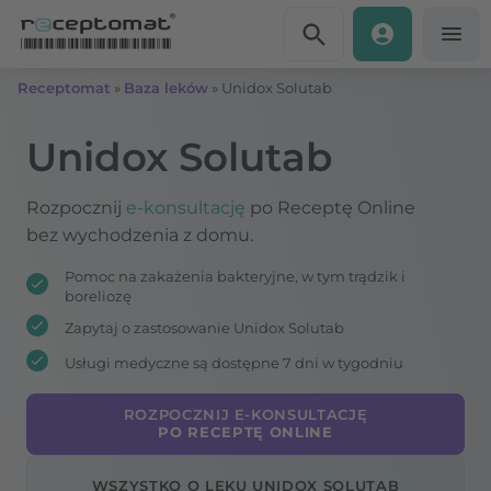
Przejdź do treści
Receptomat
»
Baza leków
»
Unidox Solutab
Unidox Solutab
Rozpocznij
e-konsultację
po Receptę Online
bez wychodzenia z domu.
Pomoc na zakażenia bakteryjne, w tym trądzik i
boreliozę
Zapytaj o zastosowanie Unidox Solutab
Usługi medyczne są dostępne 7 dni w tygodniu
ROZPOCZNIJ E-KONSULTACJĘ
PO RECEPTĘ ONLINE
WSZYSTKO O LEKU UNIDOX SOLUTAB