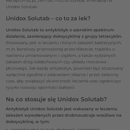
Receptomat.pl, tam też można uzyskać e-receptę na
Unidox Solutab.
Unidox Solutab – co to za lek?
Unidox Solutab to antybiotyk o szerokim spektrum
działania, zawierający doksycyklinę z grupy tetracyklin.
Stosowany jest w leczeniu różnych zakażeń bakteryjnych,
m.in. boreliozy przenoszonej przez kleszcze, trądziku o
nasileniu umiarkowanym i ciężkim, a także wybranych
zakażeń dróg oddechowych czy układu moczowo-
płciowego. Jak każdy antybiotyk, powinien być stosowany
wyłącznie zgodnie z zaleceniem lekarza i przez zalecony
czas, aby zwiększyć skuteczność leczenia oraz ograniczyć
ryzyko rozwoju oporności bakterii.
Na co stosuje się Unidox Solutab?
Antybiotyk Unidox Solutab jest wskazany w leczeniu
zakażeń wywołanych przez drobnoustroje wrażliwe na
doksycyklinę, w tym:
zapalenie płuc (w tym atypowe), zaostrzenie