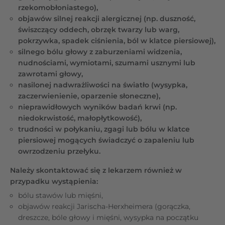
rzekomobłoniastego),
objawów silnej reakcji alergicznej (np. duszność,
świszczący oddech, obrzęk twarzy lub warg,
pokrzywka, spadek ciśnienia, ból w klatce piersiowej),
silnego bólu głowy z zaburzeniami widzenia,
nudnościami, wymiotami, szumami usznymi lub
zawrotami głowy,
nasilonej nadwrażliwości na światło (wysypka,
zaczerwienienie, oparzenie słoneczne),
nieprawidłowych wyników badań krwi (np.
niedokrwistość, małopłytkowość),
trudności w połykaniu, zgagi lub bólu w klatce
piersiowej mogących świadczyć o zapaleniu lub
owrzodzeniu przełyku.
Należy skontaktować się z lekarzem również w
przypadku wystąpienia:
bólu stawów lub mięśni,
objawów reakcji Jarischa-Herxheimera (gorączka,
dreszcze, bóle głowy i mięśni, wysypka na początku