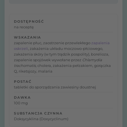
DOSTĘPNOŚĆ
na receptę
WSKAZANIA
zapalenie płuc, zaostrzenie przewlekłego
zapalenia
oskrzeli
, zakażenia układu moczowo-płciowego,
zakażenia skóry (w tym trądzik pospolity), borelioza,
zapalenie spojówek wywołane przez
Chlamydia
trachomatis
, cholera, zakażenia pełzakiem, gorączka
Q, riketsjozy, malaria
POSTAĆ
tabletki do sporządzania zawiesiny doustnej
DAWKA
100 mg
SUBSTANCJA CZYNNA
Doksycyklina (Doxycyclinum)