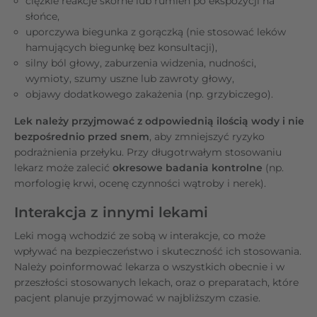
ciężkie reakcje skórne lub rumień po ekspozycji na
słońce,
uporczywa biegunka z gorączką (nie stosować leków
hamujących biegunkę bez konsultacji),
silny ból głowy, zaburzenia widzenia, nudności,
wymioty, szumy uszne lub zawroty głowy,
objawy dodatkowego zakażenia (np. grzybiczego).
Lek należy przyjmować z odpowiednią ilością wody i nie
bezpośrednio przed snem
, aby zmniejszyć ryzyko
podrażnienia przełyku. Przy długotrwałym stosowaniu
lekarz może zalecić
okresowe badania kontrolne
(np.
morfologię krwi, ocenę czynności wątroby i nerek).
Interakcja z innymi lekami
Leki mogą wchodzić ze sobą w interakcje, co może
wpływać na bezpieczeństwo i skuteczność ich stosowania.
Należy poinformować lekarza o wszystkich obecnie i w
przeszłości stosowanych lekach, oraz o preparatach, które
pacjent planuje przyjmować w najbliższym czasie.