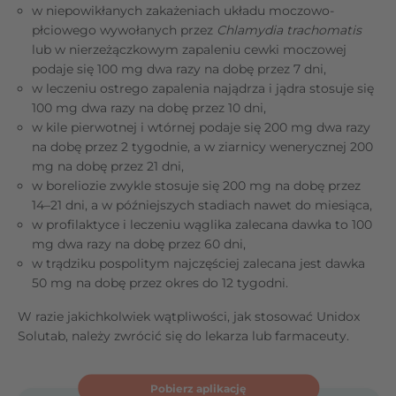
w niepowikłanych zakażeniach układu moczowo-
płciowego wywołanych przez
Chlamydia trachomatis
lub w nierzeżączkowym zapaleniu cewki moczowej
podaje się 100 mg dwa razy na dobę przez 7 dni,
w leczeniu ostrego zapalenia najądrza i jądra stosuje się
100 mg dwa razy na dobę przez 10 dni,
w kile pierwotnej i wtórnej podaje się 200 mg dwa razy
na dobę przez 2 tygodnie, a w ziarnicy wenerycznej 200
mg na dobę przez 21 dni,
w boreliozie zwykle stosuje się 200 mg na dobę przez
14–21 dni, a w późniejszych stadiach nawet do miesiąca,
w profilaktyce i leczeniu wąglika zalecana dawka to 100
mg dwa razy na dobę przez 60 dni,
w trądziku pospolitym najczęściej zalecana jest dawka
50 mg na dobę przez okres do 12 tygodni.
W razie jakichkolwiek wątpliwości, jak stosować Unidox
Solutab, należy zwrócić się do lekarza lub farmaceuty.
Pobierz aplikację