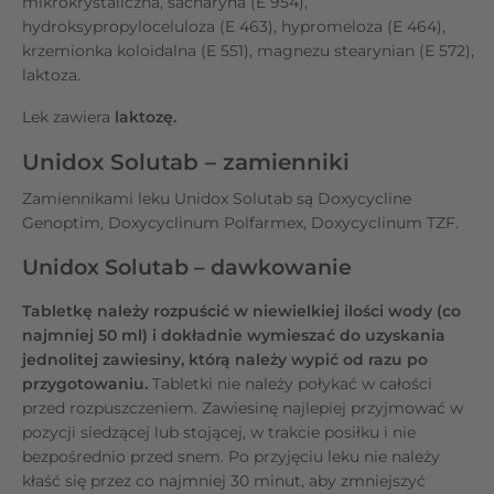
mikrokrystaliczna, sacharyna (E 954),
hydroksypropyloceluloza (E 463), hypromeloza (E 464),
krzemionka koloidalna (E 551), magnezu stearynian (E 572),
laktoza.
Lek zawiera
laktozę.
Unidox Solutab – zamienniki
Zamiennikami leku Unidox Solutab są Doxycycline
Genoptim, Doxycyclinum Polfarmex, Doxycyclinum TZF.
Unidox Solutab – dawkowanie
Tabletkę należy rozpuścić w niewielkiej ilości wody (co
najmniej 50 ml) i dokładnie wymieszać do uzyskania
jednolitej zawiesiny, którą należy wypić od razu po
przygotowaniu.
Tabletki nie należy połykać w całości
przed rozpuszczeniem. Zawiesinę najlepiej przyjmować w
pozycji siedzącej lub stojącej, w trakcie posiłku i nie
bezpośrednio przed snem. Po przyjęciu leku nie należy
kłaść się przez co najmniej 30 minut, aby zmniejszyć