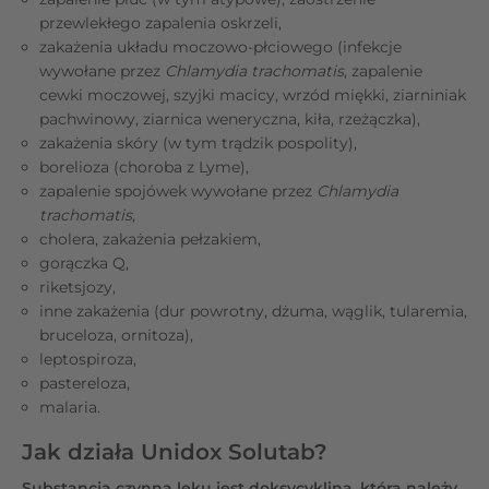
przewlekłego zapalenia oskrzeli,
zakażenia układu moczowo-płciowego (infekcje
wywołane przez
Chlamydia trachomatis
, zapalenie
cewki moczowej, szyjki macicy, wrzód miękki, ziarniniak
pachwinowy, ziarnica weneryczna, kiła, rzeżączka),
zakażenia skóry (w tym trądzik pospolity),
borelioza (choroba z Lyme),
zapalenie spojówek wywołane przez
Chlamydia
trachomatis
,
cholera, zakażenia pełzakiem,
gorączka Q,
riketsjozy,
inne zakażenia (dur powrotny, dżuma, wąglik, tularemia,
bruceloza, ornitoza),
leptospiroza,
pastereloza,
malaria.
Jak działa Unidox Solutab?
Substancją czynną leku jest doksycyklina, która należy