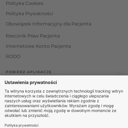
Polityka Cookies
Polityka Prywatności
Obowiązek Informacyjny dla Pacjenta
Rzecznik Praw Pacjenta
Internetowe Konto Pacjenta
RODO
POBIERZ APLIKACJĘ
Organizator udzielania świadczeń telemedycznych jest
podmiotem leczniczym w rozumieniu ustawy z dnia 15
kwietnia 2011 roku o działalności leczniczej, wpisanym do
rejestru podmiotów wykonujących działalność leczniczą pod
numerem: 000000229172.