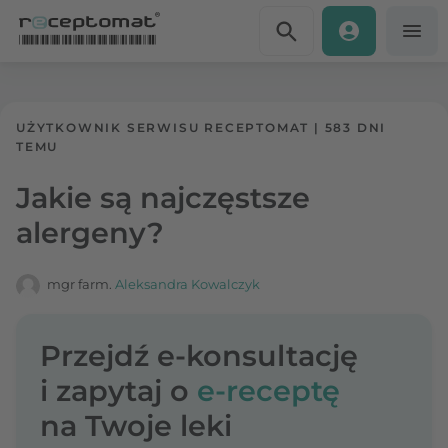
Przejdź do treści
Receptomat
»
Portal zdrowia
UŻYTKOWNIK SERWISU RECEPTOMAT
|
583 DNI
TEMU
Jakie są najczęstsze
alergeny?
mgr farm.
Aleksandra Kowalczyk
Przejdź e-konsultację
i zapytaj o
e-receptę
na Twoje leki