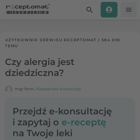
Przejdź do treści
Receptomat
»
Portal zdrowia
UŻYTKOWNIK SERWISU RECEPTOMAT
|
584 DNI
TEMU
Czy alergia jest
dziedziczna?
mgr farm.
Aleksandra Kowalczyk
Przejdź e-konsultację
i zapytaj o
e-receptę
na Twoje leki