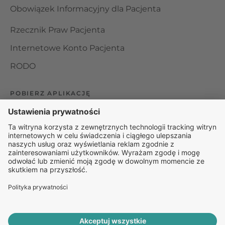
Obowiązek Informacyjny dla Pacjenta
Rzecznik Praw Pacjenta
Internetowe Konto Pacjenta
RODO
POBIERZ APLIKACJĘ
Organizator udzielania świadczeń telemedycznych jest
podmiotem leczniczym w rozumieniu ustawy z dnia 15
kwietnia 2011 roku o działalności leczniczej, wpisanym do
rejestru podmiotów wykonujących działalność leczniczą pod
numerem: 000000229172.
© 2025 Rapiomed Group Sp. z o.o.
Baza Leków
Baza
przypadłości