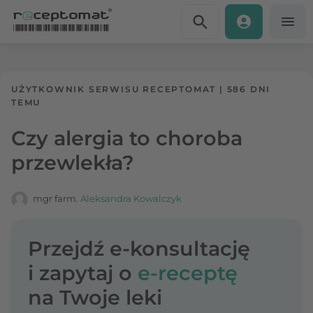
Przejdź do treści
Receptomat
»
Portal zdrowia
UŻYTKOWNIK SERWISU RECEPTOMAT
|
586 DNI
TEMU
Czy alergia to choroba
przewlekła?
mgr farm.
Aleksandra Kowalczyk
Przejdź e-konsultację
i zapytaj o
e-receptę
na Twoje leki