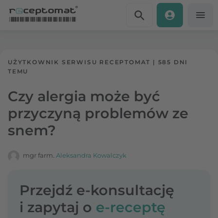
Przejdź do treści
Receptomat
»
Portal zdrowia
UŻYTKOWNIK SERWISU RECEPTOMAT
|
585 DNI
TEMU
Czy alergia może być
przyczyną problemów ze
snem?
mgr farm.
Aleksandra Kowalczyk
Przejdź e-konsultację
i zapytaj o
e-receptę