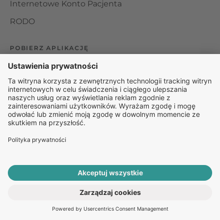
Internetowe Konto Pacjenta
RODO
POBIERZ APLIKACJĘ
Organizator udzielania świadczeń telemedycznych jest
podmiotem leczniczym w rozumieniu ustawy z dnia 15
kwietnia 2011 roku o działalności leczniczej, wpisanym do
rejestru podmiotów wykonujących działalność leczniczą pod
numerem: 000000229172.
© 2025 Rapiomed Group Sp. z o.o.
Baza Leków
Baza
przypadłości
ROZPOCZNIJ E-KONSULTACJĘ
PO RECEPTĘ ONLINE