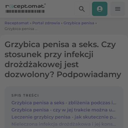
Przejdź do treści
Receptomat
»
Portal zdrowia
»
Grzybica penisa
»
Grzybica penisa a seks. Czy stosunek przy infekcji drożdżakowej jest dozwolony? Podpowiadamy
Grzybica penisa a seks. Czy
stosunek przy infekcji
drożdżakowej jest
dozwolony? Podpowiadamy
SPIS TREŚCI
Grzybica penisa a seks - zbliżenia podczas infekcji
Grzybica penisa - czy w jej trakcie można uprawiać seks?
Leczenie grzybicy penisa - jak skutecznie pozbyć się infekcji i wrócić do aktywności seksualnej?
Nieleczona infekcja drożdżakowa i jej konsekwencje