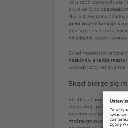
co u osób dorosłych, czyl
podkreślić, że
obecność m
Nie jest związana z żadny
pełni ważne funkcje fizjo
przesuszeniu i podrażni
od żołędzi
, co jest istot
Skład mastki jest zróżnic
naskórek, a także resztk
wchodzi również sperma.
Skąd bierze się 
Mastka pojawia się już w 
chłopców) i pod łechtacz
powinni zwrócić uwagę, j
można go swobodnie pr