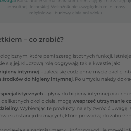
Uwaga:
Kalkulator BMI ma charakter orientacyjny i nie zastępuj
konsultacji lekarskiej. Wskaźnik nie uwzględnia m.in. masy
mięśniowej, budowy ciała ani wieku.
tkiem – co zrobić?
jologicznym, które pełni szereg istotnych funkcji. Istniej
e się jej. Kluczową rolę odgrywają takie kwestie jak:
higieny intymnej
– zaleca się codzienne mycie okolic i
h środków do higieny intymnej
. Po umyciu należy dokła
specjalistycznych
– płyny do higieny intymnej oraz c
 delikatnych okolic ciała, mogą
wesprzeć utrzymanie cz
zieliny
. Wybierając te produkty, należy zwrócić uwagę, 
 i substancji drażniących, które prowadzą do zaburzenia
dy pojawia się nadmiar mastki, który powoduje rozwój infe