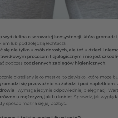
ta wydzielina o serowatej konsystencji, która gromadz
iem lub pod żołędzią łechtaczki.
się nie tylko u osób dorosłych, ale też u dzieci i niem
rawidłowym procesem fizjologicznym i nie jest szkodl
ać podczas
codziennych zabiegów higienicznych
.
tocznie określany jako mastka, to zjawisko, które może bu
gromadzi się przeważnie na żołędzi i pod napletkiem
,
zdrowia
i wymaga jedynie odpowiedniej pielęgnacji. Wart
równo u mężczyzn, jak i u kobiet
. Sprawdź, jak wygląd
osty sposób można się jej pozbyć.