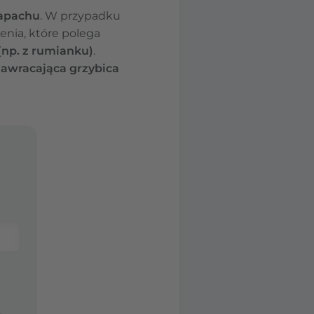
apachu
. W przypadku
enia, które polega
(np. z rumianku)
.
awracająca grzybica