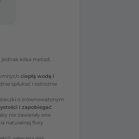
e
e jednak kilka metod,
ntymnych
ciepłą wodą i
dnie spłukać i ostrożnie
husteczki o zrównoważonym
ystości i zapobiegać
aby nie zawierały one
 naturalnej flory
kcji, zalecana jest