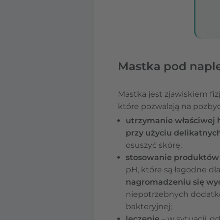
Mastka pod naple
Mastka jest zjawiskiem fiz
które pozwalają na pozbyci
utrzymanie właściwej 
przy użyciu delikatnyc
osuszyć skórę;
stosowanie produktów 
pH, które są łagodne dla
nagromadzeniu się wyd
niepotrzebnych dodatków
bakteryjnej;
leczenie
– w sytuacji, g