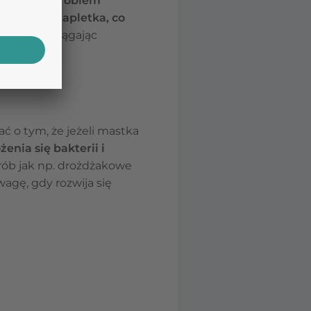
.
Z reguły problem
 na skórę napletka, co
ikatnie naciągając
ać o tym, że jeżeli mastka
nia się bakterii i
rób jak np. drożdżakowe
wagę, gdy rozwija się