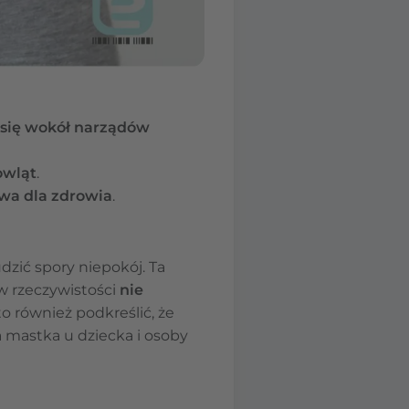
i się wokół narządów
owląt
.
iwa dla zdrowia
.
dzić spory niepokój. Ta
 w rzeczywistości
nie
o również podkreślić, że
a mastka u dziecka i osoby