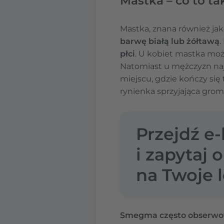
Mastka – co to tak
Mastka, znana również j
barwę białą lub żółtawą
.
płci
. U kobiet mastka mo
Natomiast u mężczyzn naj
miejscu, gdzie kończy się 
rynienka sprzyjająca groma
Przejdź e
i zapytaj 
na Twoje l
Smegma często obserwow