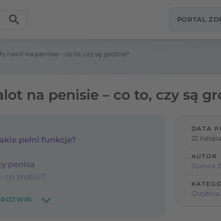
PORTAL Z
ły nalot na penisie – co to, czy są groźne?
lot na penisie – co to, czy są g
DATA P
22 listop
jakie pełni funkcje?
AUTOR
cy penisa
Joanna Z
 co zrobić?
KATEGO
Grzybica