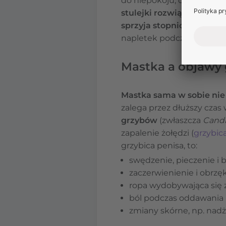
do niepokoju, o tyle w ż
stulejki rozwiązuje się s
sprzyja stopniowemu oddz
napletek podczas kąpieli 
Mastka a objawy 
Mastka sama w sobie nie
zalega przez dłuższy czas
grzybów
(zwłaszcza
Candi
zapalenie żołędzi (
grzybic
grzybica penisa, to:
swędzenie, pieczenie i 
zaczerwienienie i obrzęk
ropa wydobywająca się 
ból podczas oddawania
zmiany skórne, np. nadż