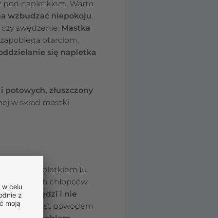
az pod napletkiem. Warto
nna wzbudzać niepokoju
.
e czy swędzenie.
Mastka
o zapobiega otarciom,
oddzielanie się napletka
 i potowych, złuszczony
nej w skład mastki
ch – pod napletkiem (u
odzice małych chłopców
ący do żołędzi i nie
zwyczaj nie jest powodem