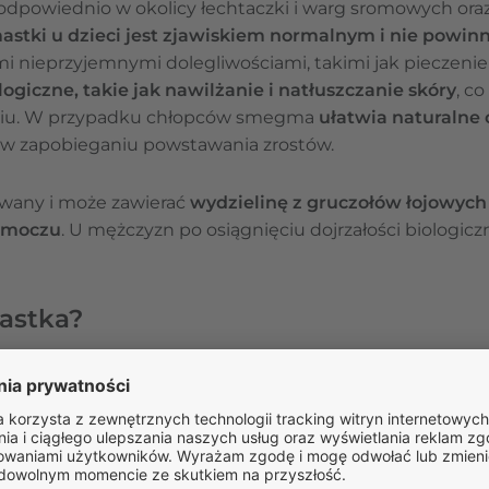
i odpowiednio w okolicy łechtaczki i warg sromowych or
astki u dzieci jest zjawiskiem normalnym i nie powi
mi nieprzyjemnymi dolegliwościami, takimi jak pieczeni
logiczne, takie jak nawilżanie i natłuszczanie skóry
, c
eniu. W przypadku chłopców smegma
ułatwia naturalne 
ne w zapobieganiu powstawania zrostów.
owany i może zawierać
wydzielinę z gruczołów łojowych
i moczu
. U mężczyzn po osiągnięciu dojrzałości biologicz
mastka?
pierwszych miesiącach życia w okolicy narządów płciowy
ką (u dziewczynek). Niepokojącym sygnałem, na który r
est
stulejka, czyli stan, w którym napletek jest przylegaj
zesunąć
. O ile w okresie niemowlęcym taka sytuacja za