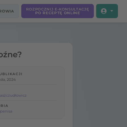
ROZPOCZNIJ E-KONSULTACJĘ
DROWIA
PO RECEPTĘ ONLINE
roźne?
UBLIKACJI
ada, 2024
aszczudłowicz
RIA
 penisa