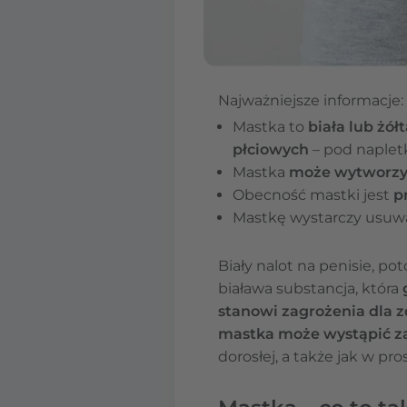
Najważniejsze informacje:
Mastka to
biała lub żół
płciowych
– pod napletk
Mastka
może wytworzyć 
Obecność mastki jest
p
Mastkę wystarczy usuw
Biały nalot na penisie, po
biaława substancja, która
stanowi zagrożenia dla 
mastka może wystąpić za
dorosłej, a także jak w pr