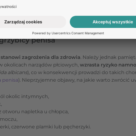
yciu dorosłym może prowadzić do poważnych komplikacji
amoistnie
. Mastka, która się gromadzi,
działa nawilżająco
ielaniu się od żołędzi
. Proces ten można wspierać, del
dziecka w ciepłej wodzie, co ułatwia jego ruchomość.
grzybicy penisa
 stanowi zagrożenia dla zdrowia
. Należy jednak pamięt
 w okolicach narządów płciowych,
wzrasta ryzyko namnoże
da albicans
), co w konsekwencji prowadzi do takich cho
a penisa
). Nieprzyjemne objawy, na jakie warto zwrócić u
ból okolic intymnych,
,
z otworu napletka u chłopca,
 moczu,
erki, czerwone plamki lub pęcherzyki.