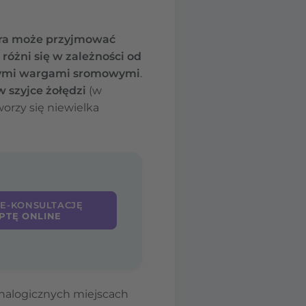
tóra może przyjmować
 różni się w zależności od
nymi wargami sromowymi
.
w szyjce żołędzi
(w
worzy się niewielka
 E-KONSULTACJĘ
PTĘ ONLINE
nalogicznych miejscach