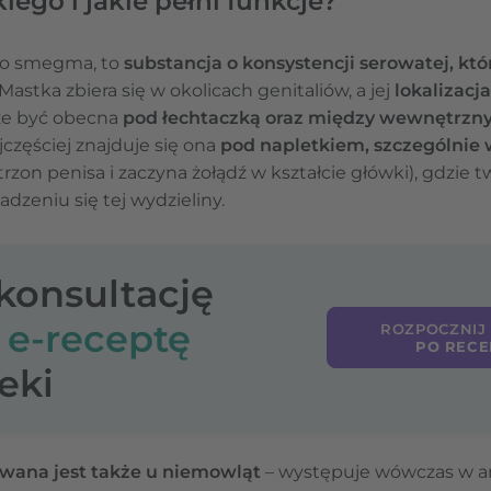
iego i jakie pełni funkcje?
ako smegma, to
substancja o konsystencji serowatej, k
 Mastka zbiera się w okolicach genitaliów, a jej
lokalizacja
że być obecna
pod łechtaczką oraz między wewnętrz
częściej znajduje się ona
pod napletkiem, szczególnie 
trzon penisa i zaczyna żołądź w kształcie główki), gdzie t
dzeniu się tej wydzieliny.
-konsultację
o
e-receptę
ROZPOCZNIJ
PO RECE
eki
ana jest także u niemowląt
– występuje wówczas w a