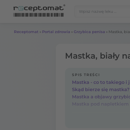
Przejdź do treści
Szukaj:
Receptomat
»
Portal zdrowia
»
Grzybica penisa
»
Mastka, bia
Mastka, biały na
SPIS TREŚCI
Mastka - co to takiego i 
Skąd bierze się mastka?
Mastka a objawy grzybi
Mastka pod napletkiem -