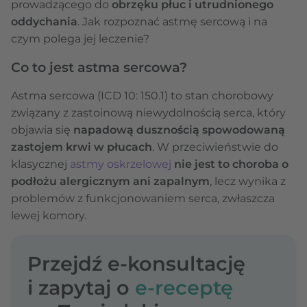
prowadzącego do
obrzęku płuc i utrudnionego
oddychania
. Jak rozpoznać astmę sercową i na
czym polega jej leczenie?
Co to jest astma sercowa?
Astma sercowa (ICD 10: 150.1) to stan chorobowy
związany z zastoinową niewydolnością serca, który
objawia się
napadową dusznością spowodowaną
zastojem krwi w płucach
. W przeciwieństwie do
klasycznej
astmy oskrzelowej
nie jest to choroba o
podłożu alergicznym ani zapalnym
, lecz wynika z
problemów z funkcjonowaniem serca, zwłaszcza
lewej komory.
Przejdź e-konsultację
i zapytaj o
e-receptę