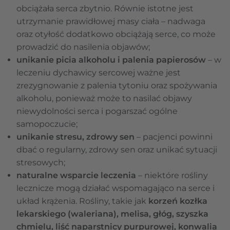
obciążała serca zbytnio. Równie istotne jest
utrzymanie prawidłowej masy ciała – nadwaga
oraz otyłość dodatkowo obciążają serce, co może
prowadzić do nasilenia objawów;
unikanie picia alkoholu i palenia papierosów
–
w
leczeniu dychawicy sercowej ważne jest
zrezygnowanie z palenia tytoniu oraz spożywania
alkoholu, ponieważ może to nasilać objawy
niewydolności serca i pogarszać ogólne
samopoczucie;
unikanie stresu, zdrowy sen
– pacjenci powinni
dbać o regularny, zdrowy sen oraz unikać sytuacji
stresowych;
naturalne wsparcie leczenia
– niektóre rośliny
lecznicze mogą działać wspomagająco na serce i
układ krążenia. Rośliny, takie jak
korzeń kozłka
lekarskiego (waleriana), melisa, głóg, szyszka
chmielu, liść naparstnicy purpurowej, konwalia