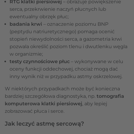
RTG klatki piersiowej
– obrazuje powiększenie
serca, przekrwienie naczyń płucnych lub
ewentualny obrzęk płuc;
badania krwi
– oznaczenie poziomu BNP
(peptydu natriuretycznego) pomaga ocenić
stopień niewydolności serca, a gazometria krwi
pozwala określić poziom tlenu i dwutlenku węgla
w organizmie;
testy czynnościowe płuc
– wykonywane w celu
oceny funkcji oddechowej, chociaż mogą dać
inny wynik niż w przypadku astmy oskrzelowej.
W niektórych przypadkach może być konieczna
bardziej szczegółowa diagnostyka, np.
tomografia
komputerowa klatki piersiowej
, aby lepiej
zobrazować płuca i serce.
Jak leczyć astmę sercową?