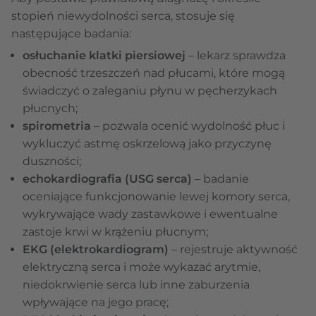
stopień niewydolności serca, stosuje się
następujące badania:
osłuchanie klatki piersiowej
– lekarz sprawdza
obecność trzeszczeń nad płucami, które mogą
świadczyć o zaleganiu płynu w pęcherzykach
płucnych;
spirometria
– pozwala ocenić wydolność płuc i
wykluczyć astmę oskrzelową jako przyczynę
duszności;
echokardiografia (USG serca)
– badanie
oceniające funkcjonowanie lewej komory serca,
wykrywające wady zastawkowe i ewentualne
zastoje krwi w krążeniu płucnym;
EKG (elektrokardiogram)
– rejestruje aktywność
elektryczną serca i może wykazać arytmie,
niedokrwienie serca lub inne zaburzenia
wpływające na jego pracę;