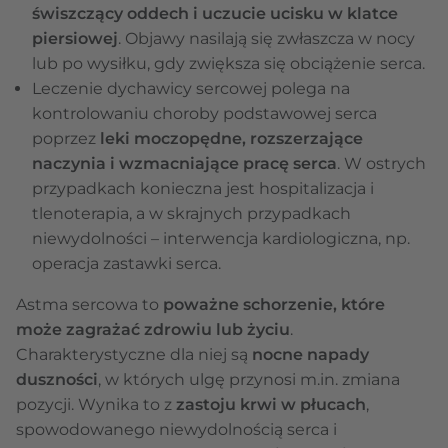
świszczący oddech i uczucie ucisku w klatce
piersiowej
. Objawy nasilają się zwłaszcza w nocy
lub po wysiłku, gdy zwiększa się obciążenie serca.
Leczenie dychawicy sercowej polega na
kontrolowaniu choroby podstawowej serca
poprzez
leki moczopędne, rozszerzające
naczynia i wzmacniające pracę serca
. W ostrych
przypadkach konieczna jest hospitalizacja i
tlenoterapia, a w skrajnych przypadkach
niewydolności – interwencja kardiologiczna, np.
operacja zastawki serca.
Astma sercowa to
poważne schorzenie, które
może zagrażać zdrowiu lub życiu
.
Charakterystyczne dla niej są
nocne napady
duszności
, w których ulgę przynosi m.in. zmiana
pozycji. Wynika to z
zastoju krwi w płucach
,
spowodowanego niewydolnością serca i