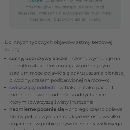
Uwaga:
Kalkulator BMI ma charakter
orientacyjny i nie zastępuje konsultacji
lekarskiej. Wskaźnik nie uwzględnia m.in. masy
mięśniowej, budowy ciała ani wieku.
Do innych typowych objawów astmy sercowej
należą:
suchy, uporczywy kaszel
– często występuje na
początku ataku duszności, a w późniejszym
stadium może pojawić się odkrztuszanie pienistej
plwociny, czasem podbarwionej na różowo;
świszczący oddech
– w trakcie ataku pacjent
może odczuwać trudności z oddychaniem,
którym towarzyszą świsty i furczenia;
nadmierne pocenie się
– chorego często oblewa
zimny pot, co wynika z nagłego wzrostu wysiłku
organizmu w próbie przywrócenia prawidłowego