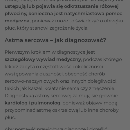
ustępują lub pojawia się odkrztuszanie różowej
plwociny, konieczna jest natychmiastowa pomoc
medyczna
, ponieważ może to świadczyć o obrzęku
płuc, który stanowi zagrożenie życia.
Astma sercowa – jak diagnozować?
Pierwszym krokiem w diagnostyce jest
szczegółowy wywiad medyczny
, podczas którego
lekarz zapyta o częstotliwość i okoliczności
występowania duszności, obecność chorób
sercowo-naczyniowych oraz innych dolegliwości,
takich jak kaszel, kołatanie serca czy zmęczenie.
Diagnostyką astmy sercowej zajmują się głównie
kardiolog
i
pulmonolog
, ponieważ objawy mogą
przypominać astmę oskrzelową lub inne choroby
płuc.
Aby postawić prawidłową diagnozę i określić