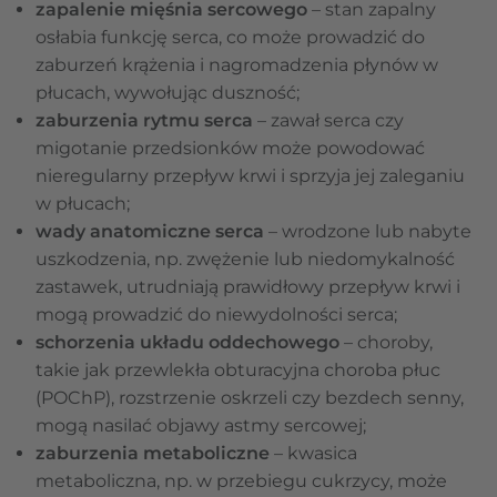
zapalenie mięśnia sercowego
– stan zapalny
osłabia funkcję serca, co może prowadzić do
zaburzeń krążenia i nagromadzenia płynów w
płucach, wywołując duszność;
zaburzenia rytmu serca
– zawał serca czy
migotanie przedsionków może powodować
nieregularny przepływ krwi i sprzyja jej zaleganiu
w płucach;
wady anatomiczne serca
– wrodzone lub nabyte
uszkodzenia, np. zwężenie lub niedomykalność
zastawek, utrudniają prawidłowy przepływ krwi i
mogą prowadzić do niewydolności serca;
schorzenia układu oddechowego
– choroby,
takie jak przewlekła obturacyjna choroba płuc
(POChP), rozstrzenie oskrzeli czy bezdech senny,
mogą nasilać objawy astmy sercowej;
zaburzenia metaboliczne
– kwasica
metaboliczna, np. w przebiegu cukrzycy, może