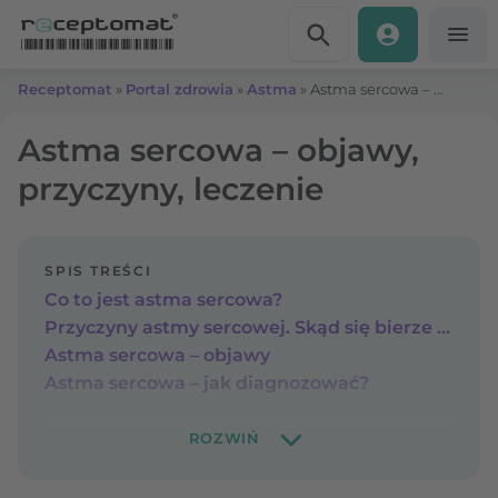
Przejdź do treści
Receptomat
»
Portal zdrowia
»
Astma
»
Astma sercowa – objawy, przyczyny, leczenie
Astma sercowa – objawy,
przyczyny, leczenie
SPIS TREŚCI
Co to jest astma sercowa?
Przyczyny astmy sercowej. Skąd się bierze duszność sercowa?
Astma sercowa – objawy
Astma sercowa – jak diagnozować?