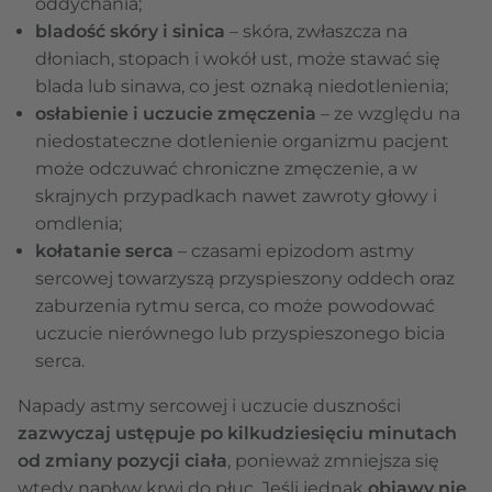
oddychania;
bladość skóry i sinica
– skóra, zwłaszcza na
dłoniach, stopach i wokół ust, może stawać się
blada lub sinawa, co jest oznaką niedotlenienia;
osłabienie i uczucie zmęczenia
– ze względu na
niedostateczne dotlenienie organizmu pacjent
może odczuwać chroniczne zmęczenie, a w
skrajnych przypadkach nawet zawroty głowy i
omdlenia;
kołatanie serca
– czasami epizodom astmy
sercowej towarzyszą przyspieszony oddech oraz
zaburzenia rytmu serca, co może powodować
uczucie nierównego lub przyspieszonego bicia
serca.
Napady astmy sercowej i uczucie duszności
zazwyczaj ustępuje po kilkudziesięciu minutach
od zmiany pozycji ciała
, ponieważ zmniejsza się
wtedy napływ krwi do płuc. Jeśli jednak
objawy nie