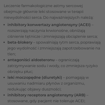
Leczenie farmakologiczne astmy sercowej
obejmuje głównie leki stosowane w terapii
niewydolności serca. Do najważniejszych należą:
inhibitory konwertazy angiotensyny (ACEI)
–
rozszerzają naczynia krwionośne, obniżają
ciśnienie tętnicze i zmniejszają obciążenie serca;
beta-blokery
– spowalniają rytm serca, poprawiają
jego wydolność i zmniejszają zapotrzebowanie na
tlen;
antagoniści aldosteronu
– ograniczają
zatrzymywanie sodu i wody, co zmniejsza ryzyko
obrzęku płuc;
leki moczopędne (diuretyki)
– pomagają w
usuwaniu nadmiaru płynów z organizmu,
redukując objawy duszności;
inhibitory receptora angiotensyny (ARB)
–
stosowane, gdy pacjent nie toleruje ACEI;