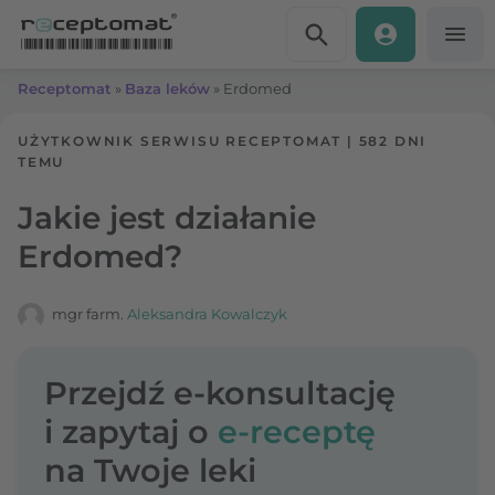
Przejdź do treści
Receptomat
»
Baza leków
»
Erdomed
UŻYTKOWNIK SERWISU RECEPTOMAT
|
582 DNI
TEMU
Jakie jest działanie
Erdomed?
mgr farm.
Aleksandra Kowalczyk
Przejdź e-konsultację
i zapytaj o
e-receptę
na Twoje leki