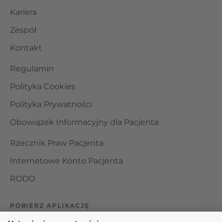
Kariera
Zespół
Kontakt
Regulamin
Polityka Cookies
Polityka Prywatności
Obowiązek Informacyjny dla Pacjenta
Rzecznik Praw Pacjenta
Internetowe Konto Pacjenta
RODO
POBIERZ APLIKACJĘ