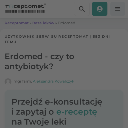
Przejdź do treści
Receptomat
»
Baza leków
»
Erdomed
UŻYTKOWNIK SERWISU RECEPTOMAT
|
583 DNI
TEMU
Erdomed - czy to
antybiotyk?
mgr farm.
Aleksandra Kowalczyk
Przejdź e-konsultację
i zapytaj o
e-receptę
na Twoje leki