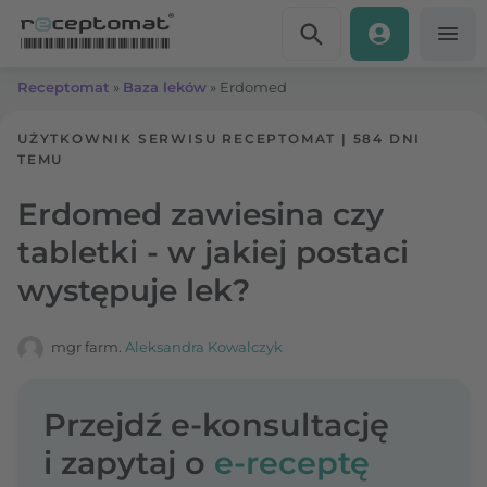
Przejdź do treści
Receptomat
»
Baza leków
»
Erdomed
UŻYTKOWNIK SERWISU RECEPTOMAT
|
584 DNI
TEMU
Erdomed zawiesina czy
tabletki - w jakiej postaci
występuje lek?
mgr farm.
Aleksandra Kowalczyk
Przejdź e-konsultację
i zapytaj o
e-receptę