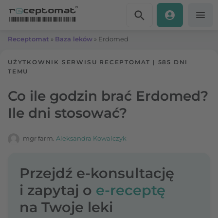
Przejdź do treści
Receptomat
»
Baza leków
»
Erdomed
UŻYTKOWNIK SERWISU RECEPTOMAT
|
585 DNI
TEMU
Co ile godzin brać Erdomed?
Ile dni stosować?
mgr farm.
Aleksandra Kowalczyk
Przejdź e-konsultację
i zapytaj o
e-receptę
na Twoje leki