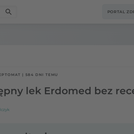
PORTAL Z
EPTOMAT
|
584 DNI TEMU
tępny lek Erdomed bez rec
lczyk