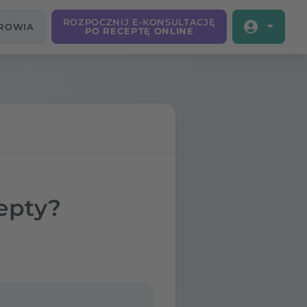
ROZPOCZNIJ E-KONSULTACJĘ
DROWIA
PO RECEPTĘ ONLINE
epty?