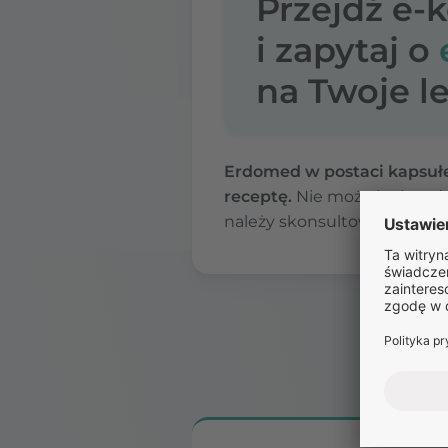
Przejdź e-
i zapytaj o
na Twoje le
Erdomed w postaci kapsułe
receptę.
Nie może być wydan
należy skonsultować się z l