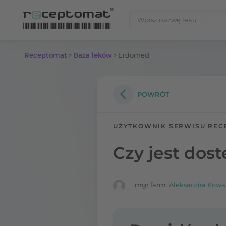
Przejdź do treści
Szukaj:
Receptomat
»
Baza leków
»
Erdomed
POWRÓT
UŻYTKOWNIK SERWISU REC
Czy jest dos
mgr farm.
Aleksandra Kowa