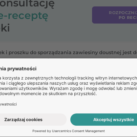
konsultację
e-receptę
ROZPOCZNI
PO REC
ki
k i proszku do sporządzania zawiesiny doustnej jest 
y w aptece bez zalecenia lekarza. W sprawie doboru o
ekarzem lub farmaceutą.
Pozostałe
pytania: