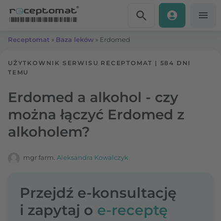
Przejdź do treści
Receptomat
»
Baza leków
»
Erdomed
UŻYTKOWNIK SERWISU RECEPTOMAT
|
584 DNI
TEMU
Erdomed a alkohol - czy
można łączyć Erdomed z
alkoholem?
mgr farm.
Aleksandra Kowalczyk
Przejdź e-konsultację
i zapytaj o
e-receptę