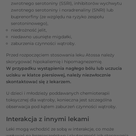
zwrotnego serotoniny (SSRI), inhibitorów wychwytu
zwrotnego serotoniny i noradrenaliny (SNRI) lub
buprenorfiny (ze względu na ryzyko zespołu
serotoninowego),
niedrożność jelit,
niedawno usunięte migdałki,
zaburzenia czynności wątroby.
Przed rozpoczęciem stosowania leku Atossa należy
skorygować hipokaliemię i hipomagnezemię.
W przypadku wystąpienia nagłego bólu lub uczucia
ucisku w klatce piersiowej, należy niezwłocznie
skontaktować się z lekarzem.
U dzieci i młodzieży poddawanych chemioterapii
toksycznej dla wątroby, konieczna jest szczególna
obserwacja pod kątem zaburzeń czynności wątroby.
Interakcja z innymi lekami
Leki mogą wchodzić ze sobą w interakcje, co może
wpływać na bezpieczeństwo i skuteczność ich stosowania.