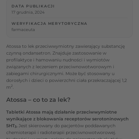
DATA PUBLIKACJI
17 grudnia, 2024
WERYFIKACJA MERYTORYCZNA
farmaceuta
Atossa to lek przeciwwymiotny zawierający substancję
czynną ondansetron. Znajduje zastosowanie w
profilaktyce i hamowaniu nudności i wymiotów
związanych z leczeniem przeciwnowotworowym i
zabiegami chirurgicznymi. Może być stosowany u
dorosłych i dzieci o powierzchni ciała przekraczającej 1,2
2
m
.
Atossa – co to za lek?
Tabletki Atossa mają działanie przeciwwymiotne
wynikające z blokowania receptorów serotoninowych
5HT
.
Jest skierowany do pacjentów poddawanych
3
chemioterapii i radioterapii przeciwnowotworowej.