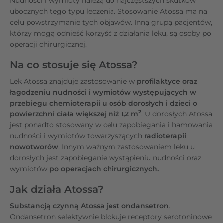
Nudności i wymioty należą do najczęstszych skutków
ubocznych tego typu leczenia. Stosowanie Atossa ma na
celu powstrzymanie tych objawów. Inną grupą pacjentów,
którzy mogą odnieść korzyść z działania leku, są osoby po
operacji chirurgicznej.
Na co stosuje się Atossa?
Lek Atossa znajduje zastosowanie w
profilaktyce oraz
łagodzeniu nudności i wymiotów występujących w
przebiegu
chemioterapii u osób dorosłych i dzieci o
2
powierzchni ciała większej niż 1,2 m
. U dorosłych Atossa
jest ponadto stosowany w celu zapobiegania i hamowania
nudności i wymiotów towarzyszących
radioterapii
nowotworów
. Innym ważnym zastosowaniem leku u
dorosłych jest zapobieganie wystąpieniu nudności oraz
wymiotów
po operacjach chirurgicznych.
Jak działa Atossa?
Substancją czynną Atossa jest ondansetron
.
Ondansetron selektywnie blokuje receptory serotoninowe