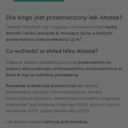
Dla kogo jest przeznaczony lek Atossa?
Tabletki Atossa 8 mg mogą być stosowane przez
osoby
dorosłe i dzieci powyżej 6. miesiąca życia, u których
2
powierzchnia ciała przekracza 1,2 m
.
Co wchodzi w skład leku Atossa?
Preparat zawiera substancję czynną
ondansetron (w
postaci dwuwodnego chlorowodorku ondansetronu) w
ilości 8 mg na tabletkę powlekaną.
Pozostałe substancje pomocnicze to:
laktoza
jednowodna, celuloza mikrokrystaliczna, skrobia
kukurydziana żelowana, krzemionka koloidalna, magnezu
stearynian, hypromeloza, makrogol 6000, glicerol, tytanu
dwutlenek (E171), żelaza tlenek żółty (E172).
Lek Atossa zawiera
laktozę jednowodną.