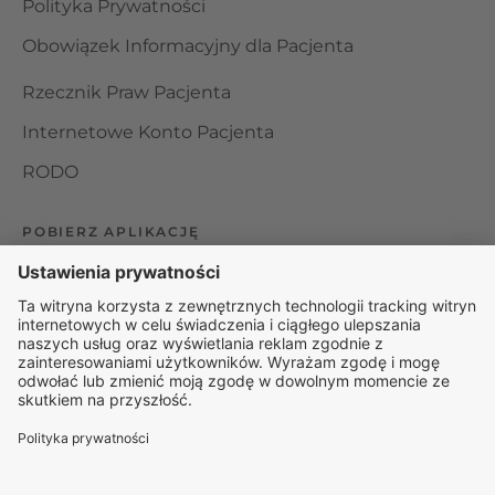
Polityka Prywatności
Obowiązek Informacyjny dla Pacjenta
Rzecznik Praw Pacjenta
Internetowe Konto Pacjenta
RODO
POBIERZ APLIKACJĘ
Organizator udzielania świadczeń telemedycznych jest
podmiotem leczniczym w rozumieniu ustawy z dnia 15
kwietnia 2011 roku o działalności leczniczej, wpisanym do
rejestru podmiotów wykonujących działalność leczniczą pod
numerem: 000000229172.
© 2025 Rapiomed Group Sp. z o.o.
Baza Leków
Baza