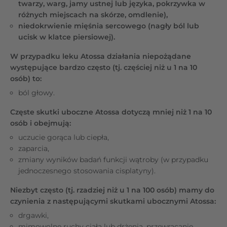
twarzy, warg, jamy ustnej lub języka, pokrzywka w
różnych miejscach na skórze, omdlenie),
niedokrwienie mięśnia sercowego (nagły ból lub
ucisk w klatce piersiowej).
W przypadku leku Atossa działania niepożądane
występujące bardzo często (tj. częściej niż u 1 na 10
osób) to:
ból głowy.
Częste skutki uboczne Atossa dotyczą mniej niż 1 na 10
osób i obejmują:
uczucie gorąca lub ciepła,
zaparcia,
zmiany wyników badań funkcji wątroby (w przypadku
jednoczesnego stosowania cisplatyny).
Niezbyt często (tj. rzadziej niż u 1 na 100 osób) mamy do
czynienia z następującymi skutkami ubocznymi Atossa:
drgawki,
mimowolne ruchy ciała lub drżenia, przewracanie