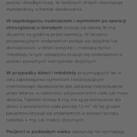
postaci doodbytniczej. W kolejnych dniach obowiązuje
standardowy schemat dawkowania.
W zapobieganiu nudnościom i wymiotom po operacji
chirurgicznej u dorosłych
stosuje się dawkę 16 mg
doustnie na godzinę przed operacją. W leczeniu
pooperacyjnym ondansetron podaje się dożylnie lub
domięśniowo. U dzieci powyżej 1. miesiąca życia i
młodzieży w tym wskazaniu stosuje się ondansetron w
postaci powolnych wstrzyknięć dożylnych.
W przypadku dzieci i młodzieży
przyjmujących lek w
celu zapobiegania wymiotom towarzyszącym
chemioterapii dawkowanie jest ustalane indywidualnie
przez lekarza, w zależności od powierzchni ciała lub masy
dziecka. Tabletki Atossa 8 mg nie są przeznaczone dla
2
dzieci o powierzchni ciała poniżej 1,2 m
. W tej grupie
pacjentów stosuje się ondansetron w postaci syropu,
tabletek 4 mg lub iniekcji dożylnych.
Pacjenci w podeszłym wieku
zazwyczaj nie wymagają