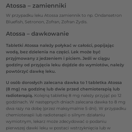
Atossa – zamienniki
W przypadku leku Atossa zamiennik to np. Ondansetron
Bluefish, Setronon, Zofran, Zofran Zydis.
Atossa – dawkowanie
Tabletki Atossa należy połykać w całości, popijając
wodą, bez dzielenia na części. Lek może być
przyjmowany z jedzeniem i piciem. Jeśli w ciągu
godziny od przyjęcia leku dojdzie do wymiotów, należy
powtórzyć dawkę leku.
U osób dorosłych
zalecana dawka to 1 tabletka Atossa
(8 mg) na godzinę lub dwie przed chemioterapią lub
radioterapią.
Kolejną tabletkę 8 mg należy przyjąć po 12
godzinach. W następnych dniach zalecana dawka to 8 mg
dwa razy na dobę (przez maksymalnie 5 dni). W przypadku
chemioterapii lub radioterapii o silnym działaniu
wymiotnym, lekarz może zdecydować o podaniu
pierwszej dawki leku w postaci wstrzyknięcia lub w