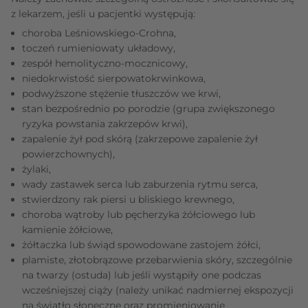
z lekarzem, jeśli u pacjentki występują:
choroba Leśniowskiego-Crohna,
toczeń rumieniowaty układowy,
zespół hemolityczno-mocznicowy,
niedokrwistość sierpowatokrwinkowa,
podwyższone stężenie tłuszczów we krwi,
stan bezpośrednio po porodzie (grupa zwiększonego
ryzyka powstania zakrzepów krwi),
zapalenie żył pod skórą (zakrzepowe zapalenie żył
powierzchownych),
żylaki,
wady zastawek serca lub zaburzenia rytmu serca,
stwierdzony rak piersi u bliskiego krewnego,
choroba wątroby lub pęcherzyka żółciowego lub
kamienie żółciowe,
żółtaczka lub świąd spowodowane zastojem żółci,
plamiste, złotobrązowe przebarwienia skóry, szczególnie
na twarzy (ostuda) lub jeśli wystąpiły one podczas
wcześniejszej ciąży (należy unikać nadmiernej ekspozycji
na światło słoneczne oraz promieniowanie