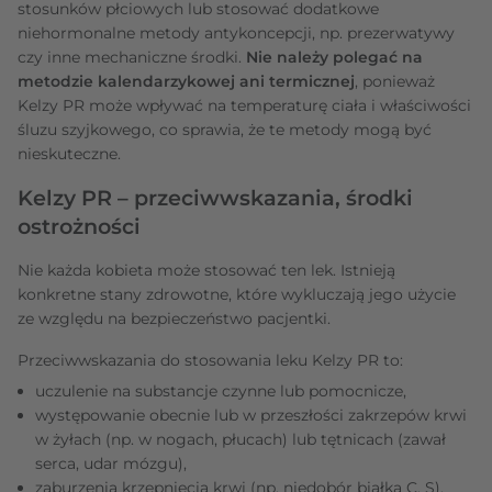
stosunków płciowych lub stosować dodatkowe
niehormonalne metody antykoncepcji, np. prezerwatywy
czy inne mechaniczne środki.
Nie należy polegać na
metodzie kalendarzykowej ani termicznej
, ponieważ
Kelzy PR może wpływać na temperaturę ciała i właściwości
śluzu szyjkowego, co sprawia, że te metody mogą być
nieskuteczne.
Kelzy PR – przeciwwskazania, środki
ostrożności
Nie każda kobieta może stosować ten lek. Istnieją
konkretne stany zdrowotne, które wykluczają jego użycie
ze względu na bezpieczeństwo pacjentki.
Przeciwwskazania do stosowania leku Kelzy PR to:
uczulenie na substancje czynne lub pomocnicze,
występowanie obecnie lub w przeszłości zakrzepów krwi
w żyłach (np. w nogach, płucach) lub tętnicach (zawał
serca, udar mózgu),
zaburzenia krzepnięcia krwi (np. niedobór białka C, S),