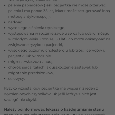
palenia papierosów (jeśli pacjentka nie może przerwać
palenia i ma ponad 35 lat, lekarz może zasugerować inną
metodę antykoncepcji),
nadwagi,
wysokiego ciśnienia tętniczego,
występowania w rodzinie zawału serca lub udaru mózgu
w młodym wieku (poniżej 50 lat), co może wskazywać na
zwiększone ryzyko u pacjentki,
wysokiego poziomu cholesterolu lub trójglicerydów u
pacjentki lub w rodzinie,
migren, zwłaszcza z aurą,
chorób serca, takich jak uszkodzenie zastawek lub
migotanie przedsionków,
cukrzycy.
Ryzyko wzrasta, gdy pacjentka ma więcej niż jeden z
wymienionych czynników lub jeśli któryś z nich jest
szczególnie ciężki.
Należy poinformować lekarza o każdej zmianie stanu
zdrowia w trakcie stosowania Kelzy PR
, np. rozpoczęciu