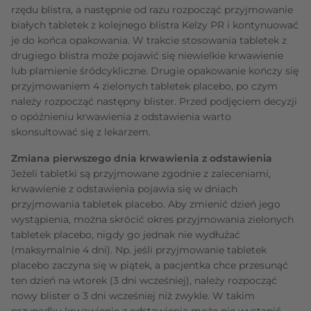
rzędu blistra, a następnie od razu rozpocząć przyjmowanie
białych tabletek z kolejnego blistra Kelzy PR i kontynuować
je do końca opakowania. W trakcie stosowania tabletek z
drugiego blistra może pojawić się niewielkie krwawienie
lub plamienie śródcykliczne. Drugie opakowanie kończy się
przyjmowaniem 4 zielonych tabletek placebo, po czym
należy rozpocząć następny blister. Przed podjęciem decyzji
o opóźnieniu krwawienia z odstawienia warto
skonsultować się z lekarzem.
Zmiana pierwszego dnia krwawienia z odstawienia
Jeżeli tabletki są przyjmowane zgodnie z zaleceniami,
krwawienie z odstawienia pojawia się w dniach
przyjmowania tabletek placebo. Aby zmienić dzień jego
wystąpienia, można skrócić okres przyjmowania zielonych
tabletek placebo, nigdy go jednak nie wydłużać
(maksymalnie 4 dni). Np. jeśli przyjmowanie tabletek
placebo zaczyna się w piątek, a pacjentka chce przesunąć
ten dzień na wtorek (3 dni wcześniej), należy rozpocząć
nowy blister o 3 dni wcześniej niż zwykle. W takim
przypadku krwawienie z odstawienia może nie wystąpić,