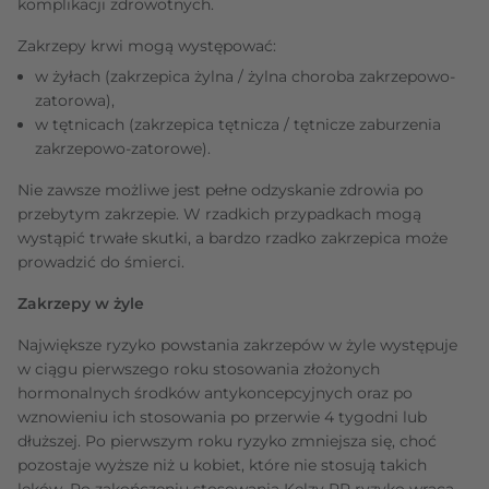
komplikacji zdrowotnych.
Zakrzepy krwi mogą występować:
w żyłach (zakrzepica żylna / żylna choroba zakrzepowo-
zatorowa),
w tętnicach (zakrzepica tętnicza / tętnicze zaburzenia
zakrzepowo-zatorowe).
Nie zawsze możliwe jest pełne odzyskanie zdrowia po
przebytym zakrzepie. W rzadkich przypadkach mogą
wystąpić trwałe skutki, a bardzo rzadko zakrzepica może
prowadzić do śmierci.
Zakrzepy w żyle
Największe ryzyko powstania zakrzepów w żyle występuje
w ciągu pierwszego roku stosowania złożonych
hormonalnych środków antykoncepcyjnych oraz po
wznowieniu ich stosowania po przerwie 4 tygodni lub
dłuższej. Po pierwszym roku ryzyko zmniejsza się, choć
pozostaje wyższe niż u kobiet, które nie stosują takich
leków. Po zakończeniu stosowania Kelzy PR ryzyko wraca