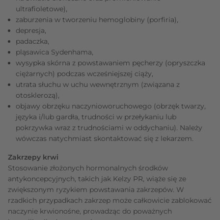
ultrafioletowe),
zaburzenia w tworzeniu hemoglobiny (porfiria),
depresja,
padaczka,
pląsawica Sydenhama,
wysypka skórna z powstawaniem pęcherzy (opryszczka
ciężarnych) podczas wcześniejszej ciąży,
utrata słuchu w uchu wewnętrznym (związana z
otosklerozą),
objawy obrzęku naczynioworuchowego (obrzęk twarzy,
języka i/lub gardła, trudności w przełykaniu lub
pokrzywka wraz z trudnościami w oddychaniu). Należy
wówczas natychmiast skontaktować się z lekarzem.
Zakrzepy krwi
Stosowanie złożonych hormonalnych środków
antykoncepcyjnych, takich jak Kelzy PR, wiąże się ze
zwiększonym ryzykiem powstawania zakrzepów. W
rzadkich przypadkach zakrzep może całkowicie zablokować
naczynie krwionośne, prowadząc do poważnych