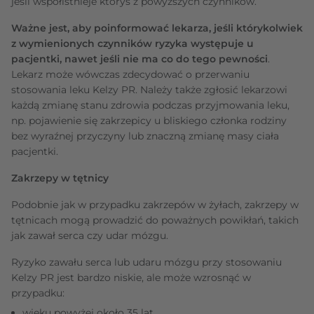
jeśli współistnieje któryś z powyższych czynników.
Ważne jest, aby poinformować lekarza, jeśli którykolwiek
z wymienionych czynników ryzyka występuje u
pacjentki, nawet jeśli nie ma co do tego pewności
.
Lekarz może wówczas zdecydować o przerwaniu
stosowania leku Kelzy PR. Należy także zgłosić lekarzowi
każdą zmianę stanu zdrowia podczas przyjmowania leku,
np. pojawienie się zakrzepicy u bliskiego członka rodziny
bez wyraźnej przyczyny lub znaczną zmianę masy ciała
pacjentki.
Zakrzepy w tętnicy
Podobnie jak w przypadku zakrzepów w żyłach, zakrzepy w
tętnicach mogą prowadzić do poważnych powikłań, takich
jak zawał serca czy udar mózgu.
Ryzyko zawału serca lub udaru mózgu przy stosowaniu
Kelzy PR jest bardzo niskie, ale może wzrosnąć w
przypadku:
wieku powyżej około 35 lat,