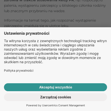
palenia, wystąpieniu zakrzepicy u bliskiego członka rodziny
lub znacznym przybraniu na wadze.
Informacje na temat tego, jak rozpoznać wystąpienie
zakrzepów, znajdują się w ulotce leku.
Lek Kelzy PR a nowotwory
U kobiet stosujących złożone środki antykoncepcyjne nieco
częściej obserwuje się raka piersi, jednak nie wiadomo, czy
wynika to bezpośrednio z działania leków.
Możliwe, że
częstsza diagnoza wynika z częstszych wizyt lekarskich
w celu kontroli antykoncepcji
. Ryzyko raka piersi
stopniowo maleje po zaprzestaniu stosowania tych
środków. Dlatego ważne jest regularne samobadanie piersi
i kontakt z lekarzem w przypadku wykrycia jakichkolwiek
guzków.
Niektóre badania sugerują, że długotrwałe stosowanie
ROZPOCZNIJ E-KONSULTACJĘ
PO RECEPTĘ ONLINE
złożonych środków antykoncepcyjnych może być
związane z rakiem szyjki macicy
, ale obecnie nie