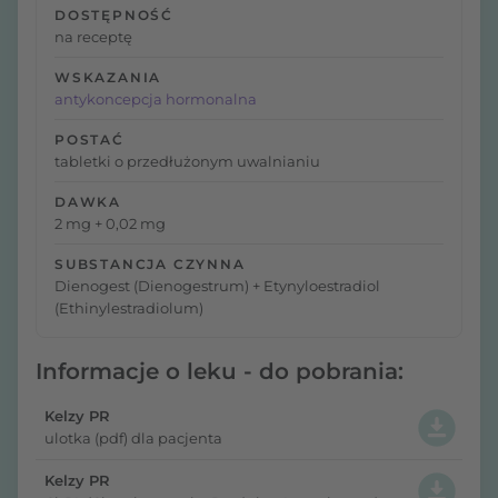
DOSTĘPNOŚĆ
na receptę
WSKAZANIA
antykoncepcja hormonalna
POSTAĆ
tabletki o przedłużonym uwalnianiu
DAWKA
2 mg + 0,02 mg
SUBSTANCJA CZYNNA
Dienogest (Dienogestrum) + Etynyloestradiol
(Ethinylestradiolum)
Informacje o leku - do pobrania:
Kelzy PR
ulotka (pdf) dla pacjenta
Kelzy PR