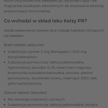
które chcą skutecznie zabezpieczyć się przed ciążą i nie
mają przeciwwskazań zdrowotnych do stosowania złożonej
antykoncepcji hormonalnej.
Co wchodzi w skład leku Kelzy PR?
Każde opakowanie zawiera dwa rodzaje tabletek różniących
się składem.
Białe tabletki (aktywne):
Substancje czynne: 2 mg dienogestu i 0,02 mg
etynyloestradiolu.
Substancje pomocnicze: laktoza jednowodna,
hypromeloza, powidon K-30, stearynian magnezu,
krzemionka koloidalna bezwodna; otoczka: alkohol
poliwinylowy, dwutlenek tytanu, makrogol 3350, talk,
glikol polietylenowy.
Zielone tabletki (placebo):
Nie zawierają substancji czynnych.
Substancje pomocnicze: laktoza jednowodna, skrobia