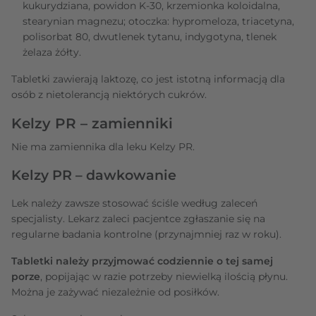
kukurydziana, powidon K-30, krzemionka koloidalna,
stearynian magnezu; otoczka: hypromeloza, triacetyna,
polisorbat 80, dwutlenek tytanu, indygotyna, tlenek
żelaza żółty.
Tabletki zawierają laktozę, co jest istotną informacją dla
osób z nietolerancją niektórych cukrów.
Kelzy PR – zamienniki
Nie ma zamiennika dla leku Kelzy PR.
Kelzy PR – dawkowanie
Lek należy zawsze stosować ściśle według zaleceń
specjalisty. Lekarz zaleci pacjentce zgłaszanie się na
regularne badania kontrolne (przynajmniej raz w roku).
Tabletki należy przyjmować codziennie o tej samej
porze
, popijając w razie potrzeby niewielką ilością płynu.
Można je zażywać niezależnie od posiłków.