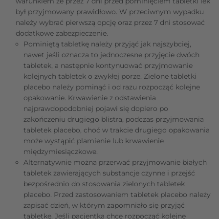
warunkiem że przez 7 dni przed pominięciem tabletki lek
był przyjmowany prawidłowo. W przeciwnym wypadku
należy wybrać pierwszą opcję oraz przez 7 dni stosować
dodatkowe zabezpieczenie.
Pominiętą tabletkę należy przyjąć jak najszybciej,
nawet jeśli oznacza to jednoczesne przyjęcie dwóch
tabletek, a następnie kontynuować przyjmowanie
kolejnych tabletek o zwykłej porze. Zielone tabletki
placebo należy pominąć i od razu rozpocząć kolejne
opakowanie. Krwawienie z odstawienia
najprawdopodobniej pojawi się dopiero po
zakończeniu drugiego blistra, podczas przyjmowania
tabletek placebo, choć w trakcie drugiego opakowania
może wystąpić plamienie lub krwawienie
międzymiesiączkowe.
Alternatywnie można przerwać przyjmowanie białych
tabletek zawierających substancje czynne i przejść
bezpośrednio do stosowania zielonych tabletek
placebo. Przed zastosowaniem tabletek placebo należy
zapisać dzień, w którym zapomniało się przyjąć
tabletkę. Jeśli pacjentka chce rozpocząć kolejne