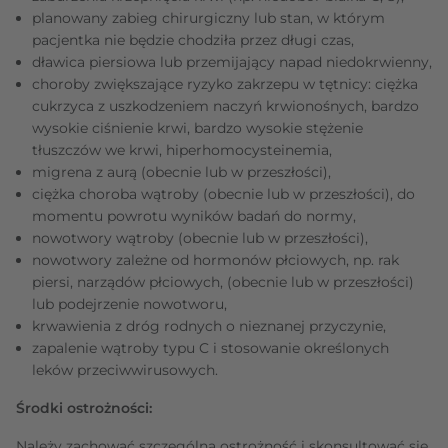
planowany zabieg chirurgiczny lub stan, w którym
pacjentka nie będzie chodziła przez długi czas,
dławica piersiowa lub przemijający napad niedokrwienny,
choroby zwiększające ryzyko zakrzepu w tętnicy: ciężka
cukrzyca z uszkodzeniem naczyń krwionośnych, bardzo
wysokie ciśnienie krwi, bardzo wysokie stężenie
tłuszczów we krwi, hiperhomocysteinemia,
migrena z aurą (obecnie lub w przeszłości),
ciężka choroba wątroby (obecnie lub w przeszłości), do
momentu powrotu wyników badań do normy,
nowotwory wątroby (obecnie lub w przeszłości),
nowotwory zależne od hormonów płciowych, np. rak
piersi, narządów płciowych, (obecnie lub w przeszłości)
lub podejrzenie nowotworu,
krwawienia z dróg rodnych o nieznanej przyczynie,
zapalenie wątroby typu C i stosowanie określonych
leków przeciwwirusowych.
Środki ostrożności:
Należy zachować szczególną ostrożność i skonsultować się