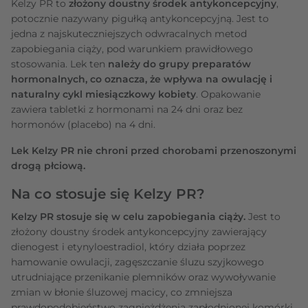
Kelzy PR to
złożony doustny środek antykoncepcyjny
,
potocznie nazywany pigułką antykoncepcyjną. Jest to
jedna z najskuteczniejszych odwracalnych metod
zapobiegania ciąży, pod warunkiem prawidłowego
stosowania. Lek ten
należy do grupy preparatów
hormonalnych, co oznacza, że wpływa na owulację i
naturalny cykl miesiączkowy kobiety
. Opakowanie
zawiera tabletki z hormonami na 24 dni oraz bez
hormonów (placebo) na 4 dni.
Lek Kelzy PR nie chroni przed chorobami przenoszonymi
drogą płciową.
Na co stosuje się Kelzy PR?
Kelzy PR stosuje się w celu zapobiegania ciąży.
Jest to
złożony doustny środek antykoncepcyjny zawierający
dienogest i etynyloestradiol, który działa poprzez
hamowanie owulacji, zagęszczanie śluzu szyjkowego
utrudniające przenikanie plemników oraz wywoływanie
zmian w błonie śluzowej macicy, co zmniejsza
prawdopodobieństwo zagnieżdżenia zapłodnionej komórki