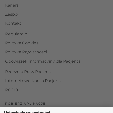
Kariera
Zespół
Kontakt
Regulamin
Polityka Cookies
Polityka Prywatności
Obowiązek Informacyjny dla Pacjenta
Rzecznik Praw Pacjenta
Internetowe Konto Pacjenta
RODO
POBIERZ APLIKACJĘ