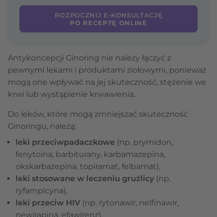
ROZPOCZNIJ E-KONSULTACJĘ
PO RECEPTĘ ONLINE
Antykoncepcji Ginoring nie należy łączyć z
pewnymi lekami i produktami ziołowymi, ponieważ
mogą one wpływać na jej skuteczność, stężenie we
krwi lub wystąpienie krwawienia..
Do leków, które mogą zmniejszać skuteczność
Ginoringu, należą:
leki przeciwpadaczkowe
(np. prymidon,
fenytoina, barbiturany, karbamazepina,
okskarbazepina, topiramat, felbamat),
leki stosowane w leczeniu gruźlicy
(np.
ryfampicyna),
leki przeciw HIV
(np. rytonawir, nelfinawir,
newirapina, efawirenz),