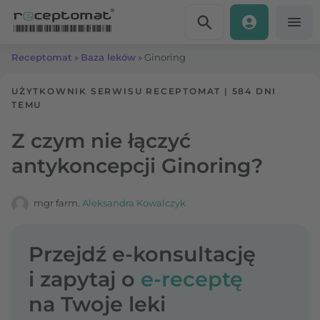
Przejdź do treści
Receptomat
»
Baza leków
»
Ginoring
UŻYTKOWNIK SERWISU RECEPTOMAT
|
584 DNI
TEMU
Z czym nie łączyć
antykoncepcji Ginoring?
mgr farm.
Aleksandra Kowalczyk
Przejdź e-konsultację
i zapytaj o
e-receptę
na Twoje leki