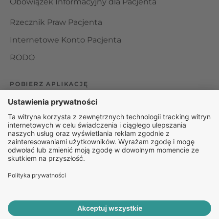
Obowiązek Informacyjny dla Pacjenta
Rzecznik Praw Pacjenta
Internetowe Konto Pacjenta
RODO
POBIERZ APLIKACJĘ
Organizator udzielania świadczeń telemedycznych jest
podmiotem leczniczym w rozumieniu ustawy z dnia 15
kwietnia 2011 roku o działalności leczniczej, wpisanym do
rejestru podmiotów wykonujących działalność leczniczą pod
numerem: 000000229172.
© 2025 Rapiomed Group Sp. z o.o.
Baza Leków
Baza
przypadłości