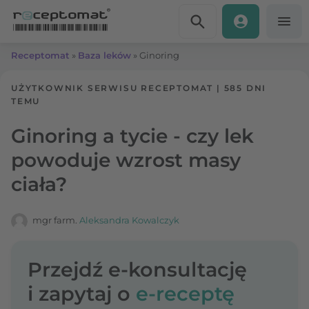
Przejdź do treści
Receptomat
»
Baza leków
»
Ginoring
UŻYTKOWNIK SERWISU RECEPTOMAT
|
585 DNI
TEMU
Ginoring a tycie - czy lek
powoduje wzrost masy
ciała?
mgr farm.
Aleksandra Kowalczyk
Przejdź e-konsultację
i zapytaj o
e-receptę