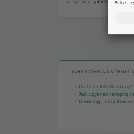
przypadku jakichkolwiek wąt
INNE PYTANIA NA TEMAT 
Co to za lek Ginoring? 
Jak uzyskać receptę n
Ginoring - brak krwawi