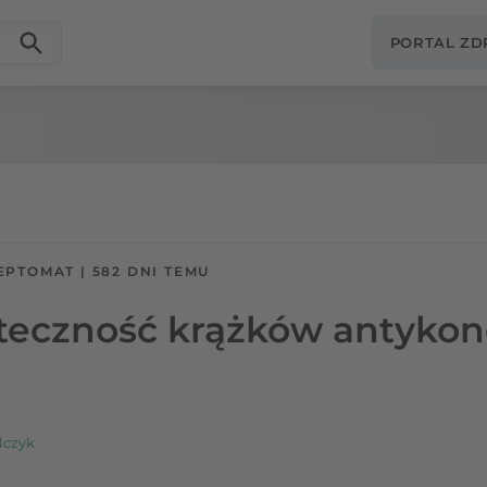
PORTAL Z
EPTOMAT
|
582 DNI TEMU
uteczność krążków antyko
lczyk