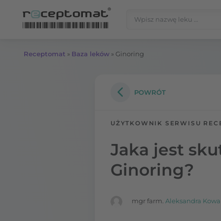
Przejdź do treści
Szukaj:
Receptomat
»
Baza leków
»
Ginoring
POWRÓT
UŻYTKOWNIK SERWISU REC
Jaka jest sk
Ginoring?
mgr farm.
Aleksandra Kowa