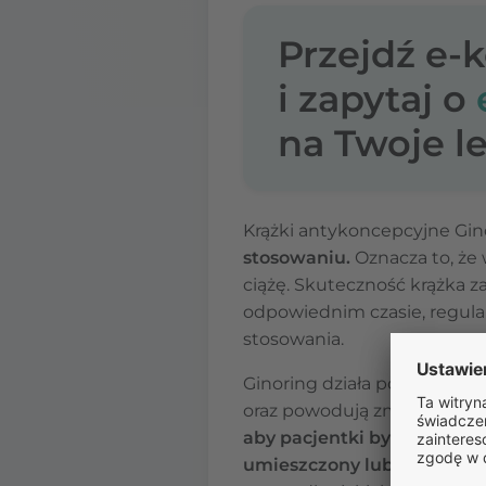
Przejdź e-
i zapytaj o
na Twoje le
Krążki antykoncepcyjne Gi
stosowaniu.
Oznacza to, że 
ciążę. Skuteczność krążka 
odpowiednim czasie, regula
stosowania.
Ginoring działa poprzez uwa
oraz powodują zmiany w ślu
aby pacjentki były świadom
umieszczony lub jeśli pacj