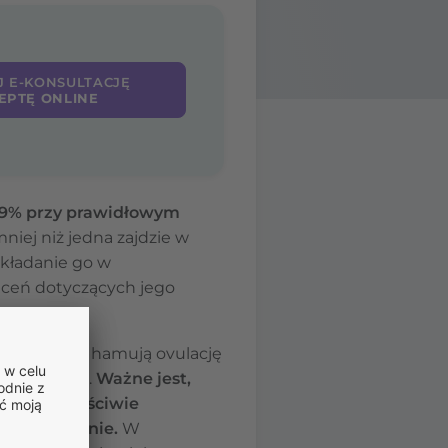
J E-KONSULTACJĘ
EPTĘ ONLINE
99% przy prawidłowym
niej niż jedna zajdzie w
akładanie go w
eceń dotyczących jego
olu), które hamują ovulację
rki jajowej.
Ważne jest,
jest niewłaściwie
jego działanie.
W