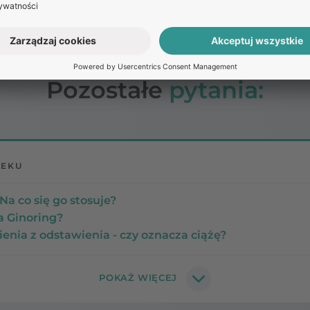
pliwości lub problemów z używaniem Ginoring, zaleca si
Pozostałe
pytania:
LEKU
Na co się go stosuje?
a Ginoring?
enia z odstawienia - czy oznacza ciążę?