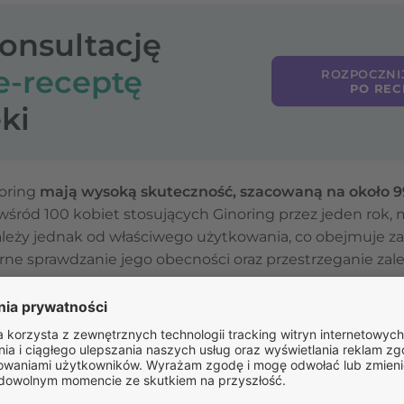
konsultację
e-receptę
ROZPOCZNI
PO REC
ki
noring
mają wysoką skuteczność, szacowaną na około 
wśród 100 kobiet stosujących Ginoring przez jeden rok, m
zależy jednak od właściwego użytkowania, co obejmuje z
rne sprawdzanie jego obecności oraz przestrzeganie zal
lnianie dwóch hormonów (etonogestrelu i etynyloestradi
zie szyjkowym, co utrudnia plemnikom dotarcie do komó
e, że skuteczność może być zmniejszona, jeśli krążek 
entka przyjmuje niektóre leki, które mogą wpływać na 