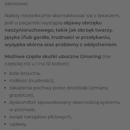
zatorowe).
Należy niezwłocznie skontaktować się z lekarzem,
jeśli u pacjentki wystąpią
objawy obrzęku
naczynioruchowego, takie jak obrzęk twarzy,
języka i/lub gardła, trudności w przełykaniu,
wysypka skórna oraz problemy z oddychaniem
.
Możliwe częste skutki uboczne Ginoring
(nie
częściej niż u 1 na 10 kobiet):
bóle brzucha,
mdłości (nudności),
zakażenia pochwy przez drożdżaki (zmiany
grzybicze),
dyskomfort spowodowany obecnością systemu
w pochwie,
świąd narządów płciowych,
upławy,