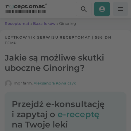
Przejdź do treści
Receptomat
»
Baza leków
»
Ginoring
UŻYTKOWNIK SERWISU RECEPTOMAT
|
586 DNI
TEMU
Jakie są możliwe skutki
uboczne Ginoring?
mgr farm.
Aleksandra Kowalczyk
Przejdź e-konsultację
i zapytaj o
e-receptę
na Twoje leki