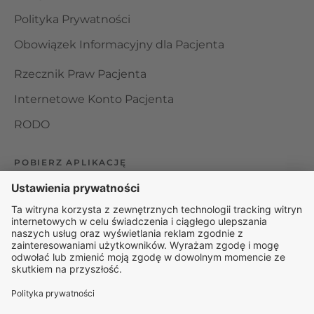
Polityka Prywatności
Obowiązek Informacyjny dla Pacjenta
Rzecznik Praw Pacjenta
Internetowe Konto Pacjenta
RODO
POBIERZ APLIKACJĘ
Organizator udzielania świadczeń telemedycznych jest
podmiotem leczniczym w rozumieniu ustawy z dnia 15
kwietnia 2011 roku o działalności leczniczej, wpisanym do
rejestru podmiotów wykonujących działalność leczniczą pod
numerem: 000000229172.