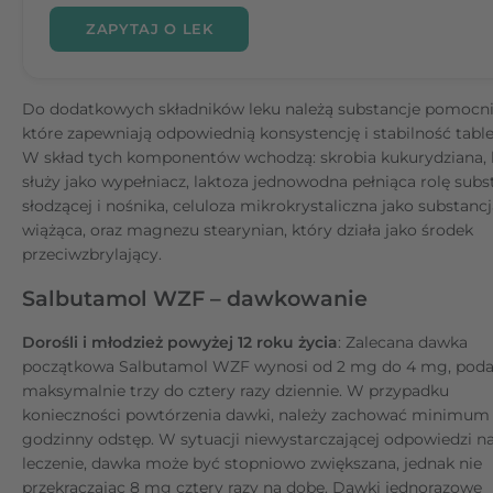
ZAPYTAJ O LEK
Do dodatkowych składników leku należą substancje pomocni
które zapewniają odpowiednią konsystencję i stabilność table
W skład tych komponentów wchodzą: skrobia kukurydziana, 
służy jako wypełniacz, laktoza jednowodna pełniąca rolę subs
słodzącej i nośnika, celuloza mikrokrystaliczna jako substanc
wiążąca, oraz magnezu stearynian, który działa jako środek
przeciwzbrylający.
Salbutamol WZF – dawkowanie
Dorośli i młodzież powyżej 12 roku życia
: Zalecana dawka
początkowa Salbutamol WZF wynosi od 2 mg do 4 mg, pod
maksymalnie trzy do cztery razy dziennie. W przypadku
konieczności powtórzenia dawki, należy zachować minimum 
godzinny odstęp. W sytuacji niewystarczającej odpowiedzi n
leczenie, dawka może być stopniowo zwiększana, jednak nie
przekraczając 8 mg cztery razy na dobę. Dawki jednorazowe