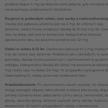
przekraczające 4 mg są dopuszczalne jedynie, gdy mniejsze 
nie przynoszą oczekiwanych rezultatów.
Pacjenci w podeszłym wieku oraz osoby z nadwrażliwością
Dawka początkowa ustalona jest na 2 mg do czterech razy
dziennie. Lekarz może zwiększyć dawkę do 8 mg trzy do czte
razy na dobę, jeśli jest to konieczne. Maksymalna dobowe
dawkowanie leku nie powinno przekraczać 32 mg.
Dzieci w wieku 6-12 lat
: Dawka początkowa to 2 mg maksym
trzy do cztery razy dziennie. Podobnie jak u dorosłych, w razi
potrzeby, dawkę można powtórzyć z zachowaniem 6-godzin
odstępu. Maksymalna dawka dla dzieci nie powinna przekrac
mg cztery razy na dobę (24 mg). W przypadku wystąpienia dz
niepożądanych, należy przerwać podawanie leku.
Przedawkowanie
: Po zastosowaniu dawki wyższej niż zaleca
mogą wystąpić objawy takie jak ból w klatce piersiowej, drga
zmiany ciśnienia krwi, zaburzenia rytmu serca, nerwowość, b
głowy, zawroty głowy, drżenie, suchość jamy ustnej, nudności
bezsenność. W takich przypadkach należy niezwłocznie