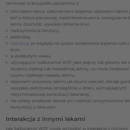
zachować w przypadku pacjentów z:
chorobami serca, zaburzeniami krążenia, objawami takimi 
ból w klatce piersiowej, niedotlenienie serca, nieregularne b
serca, duszność, wysokie ciśnienie krwi,
nadczynnością tarczycy,
padaczką,
cukrzycą
, ze względu na ryzyko zwiększenia stężenia cukru
krwi,
w podeszłym wieku,
używających Salbutamol WZF jako jedyny lub główny lek 
leczeniu ciężkiej lub niestabilnej astmy, co może zwiększać
ryzyko ciężkiego napadu astmy,
objawami uczulenia, takimi jak skurcz oskrzeli, obrzęk gard
wysypka, pokrzywka, szczególnie u dzieci, wymagających
natychmiastowej konsultacji lekarskiej,
nie należy zwiększać dawek ani częstości przyjmowania lek
konsultacji z lekarzem.
Interakcja z innymi lekami
Lek Salbutamol WZF może wchodzić w interakcje z różnymi