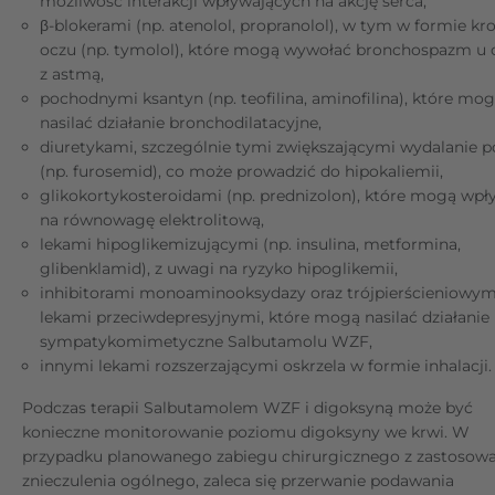
możliwość interakcji wpływających na akcję serca,
β-blokerami (np. atenolol, propranolol), w tym w formie kro
oczu (np. tymolol), które mogą wywołać bronchospazm u 
z astmą,
pochodnymi ksantyn (np. teofilina, aminofilina), które mo
nasilać działanie bronchodilatacyjne,
diuretykami, szczególnie tymi zwiększającymi wydalanie p
(np. furosemid), co może prowadzić do hipokaliemii,
glikokortykosteroidami (np. prednizolon), które mogą wp
na równowagę elektrolitową,
lekami hipoglikemizującymi (np. insulina, metformina,
glibenklamid), z uwagi na ryzyko hipoglikemii,
inhibitorami monoaminooksydazy oraz trójpierścieniowym
lekami przeciwdepresyjnymi, które mogą nasilać działanie
sympatykomimetyczne Salbutamolu WZF,
innymi lekami rozszerzającymi oskrzela w formie inhalacji.
Podczas terapii Salbutamolem WZF i digoksyną może być
konieczne monitorowanie poziomu digoksyny we krwi. W
przypadku planowanego zabiegu chirurgicznego z zastosow
znieczulenia ogólnego, zaleca się przerwanie podawania