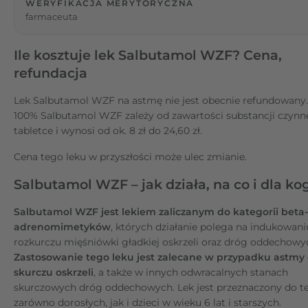
WERYFIKACJA MERYTORYCZNA
farmaceuta
Ile kosztuje lek Salbutamol WZF? Cena,
refundacja
Lek Salbutamol WZF na astmę nie jest obecnie refundowany
100% Salbutamol WZF zależy od zawartości substancji czynn
tabletce i wynosi od ok. 8 zł do 24,60 zł.
Cena tego leku w przyszłości może ulec zmianie.
Salbutamol WZF – jak działa, na co i dla ko
Salbutamol WZF jest lekiem zaliczanym do kategorii beta-
adrenomimetyków
, których działanie polega na indukowani
rozkurczu mięśniówki gładkiej oskrzeli oraz dróg oddechowy
Zastosowanie tego leku jest zalecane w przypadku astmy 
skurczu oskrzeli
, a także w innych odwracalnych stanach
skurczowych dróg oddechowych. Lek jest przeznaczony do te
zarówno dorosłych, jak i dzieci w wieku 6 lat i starszych.