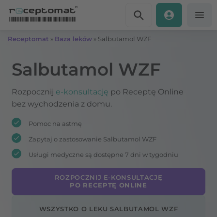
Przejdź do treści
Receptomat
»
Baza leków
»
Salbutamol WZF
Salbutamol WZF
Rozpocznij
e-konsultację
po Receptę Online
bez wychodzenia z domu.
Pomoc na astmę
Zapytaj o zastosowanie Salbutamol WZF
Usługi medyczne są dostępne 7 dni w tygodniu
ROZPOCZNIJ E-KONSULTACJĘ
PO RECEPTĘ ONLINE
WSZYSTKO O LEKU SALBUTAMOL WZF