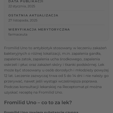
DATA PUBLIKACJI
22 stycznia, 2025
OSTATNIA AKTUALIZACJA
27 listopada, 2025
WERYFIKACJA MERYTORYCZNA
farmaceuta
Fromilid Uno to antybiotyk stosowany w leczeniu zakażeń
bakteryjnych o różnej lokalizacji, m.in. zapalenia gardła,
zapalenia zatok, zapalenia ucha środkowego, zapalenia
oskrzeli i płuc oraz zakażeń skóry i tkanki podskórnej. Lek
może być stosowany u osób dorosłych i młodzieży powyżej
12 lat. Leczenie zazwyczaj trwa od 5 do 14 dni i nie należy go
przerywać, nawet jeśli wystąpi wcześniejsza poprawa.
Podczas konsultacji lekarskiej na Receptomat.pl można
uzyskać receptę na Fromilid Uno.
Fromilid Uno – co to za lek?
Fromilid Uno zawiera substancję czynną