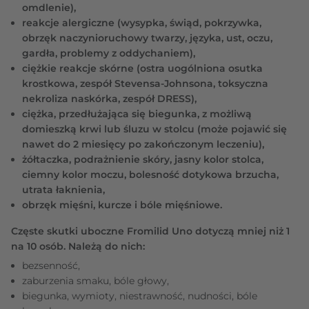
omdlenie),
reakcje alergiczne (wysypka, świąd, pokrzywka,
obrzęk naczynioruchowy twarzy, języka, ust, oczu,
gardła, problemy z oddychaniem),
ciężkie reakcje skórne (ostra uogólniona osutka
krostkowa, zespół Stevensa-Johnsona, toksyczna
nekroliza naskórka, zespół DRESS),
ciężka, przedłużająca się biegunka, z możliwą
domieszką krwi lub śluzu w stolcu (może pojawić się
nawet do 2 miesięcy po zakończonym leczeniu),
żółtaczka, podrażnienie skóry, jasny kolor stolca,
ciemny kolor moczu, bolesność dotykowa brzucha,
utrata łaknienia,
obrzęk mięśni, kurcze i bóle mięśniowe.
Częste skutki uboczne Fromilid Uno dotyczą mniej niż 1
na 10 osób. Należą do nich:
bezsenność,
zaburzenia smaku, bóle głowy,
biegunka, wymioty, niestrawność, nudności, bóle