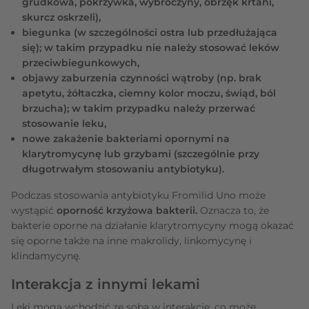
grudkowa, pokrzywka, wybroczyny, obrzęk krtani,
skurcz oskrzeli),
biegunka (w szczególności ostra lub przedłużająca
się); w takim przypadku nie należy stosować leków
przeciwbiegunkowych,
objawy zaburzenia czynności wątroby (np. brak
apetytu, żółtaczka, ciemny kolor moczu, świąd, ból
brzucha); w takim przypadku należy przerwać
stosowanie leku,
nowe zakażenie bakteriami opornymi na
klarytromycynę lub grzybami (szczególnie przy
długotrwałym stosowaniu antybiotyku).
Podczas stosowania antybiotyku Fromilid Uno może
wystąpić
oporność krzyżowa bakterii.
Oznacza to, że
bakterie oporne na działanie klarytromycyny mogą okazać
się oporne także na inne makrolidy, linkomycynę i
klindamycynę.
Interakcja z innymi lekami
Leki mogą wchodzić ze sobą w interakcje, co może