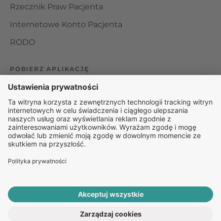
Rzecznik Praw Pacjenta
Internetowe Konto Pacjenta
RODO
POBIERZ APLIKACJĘ
Organizator udzielania świadczeń telemedycznych jest
podmiotem leczniczym w rozumieniu ustawy z dnia 15
kwietnia 2011 roku o działalności leczniczej, wpisanym do
rejestru podmiotów wykonujących działalność leczniczą pod
numerem: 000000229172.
© 2025 Rapiomed Group Sp. z o.o.
Baza Leków
Baza
przypadłości
ROZPOCZNIJ E-KONSULTACJĘ