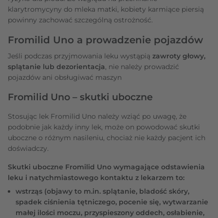
klarytromycyny do mleka matki, kobiety karmiące piersią
powinny zachować szczególną ostrożność.
Fromilid Uno a prowadzenie pojazdów
Jeśli podczas przyjmowania leku wystąpią
zawroty głowy,
splątanie lub dezorientacja
, nie należy prowadzić
pojazdów ani obsługiwać maszyn
Fromilid Uno – skutki uboczne
Stosując lek Fromilid Uno należy wziąć po uwagę, że
podobnie jak każdy inny lek, może on powodować skutki
uboczne o różnym nasileniu, chociaż nie każdy pacjent ich
doświadczy.
Skutki uboczne Fromilid Uno wymagające odstawienia
leku i natychmiastowego kontaktu z lekarzem to:
wstrząs (objawy to m.in. splątanie, bladość skóry,
spadek ciśnienia tętniczego, pocenie się, wytwarzanie
małej ilości moczu, przyspieszony oddech, osłabienie,