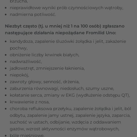
brzucha,
nieprawidłowe wyniki prób czynnościowych wątroby,
nadmierna potliwość.
Niezbyt często (tj. u mniej niż 1 na 100 osób) zgłaszano
następujące działania niepożądane Fromilid Uno:
kandydoza, zapalenie śluzówki żołądka i jelit, zakażenie
pochwy,
obniżenie liczby krwinek białych,
nadwrażliwość,
jadłowstręt, zmniejszenie łaknienia,
niepokój,
zawroty głowy, senność, drżenia,
zaburzenia równowagi, niedosłuch, szumy uszne,
kołatanie serca, zmiany w EKG (wydłużenie odstępu QT),
krwawienie z nosa,
choroba refluksowa przełyku, zapalenie żołądka i jelit, ból
odbytu, zapalenie jamy ustnej, zapalenie języka, zaparcia,
suchość w ustach, odbijanie, wzdęcia z oddawaniem
gazów, wzrost aktywności enzymów wątrobowych,
bóle mięśniowe,