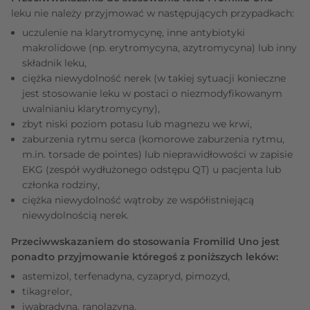
leku nie należy przyjmować w następujących przypadkach:
uczulenie na klarytromycynę, inne antybiotyki
makrolidowe (np. erytromycyna, azytromycyna) lub inny
składnik leku,
ciężka niewydolność nerek (w takiej sytuacji konieczne
jest stosowanie leku w postaci o niezmodyfikowanym
uwalnianiu klarytromycyny),
zbyt niski poziom potasu lub magnezu we krwi,
zaburzenia rytmu serca (komorowe zaburzenia rytmu,
m.in. torsade de pointes) lub nieprawidłowości w zapisie
EKG (zespół wydłużonego odstępu QT) u pacjenta lub
członka rodziny,
ciężka niewydolność wątroby ze współistniejącą
niewydolnością nerek.
Przeciwwskazaniem do stosowania Fromilid Uno jest
ponadto przyjmowanie któregoś z poniższych leków:
astemizol, terfenadyna, cyzapryd, pimozyd,
tikagrelor,
iwabradyna, ranolazyna,