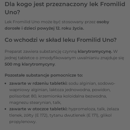
Dla kogo jest przeznaczony lek Fromilid
Uno?
Lek Fromilid Uno może być stosowany przez
osoby
dorosłe i dzieci powyżej 12. roku życia.
Co wchodzi w skład leku Fromilid Uno?
Preparat zawiera substancję czynną
klarytromycynę.
W
jednej tabletce o zmodyfikowanym uwalnianiu znajduje się
500 mg klarytromycyny
.
Pozostałe substancje pomocnicze to:
zawarte w rdzeniu tabletki:
sodu alginian, sodowo-
wapniowy alginian, laktoza jednowodna, powidon,
polisorbat 80, krzemionka koloidalna bezwodna,
magnezu stearynian, talk,
zawarte w otoczce tabletki:
hypromeloza, talk, żelaza
tlenek, żółty (E 172), tytanu dwutlenek (E 171), glikol
propylenowy.