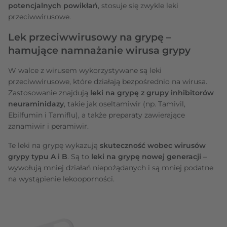
potencjalnych powikłań
, stosuje się zwykle leki
przeciwwirusowe.
Lek przeciwwirusowy na grypę –
hamujące namnażanie wirusa grypy
W walce z wirusem wykorzystywane są leki
przeciwwirusowe, które działają bezpośrednio na wirusa.
Zastosowanie znajdują
leki na grypę z grupy inhibitorów
neuraminidazy
, takie jak oseltamiwir (np. Tamivil,
Ebilfumin i Tamiflu), a także preparaty zawierające
zanamiwir i peramiwir.
Te leki na grypę wykazują
skuteczność wobec wirusów
grypy typu A i B
. Są to
leki na grypę nowej generacji
–
wywołują mniej działań niepożądanych i są mniej podatne
na wystąpienie lekooporności.