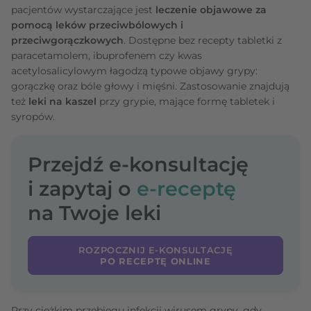
pacjentów wystarczające jest
leczenie objawowe za
pomocą leków przeciwbólowych i
przeciwgorączkowych
. Dostępne bez recepty tabletki z
paracetamolem, ibuprofenem czy kwas
acetylosalicylowym łagodzą typowe objawy grypy:
gorączkę oraz bóle głowy i mięśni. Zastosowanie znajdują
też
leki na kaszel
przy grypie, mające formę tabletek i
syropów.
Przejdź e-konsultację
i zapytaj o
e-receptę
na Twoje leki
ROZPOCZNIJ E-KONSULTACJĘ
PO RECEPTĘ ONLINE
Przy ciężkim przebiegu infekcji wirusem grypy, gdy