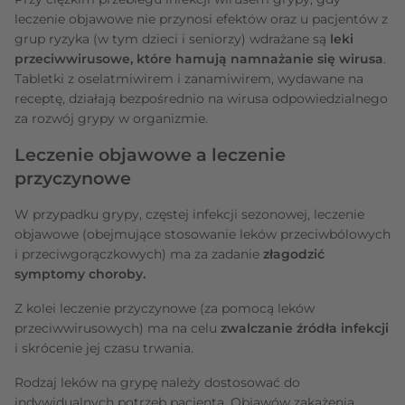
leczenie objawowe nie przynosi efektów oraz u pacjentów z
grup ryzyka (w tym dzieci i seniorzy) wdrażane są
leki
przeciwwirusowe, które hamują namnażanie się wirusa
.
Tabletki z oselatmiwirem i zanamiwirem, wydawane na
receptę, działają bezpośrednio na wirusa odpowiedzialnego
za rozwój grypy w organizmie.
Leczenie objawowe a leczenie
przyczynowe
W przypadku grypy, częstej infekcji sezonowej, leczenie
objawowe (obejmujące stosowanie leków przeciwbólowych
i przeciwgorączkowych) ma za zadanie
złagodzić
symptomy choroby.
Z kolei leczenie przyczynowe (za pomocą leków
przeciwwirusowych) ma na celu
zwalczanie źródła infekcji
i skrócenie jej czasu trwania.
Rodzaj leków na grypę należy dostosować do
indywidualnych potrzeb pacjenta. Objawów zakażenia