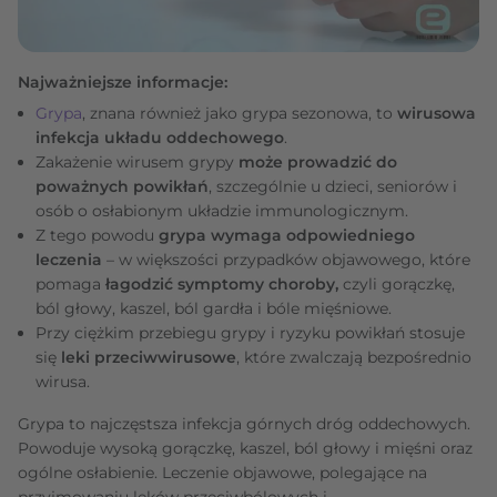
Najważniejsze informacje:
Grypa
, znana również jako grypa sezonowa, to
wirusowa
infekcja układu oddechowego
.
Zakażenie wirusem grypy
może prowadzić do
poważnych powikłań
, szczególnie u dzieci, seniorów i
osób o osłabionym układzie immunologicznym.
Z tego powodu
grypa wymaga odpowiedniego
leczenia
– w większości przypadków objawowego, które
pomaga
łagodzić symptomy choroby,
czyli gorączkę,
ból głowy, kaszel, ból gardła i bóle mięśniowe.
Przy ciężkim przebiegu grypy i ryzyku powikłań stosuje
się
leki przeciwwirusowe
, które zwalczają bezpośrednio
wirusa.
Grypa to najczęstsza infekcja górnych dróg oddechowych.
Powoduje wysoką gorączkę, kaszel, ból głowy i mięśni oraz
ogólne osłabienie. Leczenie objawowe, polegające na
przyjmowaniu leków przeciwbólowych i