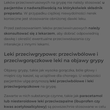
Leków przeciwwirusowych na grypę nie należy stosować
u
pacjentów z nadwrażliwością na którykolwiek składnik
preparatu
. W przypadku ciężkiej niewydolności nerek
konieczne jest stosowanie obniżonej dawki leku.
Przed zastosowaniem leków przeciwwirusowych
należy
skonsultować się z lekarzem
, aby dobrać odpowiednią
dawkę i określić ewentualne przeciwwskazania czy
interakcje z innymi lekami.
Leki przeciwgrypowe: przeciwbólowe i
przeciwgorączkowe leki na objawy grypy
Objawy grypy, takie jak wysoka gorączka, bóle głowy i
mięśni czy kaszel, są uciążliwe dla chorego. U większości
pacjentów ulgę przynoszą
leki przeciwbólowe i leki
przeciwgorączkowe
na grypę.
Zawarte w nich substancje czynne, takie jak
paracetamol
lub niesteroidowe leki przeciwzapalne (ibuprofen czy
kwas acetylosalicylowy)
są powszechnie stosowane w celu