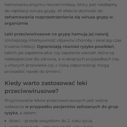
hamowaniu enzymu neuraminidazy, który jest niezbędny
do replikacji wirusa grypy. W efekcie dochodzi do
zahamowania rozprzestrzeniania się wirusa grypy w
organizmie
.
Leki przeciwwirusowe na grypę hamują jej rozwój
,
zmniejszają intensywność objawów choroby i skracają czas
trwania infekcji.
Ograniczają również ryzyko powikłań
,
takich jak zapalenie płuc czy zapalenie oskrzeli, które są
niebezpieczne dla zdrowia, a w skrajnych przypadkach (np.
u chorych przewlekle czy z niską odpornością) mogą
prowadzić nawet do śmierci.
Kiedy warto zastosować leki
przeciwwirusowe?
Przyjmowanie leków przeciwwirusowych jest ważne
zwłaszcza
w przypadku pacjentów zaliczanych do grup
ryzyka
, a zatem:
dzieci – przede wszystkim do 2. roku życia,
osób starszych – głównie po 65. roku życia,