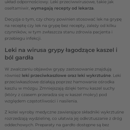
układ odpornościowy. Leki przeciwwirusowe, takie jak
oseltamiwir,
wymagają recepty od lekarza
.
Decyzja o tym, czy chory powinien stosować lek na grypę
na receptę czy lek na grypę bez recepty, zależy od kilku
czynników, w tym zwłaszcza stanu zdrowia pacjenta i
przebiegu infekcji.
Leki na wirusa grypy łagodzące kaszel i
ból gardła
W zwalczaniu objawów grypy zastosowanie znajdują
również
leki przeciwkaszlowe oraz leki wykrztuśne
. Leki
przeciwkaszlowe działają poprzez hamowanie ośrodka
kaszlu w mózgu. Zmniejszają dzięki temu kaszel suchy
(który z czasem przeradza się w kaszel mokry) pod
względem częstotliwości i nasilenia.
Z kolei wyroby medyczne zawierające składniki wykrztuśne
rozrzedzają wydzielinę, co ułatwia jej odkrztuszanie z dróg
oddechowych. Preparaty na gardło dostępne są bez