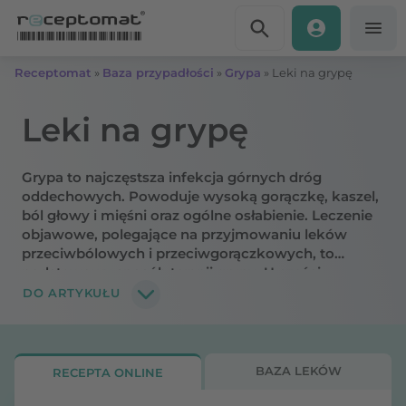
Przejdź do treści
Receptomat
»
Baza przypadłości
»
Grypa
»
Leki na grypę
Leki na grypę
Grypa to najczęstsza infekcja górnych dróg
oddechowych. Powoduje wysoką gorączkę, kaszel,
ból głowy i mięśni oraz ogólne osłabienie. Leczenie
objawowe, polegające na przyjmowaniu leków
przeciwbólowych i przeciwgorączkowych, to
podstawowy sposób terapii grypy. U części
pacjentów stosowane są leki przeciwwirusowe,
DO ARTYKUŁU
zwalczające przyczynę zakażenia. Co na grypę w
konkretnym przypadku - lek na receptę czy lek bez
recepty? Jaki lek na grypę w zależności od
przebiegu choroby i stanu pacjenta? Wyjaśniamy.
BAZA LEKÓW
RECEPTA ONLINE