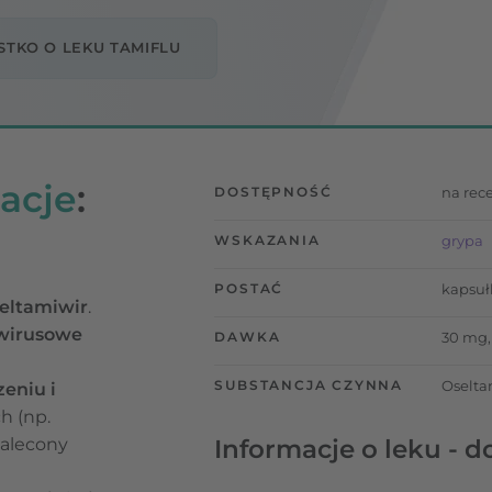
TKO O LEKU TAMIFLU
acje
:
DOSTĘPNOŚĆ
na rec
WSKAZANIA
grypa
POSTAĆ
kapsuł
eltamiwir
.
wwirusowe
DAWKA
30 mg,
SUBSTANCJA CZYNNA
Oselta
zeniu i
h (np.
zalecony
Informacje o leku - d