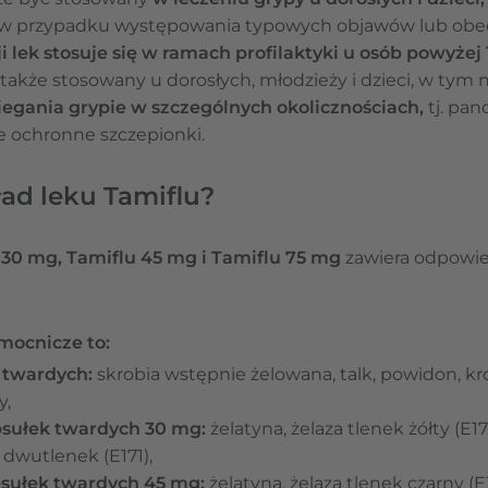
w przypadku występowania typowych objawów lub obe
 lek stosuje się w ramach profilaktyki u osób powyżej 1
 także stosowany u dorosłych, młodzieży i dzieci, w t
egania grypie w szczególnych okolicznościach,
tj. pa
ie ochronne szczepionki.
ad leku Tamiflu?
 30 mg, Tamiflu 45 mg i Tamiflu 75 mg
zawiera odpowi
mocnicze to:
 twardych:
skrobia wstępnie żelowana, talk, powidon, k
y,
psułek twardych 30 mg:
żelatyna, żelaza tlenek żółty (E17
 dwutlenek (E171),
sułek twardych 45 mg:
żelatyna, żelaza tlenek czarny (