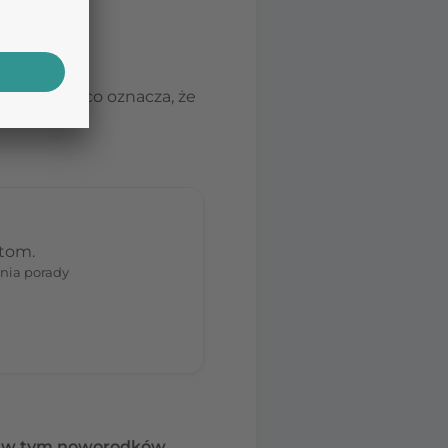
aminidazy, co oznacza, że
mórki i ich
stom.
nia porady
ci, w tym noworodków