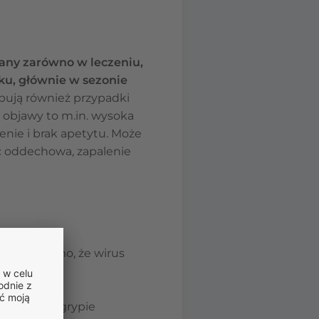
owany zarówno w leczeniu,
eku, głównie w sezonie
ępują również przypadki
j objawy to m.in. wysoka
ienie i brak apetytu. Może
ć oddechowa, zapalenie
edy wiadomo, że wirus
a przeciw grypie