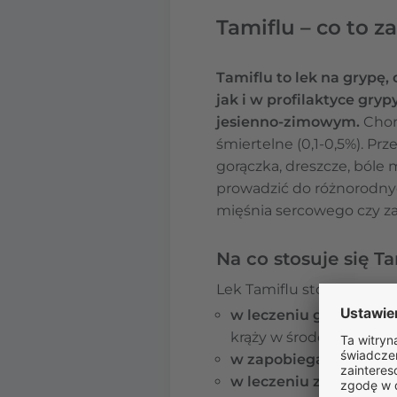
Tamiflu – co to za
Tamiflu to lek na grypę,
jak i w profilaktyce gry
jesienno-zimowym.
Chor
śmiertelne (0,1-0,5%). Pr
gorączka, dreszcze, bóle m
prowadzić do różnorodnyc
mięśnia sercowego czy 
Na co stosuje się T
Lek Tamiflu stosowany jes
w leczeniu grypy
– w m
krąży w środowisku,
w zapobieganiu grypy
w leczeniu zapobieg