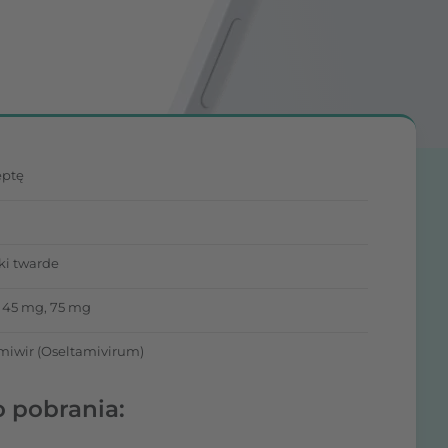
eptę
ki twarde
 45 mg, 75 mg
miwir (Oseltamivirum)
o pobrania: