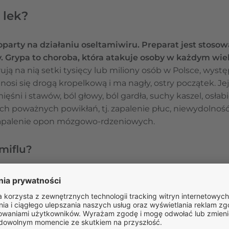
 lek?
 oparty na działaniu oseltamiwiru. Preparat jest stos
py. Grypa to choroba, która atakuje osoby w każdym wi
ują na nią setki tysięcy lub miliony osób w Polsce, wyst
zenosi się drogą kropelkową i ma nagły, ostry początek. Je
ięśni i stawów, ból głowy, ból gardła, suchy kaszel, osłab
h poważnych powikłań, tj. zapalenie płuc, niewydolnoś
zapalenie opon mózgowo-rdzeniowych.
amiflu?
t:
omencie wystąpienia pierwszych objawów grypy lub ki
– jeśli pacjent miał kontakt z osobą zarażoną,
awczym
– gdy panuje pandemia grypy lub gdy szczepionk