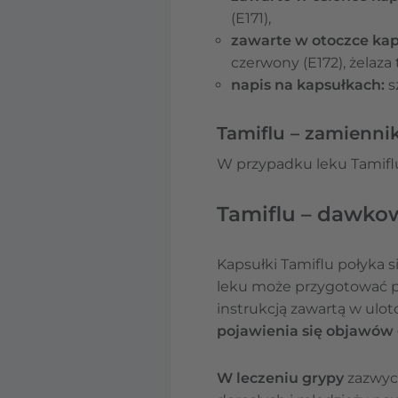
(E171),
zawarte w otoczce kap
czerwony (E172), żelaza 
napis na kapsułkach:
s
Tamiflu – zamiennik
W przypadku leku Tamiflu 
Tamiflu – dawko
Kapsułki Tamiflu połyka 
leku może przygotować po
instrukcją zawartą w ulot
pojawienia się objawów 
W leczeniu grypy
zazwycz