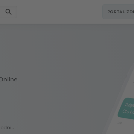
PORTAL Z
Online
godniu