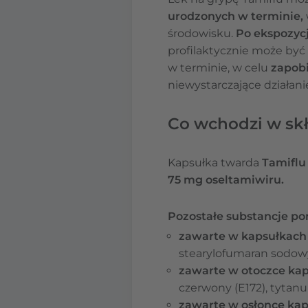
urodzonych w terminie,
środowisku.
Po ekspozycji
profilaktycznie może być
w terminie, w celu
zapobi
niewystarczające działan
Co wchodzi w skł
Kapsułka twarda
Tamiflu
75 mg oseltamiwiru.
Pozostałe substancje po
zawarte w kapsułkach
stearylofumaran sodow
zawarte w otoczce ka
czerwony (E172), tytanu
zawarte w osłonce kap