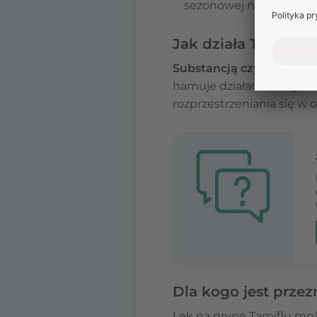
sezonowej nie zapewnia
Jak działa Tamiflu?
Substancją czynną leku T
hamuje działanie enzymu
rozprzestrzeniania się w 
Dla kogo jest przez
Lek na grypę Tamiflu mo