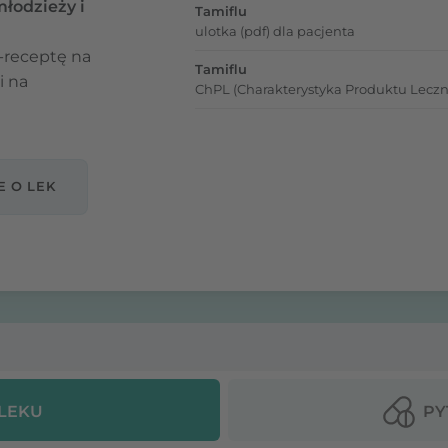
młodzieży i
Tamiflu
ulotka (pdf) dla pacjenta
-receptę na
Tamiflu
i na
ChPL (Charakterystyka Produktu Leczn
E O LEK
 LEKU
PY