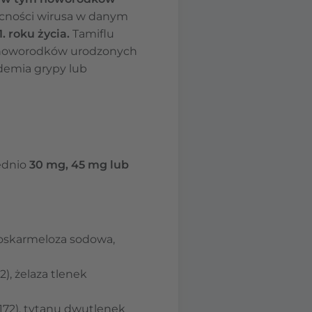
cności wirusa w danym
. roku życia.
Tamiflu
ym noworodków urodzonych
ndemia grypy lub
ednio
30 mg, 45 mg lub
roskarmeloza sodowa,
2), żelaza tlenek
E172), tytanu dwutlenek