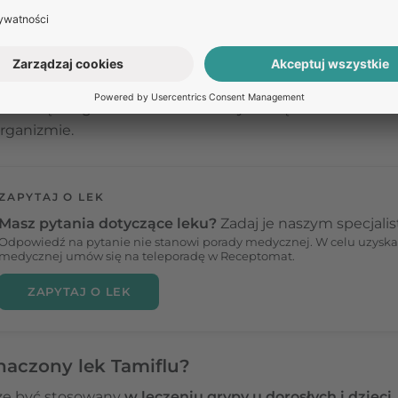
 wystarczającej ochrony.
amiflu jest oseltamiwir.
Należy on do inhibitorów neur
 niezbędnego do uwalniania nowych cząstek wirusa z ko
organizmie.
ZAPYTAJ O LEK
Masz pytania dotyczące leku?
Zadaj je naszym specjali
Odpowiedź na pytanie nie stanowi porady medycznej. W celu uzyska
medycznej umów się na teleporadę w Receptomat.
ZAPYTAJ O LEK
naczony lek Tamiflu?
że być stosowany
w leczeniu grypy u dorosłych i dzie