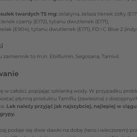
sułek twardych 75 mg:
żelatyna, żelaza tlenek żółty (E17
tlenek czarny (E172), tytanu dwutlenek (E171),
zelak (E904), tytanu dwutlenek (E171), FD i C Blue 2 (indy
i
zamiennik to m.in. Ebilfumin, Segosana, Tamivil.
wanie
się w całości, popijając szklanką wody. W przypadku pro
stać płynną produktu Tamiflu (zawiesina) z dostępnych
ce.
Lek należy przyjąć jak najszybciej, najlepiej w cią
grypy.
aj podaje się dwie dawki na dobę (rano i wieczorem) prz