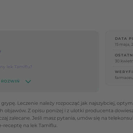
DATA P
15 maja, 
?
OSTATN
30 kwietn
ny lek Tamiflu?
WERYFI
farmaceu
 grypę. Leczenie należy rozpocząć jak najszybciej, opty
 objawów. Z opisu poniżej i z ulotki producenta dowiesz si
czaj zalecane. Jeśli masz pytania, umów się na telekonsu
-receptę na lek Tamiflu.