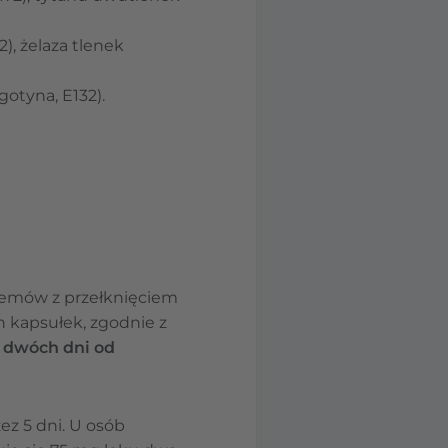
2), żelaza tlenek
gotyna, E132).
blemów z przełknięciem
 kapsułek, zgodnie z
gu dwóch dni od
ez 5 dni. U osób