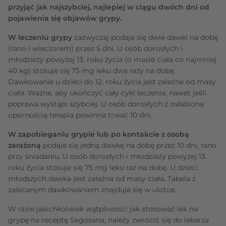
przyjąć jak najszybciej, najlepiej w ciągu dwóch dni od
pojawienia się objawów grypy.
W leczeniu grypy
zazwyczaj podaje się dwie dawki na dobę
(rano i wieczorem) przez 5 dni. U osób dorosłych i
młodzieży powyżej 13. roku życia (o masie ciała co najmniej
40 kg) stosuje się 75 mg leku dwa razy na dobę.
Dawkowanie u dzieci do 12. roku życia jest zależne od masy
ciała. Ważne, aby ukończyć cały cykl leczenia, nawet jeśli
poprawa wystąpi szybciej. U osób dorosłych z osłabioną
opornością terapia powinna trwać 10 dni.
W zapobieganiu grypie lub po kontakcie z osobą
zarażoną
podaje się jedną dawkę na dobę przez 10 dni, rano
przy śniadaniu. U osób dorosłych i młodzieży powyżej 13.
roku życia stosuje się 75 mg leku raz na dobę. U dzieci
młodszych dawka jest zależna od masy ciała. Tabela z
zalecanym dawkowaniem znajduje się w ulotce.
W razie jakichkolwiek wątpliwości jak stosować lek na
grypę na receptę Segosana, należy zwrócić się do lekarza