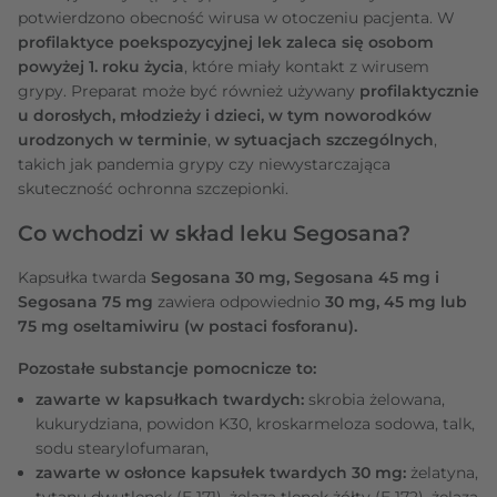
potwierdzono obecność wirusa w otoczeniu pacjenta. W
profilaktyce poekspozycyjnej lek zaleca się osobom
powyżej 1. roku życia
, które miały kontakt z wirusem
grypy. Preparat może być również używany
profilaktycznie
u dorosłych, młodzieży i dzieci, w tym noworodków
urodzonych w terminie
,
w sytuacjach szczególnych
,
takich jak pandemia grypy czy niewystarczająca
skuteczność ochronna szczepionki.
Co wchodzi w skład leku Segosana?
Kapsułka twarda
Segosana 30 mg, Segosana 45 mg i
Segosana 75 mg
zawiera odpowiednio
30 mg, 45 mg lub
75 mg oseltamiwiru (w postaci fosforanu).
Pozostałe substancje pomocnicze to:
zawarte w kapsułkach twardych:
skrobia żelowana,
kukurydziana, powidon K30, kroskarmeloza sodowa, talk,
sodu stearylofumaran,
zawarte w osłonce kapsułek twardych 30 mg:
żelatyna,
tytanu dwutlenek (E 171), żelaza tlenek żółty (E 172), żelaza