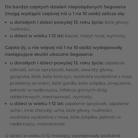
Do bardzo częstych działań niepożądanych Segosana
(mogą wystąpić częściej niż u 1 na 10 osób) zalicza się:
u dorosłych i dzieci powyżej 13. roku życia:
bóle głowy,
nudności,
u dzieci w wieku 1-12 lat:
kaszel, nieżyt nosa, wymioty.
Często (tj. u nie więcej niż 1 na 10 osób) występowały
następujące skutki uboczne Segosana:
u dorosłych i dzieci powyżej 13. roku życia:
zapalenie
oskrzeli, wirus opryszczki, kaszel, zawroty głowy,
gorączka, bóle, bóle kończyn, wodnista wydzielina z nosa,
problemy ze snem, bóle gardła, bóle żołądka, zmęczenie,
pełność w nadbrzuszu, infekcje górnych dróg
oddechowych, niestrawność, wymioty,
u dzieci w wieku 1-12 lat:
zapalenie spojówek, zapalenie
ucha i inne choroby ucha, bóle głowy, nudności,
wodnista wydzielina z nosa, bóle żołądka, pełność w
nadbrzuszu, niestrawność.
U dzieci w wieku 0-12 miesięcy występowały podobne