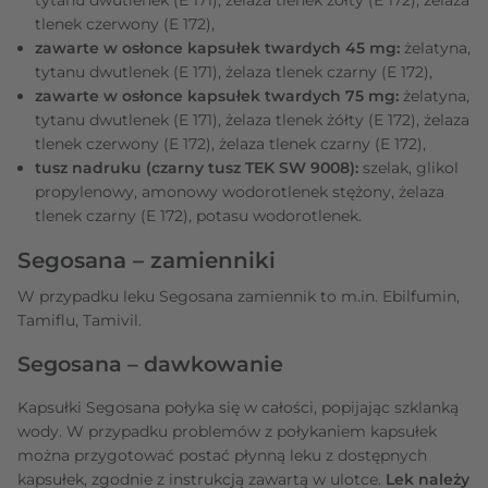
tlenek czerwony (E 172),
zawarte w osłonce kapsułek twardych 45 mg:
żelatyna,
tytanu dwutlenek (E 171), żelaza tlenek czarny (E 172),
zawarte w osłonce kapsułek twardych 75 mg:
żelatyna,
tytanu dwutlenek (E 171), żelaza tlenek żółty (E 172), żelaza
tlenek czerwony (E 172), żelaza tlenek czarny (E 172),
tusz nadruku (czarny tusz TEK SW 9008):
szelak, glikol
propylenowy, amonowy wodorotlenek stężony, żelaza
tlenek czarny (E 172), potasu wodorotlenek.
Segosana – zamienniki
W przypadku leku Segosana zamiennik to m.in. Ebilfumin,
Tamiflu, Tamivil.
Segosana – dawkowanie
Kapsułki Segosana połyka się w całości, popijając szklanką
wody. W przypadku problemów z połykaniem kapsułek
można przygotować postać płynną leku z dostępnych
kapsułek, zgodnie z instrukcją zawartą w ulotce.
Lek należy