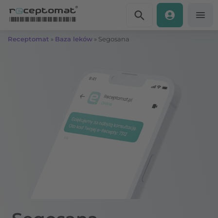
Przejdź do treści
Receptomat
»
Baza leków
»
Segosana