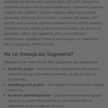
wskaźnik śmiertelności wynosi około 0,1–0,5%. Zakażenie
przenosi się głównie drogą kropelkową i charakteryzuje się
nagłym początkiem. Typowe objawy obejmują wysoką
gorączkę, dreszcze, bóle mięśni i stawów, ból głowy, ból
gardła, suchy kaszel, ogólne osłabienie oraz utratę apetytu.
Nieleczona lub ciężka grypa może prowadzić do groźnych
powikłań, takich jak zapalenie płuc, niewydolność
oddechowa, zapalenie mięśnia sercowego czy zapalenie
opon mózgowo-rdzeniowych.
Na co stosuje się Segosana?
Wskazania do stosowania leku Segosana są następujące:
leczenie grypy
– w momencie wystąpienia pierwszych
objawów grypy lub kiedy wiadomo, że wirus krąży w
środowisku,
zapobieganie grypie
– jeśli pacjent miał kontakt z osobą
zarażoną,
leczenie zapobiegawcze
– gdy panuje pandemia grypy
lub gdy szczepionka przeciw grypie sezonowej nie
zapewnia wystarczającej ochrony.