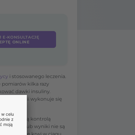
J E-KONSULTACJĘ
EPTĘ ONLINE
zycy
i stosowanego leczenia.
 pomiarów kilka razy
ować dawki insuliny.
iary glikemii wykonuje się
sób z dobrą kontrolą
yfikowane lub wyniki nie są
om glukozy we krwi w ciągu