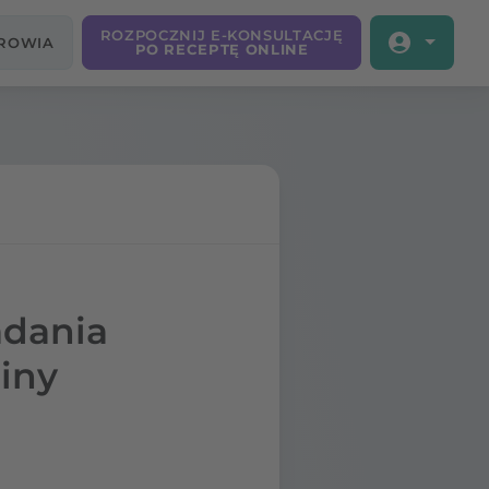
ROZPOCZNIJ E-KONSULTACJĘ
DROWIA
PO RECEPTĘ ONLINE
adania
iny