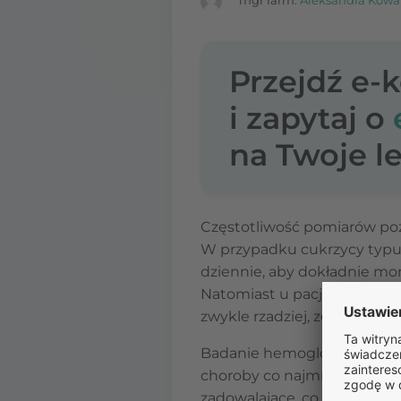
mgr farm.
Aleksandra Kowa
Przejdź e-
i zapytaj o
na Twoje le
Częstotliwość pomiarów poz
W przypadku cukrzycy typu 1
dziennie, aby dokładnie mo
Natomiast u pacjentów z cuk
zwykle rzadziej, zgodnie z z
Badanie hemoglobiny glikow
choroby co najmniej dwa raz
zadowalające, co trzy miesi