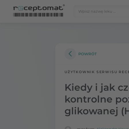
Przejdź do treści
Szukaj:
Receptomat
»
Portal zdrowia
POWRÓT
UŻYTKOWNIK SERWISU REC
Kiedy i jak 
kontrolne po
glikowanej (