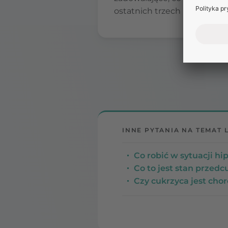
ostatnich trzech miesięcy, c
INNE PYTANIA NA TEMAT 
Co robić w sytuacji h
Co to jest stan przedc
Czy cukrzyca jest cho