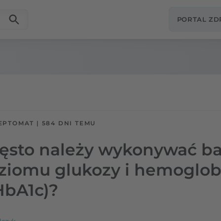
PORTAL Z
EPTOMAT
|
584 DNI TEMU
często należy wykonywać b
ziomu glukozy i hemoglob
HbA1c)?