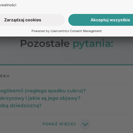
o pozwala na ocenę skuteczności terapii.
Pozostałe
pytania:
LEKU
ipoglikemii (nagłego spadku cukru)?
ukrzycowy i jakie są jego objawy?
robą dziedziczną?