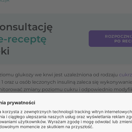
lczyk
konsultację
e-receptę
ROZPOCZNI
PO REC
ki
iomu glukozy we krwi jest uzależniona od rodzaju
cukr
 oraz u osób leczonych insuliną zaleca się wykonywanie
nitorować zmiany poziomu cukru i odpowiednio modyfik
rzycą typu 2, którzy stosują dietę lub leki doustne, pom
aleceniami lekarza.
anej (HbA1c) powinno być wykonywane regularnie – u o
y w roku, natomiast u tych, u których leczenie jest mod
ące. HbA1c to wskaźnik, który odzwierciedla średni pozi