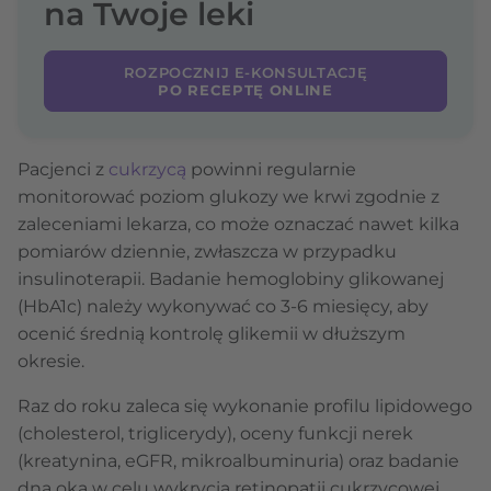
na Twoje leki
ROZPOCZNIJ E-KONSULTACJĘ
PO RECEPTĘ ONLINE
Pacjenci z
cukrzycą
powinni regularnie
monitorować poziom glukozy we krwi zgodnie z
zaleceniami lekarza, co może oznaczać nawet kilka
pomiarów dziennie, zwłaszcza w przypadku
insulinoterapii. Badanie hemoglobiny glikowanej
(HbA1c) należy wykonywać co 3-6 miesięcy, aby
ocenić średnią kontrolę glikemii w dłuższym
okresie.
Raz do roku zaleca się wykonanie profilu lipidowego
(cholesterol, triglicerydy), oceny funkcji nerek
(kreatynina, eGFR, mikroalbuminuria) oraz badanie
dna oka w celu wykrycia retinopatii cukrzycowej.