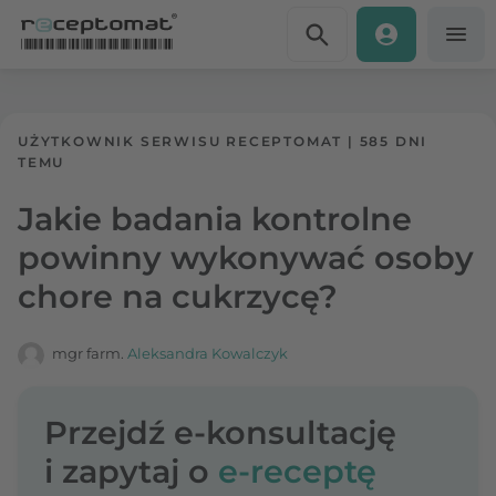
Przejdź do treści
Receptomat
»
Portal zdrowia
UŻYTKOWNIK SERWISU RECEPTOMAT
|
585 DNI
TEMU
Jakie badania kontrolne
powinny wykonywać osoby
chore na cukrzycę?
mgr farm.
Aleksandra Kowalczyk
Przejdź e-konsultację
i zapytaj o
e-receptę