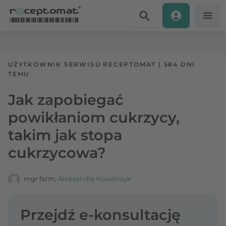
Przejdź do treści
Receptomat
»
Portal zdrowia
UŻYTKOWNIK SERWISU RECEPTOMAT
|
584 DNI
TEMU
Jak zapobiegać
powikłaniom cukrzycy,
takim jak stopa
cukrzycowa?
mgr farm.
Aleksandra Kowalczyk
Przejdź e-konsultację